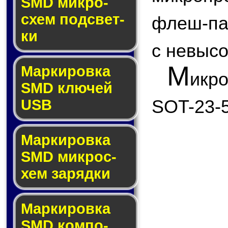
SMD мик­ро­
схем под­свет­
флеш-па
ки
с невыс
М
Маркировка
икр
SMD клю­чей
SOT-23-5
USB
Маркировка
SMD мик­рос­
хем за­ряд­ки
Маркировка
SMD ком­по­