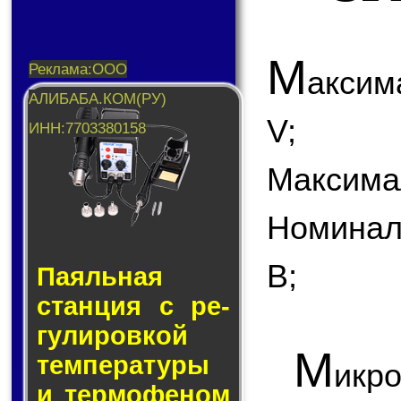
М
аксим
V;
Максимал
Номинал
В;
Паяльная
стан­ция с ре­
гу­ли­ров­кой
М
тем­пе­ра­ту­ры
икр
и тер­мо­фе­ном