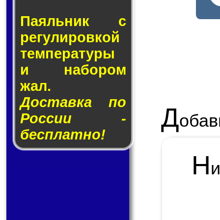
Паяльник с
ре­гу­ли­ров­кой
тем­пе­ра­ту­ры
и на­бо­ром
жал.
Доставка по
Д
России -
обав
бесплатно!
Н