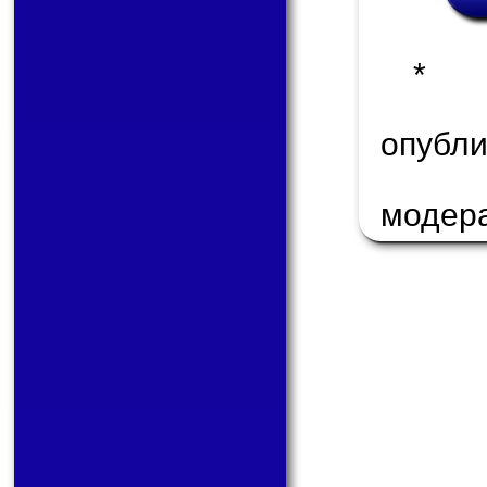
* 
опуб
модер