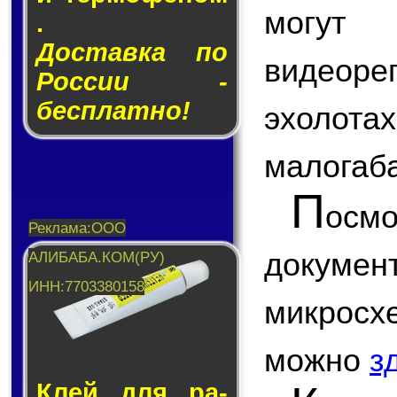
могу
.
Доставка по
видеоре
России -
бесплатно!
эхолот
малогаба
П
ос
докум
микр
можно
з
Клей для ра­