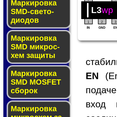
Маркировка
L3
wp
SMD-све­то­
дио­дов
1
2
3
IN
GND
E
Мар­ки­ров­ка
SMD мик­рос­
хем защиты
стабил
Мар­ки­ров­ка
EN
(En
SMD MOSFET
подаче
сбо­рок
вход 
Мар­ки­ров­ка