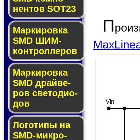
нен­тов SOT23
П
рои
Маркировка
SMD ШИМ-
MaxLinea
кон­трол­ле­ров
Маркировка
SMD драй­ве­
ров све­то­ди­о­
Vin
дов
Логотипы на
SMD-мик­ро­