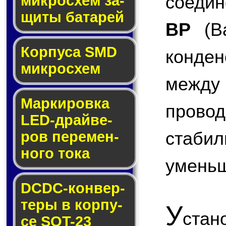
соедин
мик­ро­схем за­
щи­ты ба­та­рей
BP
(Ba
Корпуса SMD
конде
мик­ро­схем
межд
Маркировка
пров
LED-драй­ве­
стабил
ров пе­ре­мен­
но­го то­ка
умень
DCDC-кон­вер­
те­ры в кор­пу­
У
стан
се SOT-23