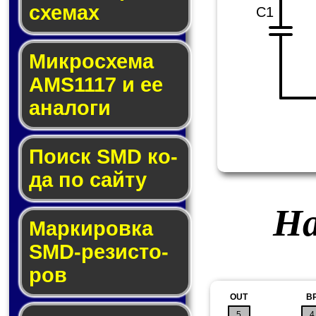
схе­мах
C1
Микросхема
AMS1117 и ее
ана­ло­ги
Поиск SMD ко­
да по сай­ту
На
Маркировка
SMD-ре­зис­то­
ров
OUT
B
5
4