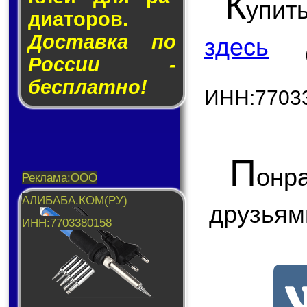
К
упит
ди­а­то­ров.
Доставка по
здесь
России -
бесплатно!
ИНН:7703
П
онр
друзьям