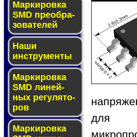
Мар­ки­ров­ка
SMD пре­об­ра­
2.8±0.3mm
зо­ва­те­лей
Наши
инструменты
2 x 0.95mm
Маркировка
SMD ли­ней­
ных ре­гу­ля­то­
напряже
ров
для 
Маркировка
микроп