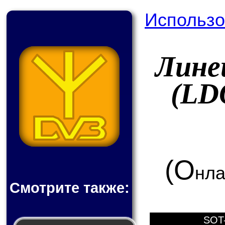
Использо
Лине
(LD
(О
нла
Смотрите также:
SOT-