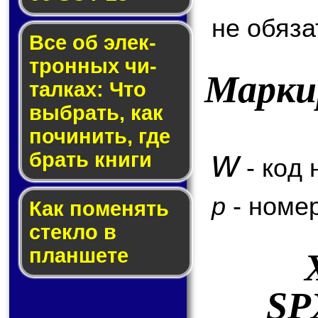
не обяза
Все об элек­
трон­ных чи­
Марки
тал­ках: Что
выб­рать, как
по­чи­нить, где
w
брать кни­ги
- код 
p
- номер
Как по­ме­нять
стек­ло в
планшете
SP