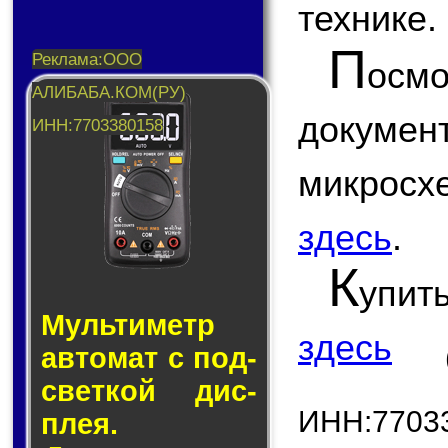
технике.
П
ос
докум
микрос
здесь
.
К
упит
Муль­ти­метр
здесь
ав­то­мат с под­
свет­кой дис­
ИНН:7703
плея.