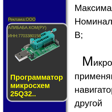
Максимал
Номинал
В;
М
икр
применя
Прог­рам­ма­тор
мик­ро­схем
навигат
25Q32..
другой 