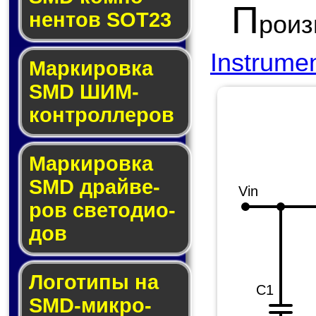
П
нен­тов SOT23
рои
Instrume
Маркировка
SMD ШИМ-
кон­трол­ле­ров
Маркировка
SMD драй­ве­
Vin
ров све­то­ди­о­
дов
Логотипы на
C1
SMD-мик­ро­