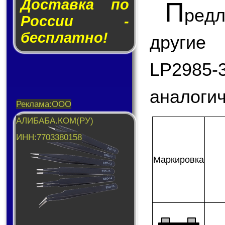
Доставка по
П
ред
России -
бесплатно!
другие
LP298
аналогич
Мар­ки­ров­ка