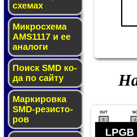
схе­мах
Микросхема
AMS1117 и ее
ана­ло­ги
Поиск SMD ко­
На
да по сай­ту
Маркировка
SMD-ре­зис­то­
OUT
N
ров
5
4
LPGB