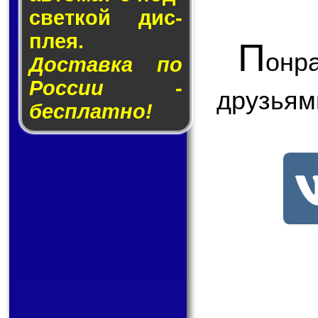
свет­кой дис­
плея.
П
онр
Доставка по
России -
друзьям
бесплатно!