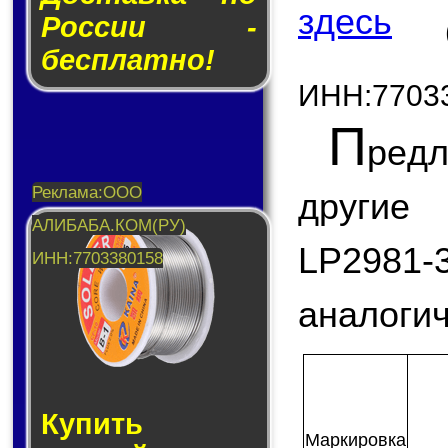
здесь
России -
бесплатно!
ИНН:7703
П
ред
другие
LP298
аналогич
Купить
Мар­ки­ров­ка