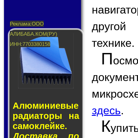
навигат
другой 
технике.
П
ос
докум
микрос
Алюминие­вые
здесь
.
ра­ди­а­то­ры на
К
са­мо­клей­ке.
упит
Доставка по