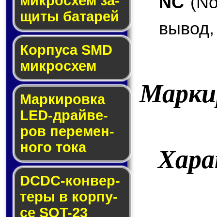
NC
(No
мик­ро­схем за­
щи­ты ба­та­рей
вывод,
Корпуса SMD
мик­ро­схем
Марки
Маркировка
LED-драй­ве­
ров пе­ре­мен­
но­го то­ка
Хар
DCDC-кон­вер­
те­ры в кор­пу­
се SOT-23