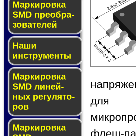
2.8±0.3mm
Мар­ки­ров­ка
SMD пре­об­ра­
зо­ва­те­лей
Наши
2 x 0.95mm
инструменты
Маркировка
напряже
SMD ли­ней­
ных ре­гу­ля­то­
для 
ров
микроп
Маркировка
флеш-па