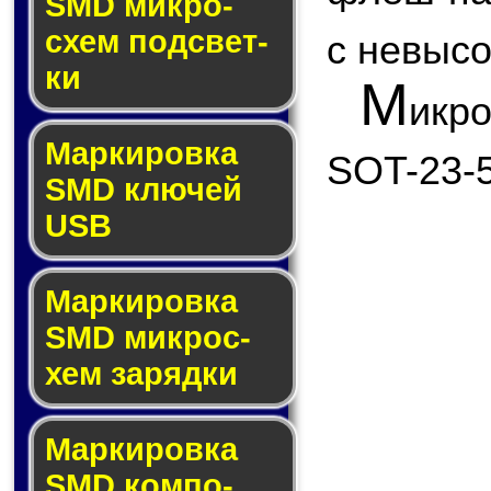
SMD мик­ро­
схем под­свет­
с невыс
ки
М
икр
Маркировка
SOT-23-5
SMD клю­чей
USB
Маркировка
SMD мик­рос­
хем за­ряд­ки
Маркировка
SMD ком­по­