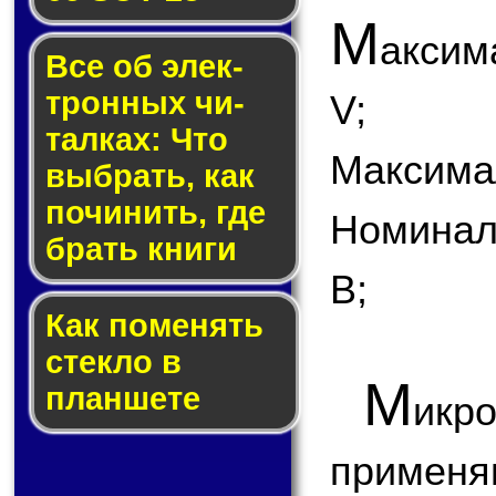
М
аксим
Все об элек­
трон­ных чи­
V;
тал­ках: Что
Максимал
выб­рать, как
по­чи­нить, где
Номинал
брать кни­ги
В;
Как по­ме­нять
стек­ло в
М
планшете
икр
применя