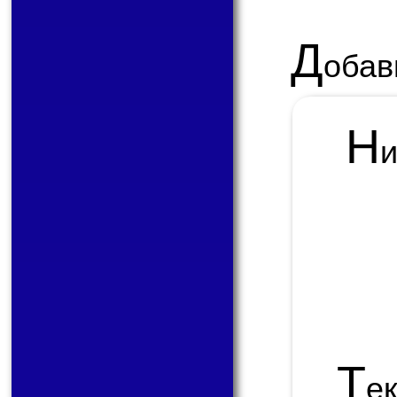
Д
обав
Н
Т
е