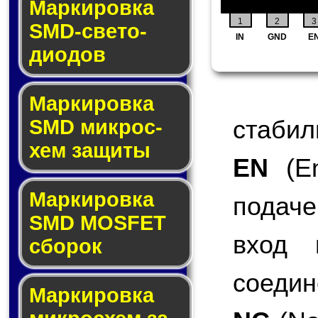
Маркировка
1
2
3
SMD-све­то­
IN
GND
E
дио­дов
Мар­ки­ров­ка
стабил
SMD мик­рос­
хем защиты
EN
(En
Мар­ки­ров­ка
подаче
SMD MOSFET
вход 
сбо­рок
соедин
Мар­ки­ров­ка