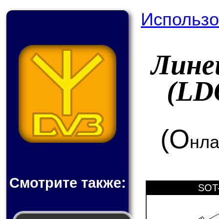
Использо
Лине
(LD
(О
нла
Смотрите также:
SOT-