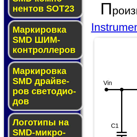
П
нен­тов SOT23
рои
Instrume
Маркировка
SMD ШИМ-
кон­трол­ле­ров
Маркировка
SMD драй­ве­
Vin
ров све­то­ди­о­
дов
Логотипы на
C1
SMD-мик­ро­