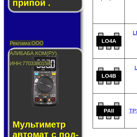
припой .
L
LO4A
LO4B
PAII
TP
Муль­ти­метр
ав­то­мат с под­