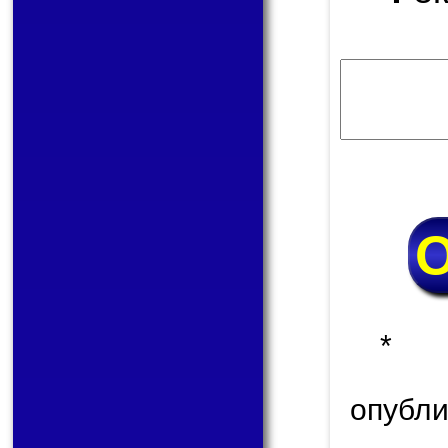
* 
опуб