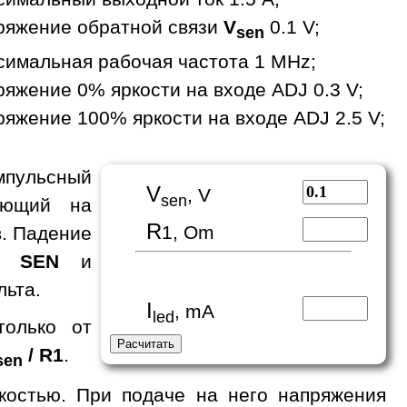
ряжение обратной связи
V
0.1 V;
sen
симальная рабочая частота 1 MHz;
яжение 0% яркости на входе ADJ 0.3 V;
яжение 100% яркости на входе ADJ 2.5 V;
мпульсный
V
, V
sen
ающий на
R
1, Om
в. Падение
де
SEN
и
льта.
I
, mA
led
только от
/ R1
.
sen
костью. При подаче на него напряжения