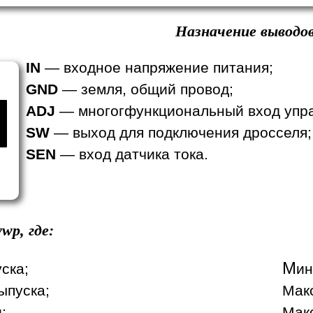
Назначение выводов
IN
— входное напряжение питания;
GND
— земля, общий провод;
ADJ
— многогфункциональный вход упра
SW
— выход для подключения дросселя;
SEN
— вход датчика тока.
wp, где:
М
уска;
ин
ыпуска;
Мак
;
Макс