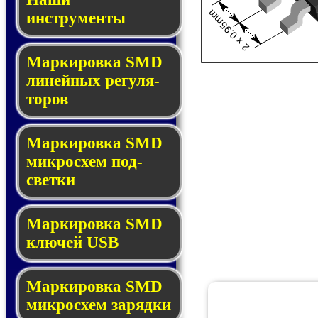
2 x 0.95mm
инструменты
Маркировка SMD
ли­ней­ных ре­гу­ля­
то­ров
Маркировка SMD
мик­ро­схем под­
свет­ки
Маркировка SMD
клю­чей USB
Маркировка SMD
мик­рос­хем за­ряд­ки