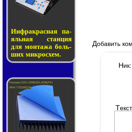
Инфракрасная па­
яль­ная стан­ция
Д
обавить ко
для мон­та­жа боль­
ших ми­кро­схем.
Н
и
Т
екс