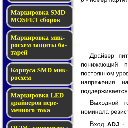
Мар­ки­ров­ка SMD
MOSFET сбо­рок
Мар­ки­ров­ка мик­
ро­схем за­щи­ты ба­
та­рей
Д
райвер пи
понижающий п
Корпуса SMD мик­
постоянном уров
ро­схем
напряжения 
поддерживается
Маркировка LED-
В
драй­ве­ров пе­ре­
ыходной т
мен­но­го то­ка
номинала резис
В
ход
ADJ
- 
DCDC-кон­вер­те­ры