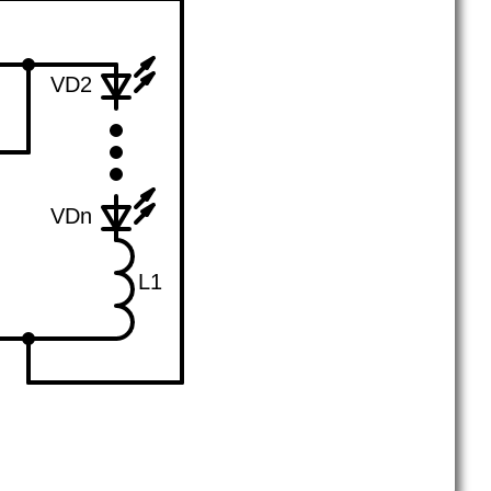
VD2
VDn
L1