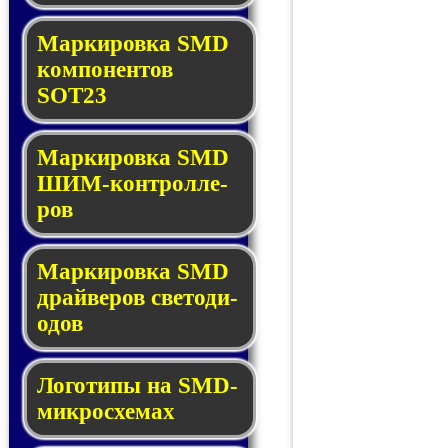
Маркировка SMD
ком­по­нен­тов
SOT23
Маркировка SMD
ШИМ-кон­трол­ле­
ров
Маркировка SMD
драй­ве­ров све­то­ди­
о­дов
Логотипы на SMD-
мик­ро­схе­мах