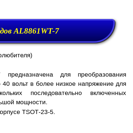
одов AL8861WT-7
олюбителя)
7 предназначена для преобразования
о 40 вольт в более низкое напряжение для
ольких последовательно включенных
льшой мощности.
орпусе TSOT-23-5.