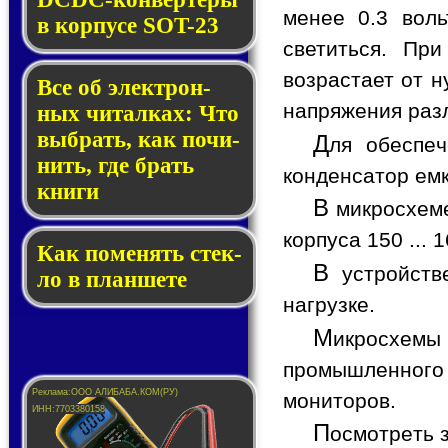
менее 0.3 вол
в кор­пу­се SOT-23
светиться. Пр
возрастает от н
Все об элек­трон­
напряжения ра
ных чи­тал­ках: Что
выб­рать, как по­чи­
Д
ля обеспеч
нить, где брать
конденсатор емк
кни­ги
В
микросхеме
корпуса 150 ...
Как по­ме­нять стек­
В
устройств
ло в планшете
нагрузке.
М
икросхемы
промышленного
мониторов.
П
осмотреть 