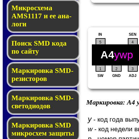
Микросхема
AMS1117 и ее ана­
ло­ги
IN
SEN
Поиск SMD ко­да
5
4
по сай­ту
A4
ywp
1
2
3
Маркировка SMD-
SW
GND
ADJ
ре­зис­то­ров
Маркировка SMD-
Маркировка:
A4
y
све­то­дио­дов
y
- код года вып
Мар­ки­ров­ка SMD
w
- код недели в
мик­рос­хем защиты
p
- номер партии