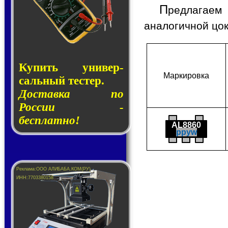
П
редлагаем
аналогичной цо
Купить уни­вер­
Мар­ки­ров­ка
саль­ный тес­тер.
Доставка по
России -
бесплатно!
AL8860
ppyw