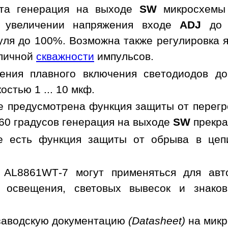
ьта генерация на выходе
SW
микросхемы 
и увеличении напряжения входе
ADJ
до з
уля до 100%. Возможна также регулировка я
зличной
скважности
импульсов.
ения плавного включения светодиодов д
остью 1 ... 10 мкф.
 предусмотрена функция защиты от перегр
 160 градусов генерация на выходе
SW
прекра
е есть функция защиты от обрыва в цепи
 AL8861WT-7 могут применяться для авто
 освещения, световых вывесок и знаков
заводскую документацию
(Datasheet)
на мик