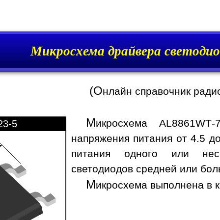
Микросхема драйвера светоди
(О
нлайн справочник ради
М
икросхема AL8861WT-
23-5
напряжения питания от 4.5 д
питания одного или неск
светодиодов средней или бо
М
икросхема выполнена в к