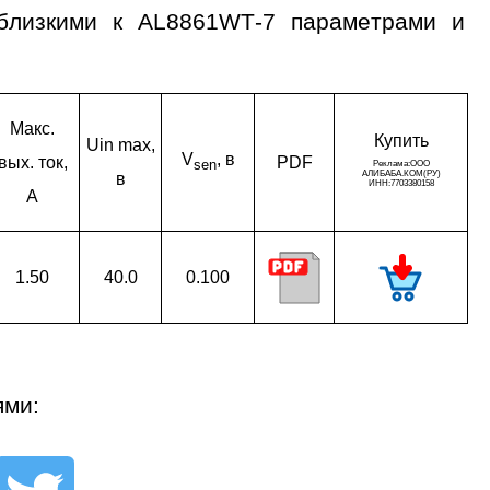
 близкими к AL8861WT-7 параметрами и
Макс.
Ку­пить
Uin max,
V
, в
вых. ток,
PDF
sen
в
A
1.50
40.0
0.100
ями: