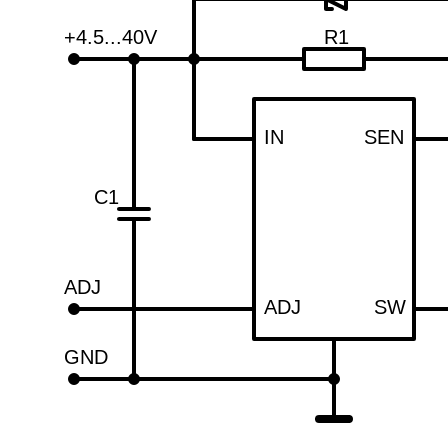
+4.5...40V
R1
IN
SEN
C1
ADJ
ADJ
SW
GND