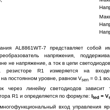
Нап
Мак
Напр
Напр
тания AL8861WT-7 представляет собой и
реобразователь напряжения, поддержив
не не напряжение, а ток в цепи светодиодо
на резисторе R1 измеряется на вхо
 на постоянном уровне, равном V
= 0.1 во
sen
ок через линейку светодиодов зависит 
тора R1 и определяется по формуле:
I
= V
led
многофункциональный вход управления яр