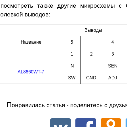
 посмотреть также другие микросхемы с
колевкой выводов:
Выводы
Наз­ва­ние
5
4
1
2
3
IN
SEN
AL8860WT-7
SW
GND
ADJ
П
онравилась статья - поделитесь с друзь