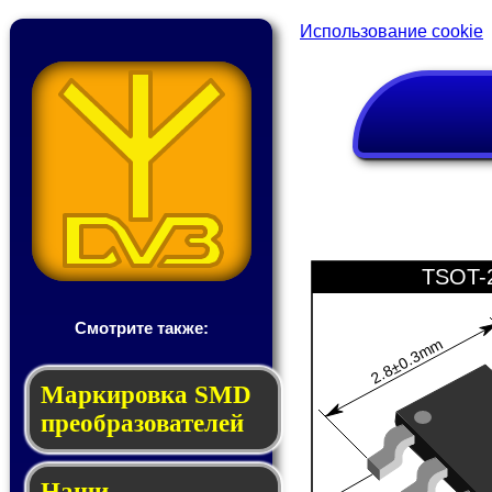
Использование cookie
TSOT-
Смотрите также:
2.8±0.3mm
Мар­ки­ров­ка SMD
пре­об­ра­зо­ва­те­лей
Наши