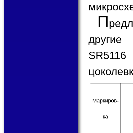
микросх
П
ред
другие
SR5116 
цоколевк
Мар­ки­ров­
ка