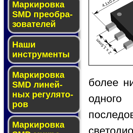
4.1±0.2mm
Мар­ки­ров­ка
SMD пре­об­ра­
зо­ва­те­лей
2 x 1.5mm
Наши
инструменты
Маркировка
более н
SMD ли­ней­
ных ре­гу­ля­то­
одно
ров
после
Маркировка
светод