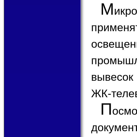
М
ик
примен
освещ
промышл
вывесок
ЖК-теле
П
ос
докум