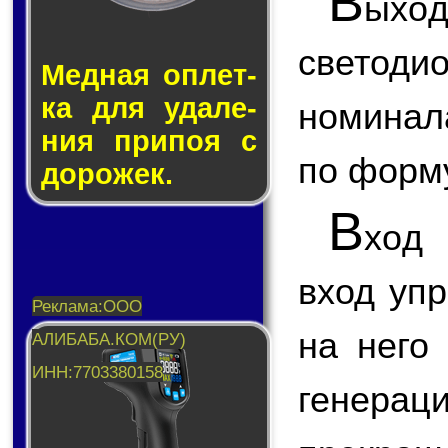
В
ыхо
светод
Медная оп­лет­
ка для уда­ле­
номинал
ния при­поя с
по форм
до­ро­жек.
В
хо
вход уп
на него
генерац