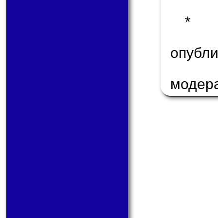
* 
опуб
модер