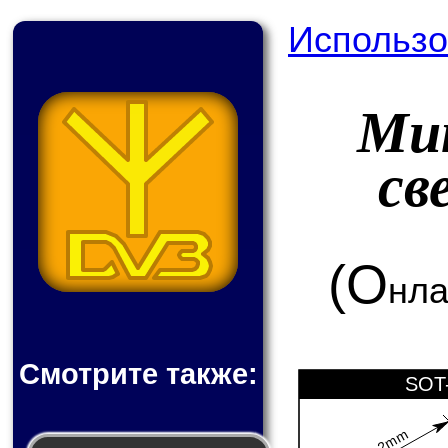
Использо
Мик
св
(О
нла
Смотрите также:
SOT-