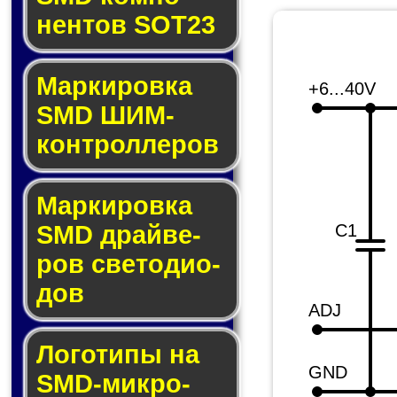
нен­тов SOT23
Маркировка
+6...40V
SMD ШИМ-
кон­трол­ле­ров
Маркировка
SMD драй­ве­
C1
ров све­то­ди­о­
дов
ADJ
Логотипы на
GND
SMD-мик­ро­