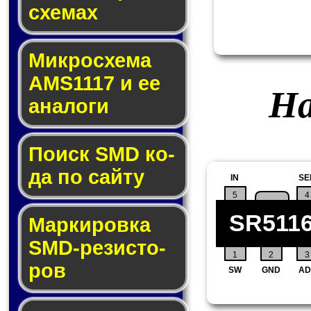
схе­мах
Микросхема
AMS1117 и ее
На
ана­ло­ги
Поиск SMD ко­
да по сай­ту
IN
SE
5
4
SR511
Маркировка
SMD-ре­зис­то­
1
2
3
ров
SW
GND
AD