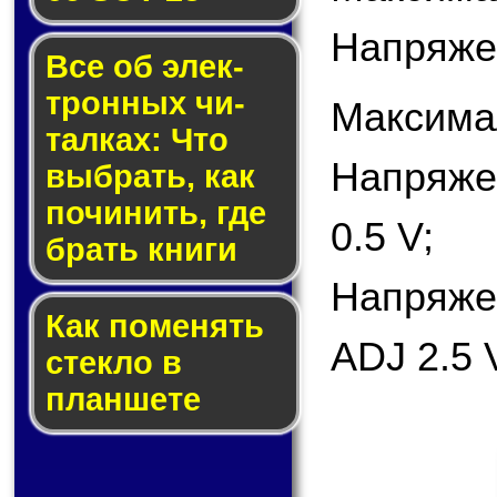
Напряже
Все об элек­
трон­ных чи­
Максима
тал­ках: Что
Напряже
выб­рать, как
по­чи­нить, где
0.5 V;
брать кни­ги
Напряже
Как по­ме­нять
ADJ 2.5 
стек­ло в
планшете