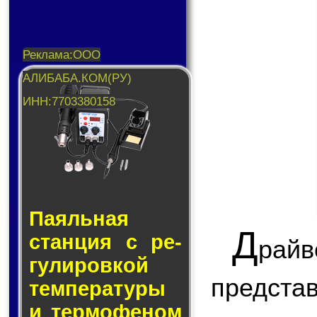
Паяльная
Д
стан­ция с ре­
ра
гу­ли­ров­кой
предст
тем­пе­ра­ту­ры
и тер­мо­фе­ном