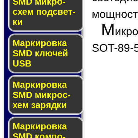
SMD мик­ро­
схем под­свет­
мощност
ки
М
икр
Маркировка
SOT-89-5
SMD клю­чей
USB
Маркировка
SMD мик­рос­
хем за­ряд­ки
Маркировка
SMD ком­по­