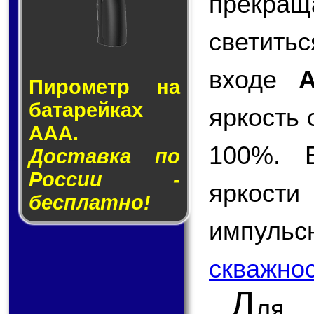
прекращ
светить
входе
Пирометр на
ба­та­рей­ках
яркость 
AAA.
100%. В
Доставка по
России -
яркост
бесплатно!
импульс
скважно
Д
ля 