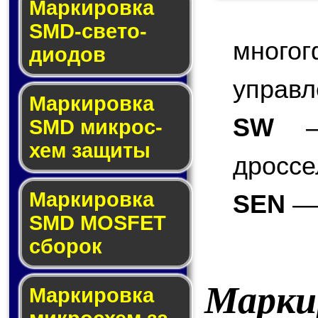
Маркировка
SMD-све­то­
мног
дио­дов
управл
Мар­ки­ров­ка
SW
— 
SMD мик­рос­
хем защиты
дроссе
Мар­ки­ров­ка
SEN
— 
SMD MOSFET
сбо­рок
Марки
Мар­ки­ров­ка