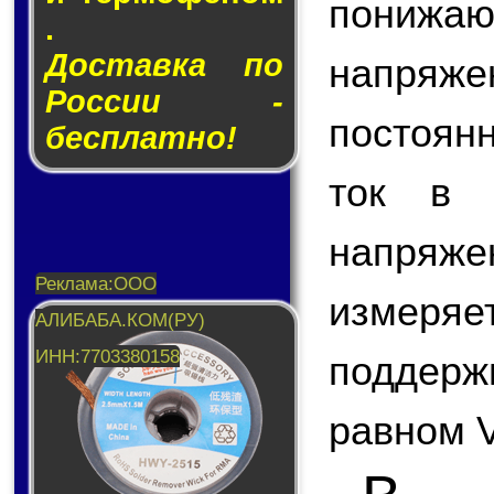
пониж
.
Доставка по
напряж
России -
постоян
бесплатно!
ток в 
напря
измер
поддерж
равном 