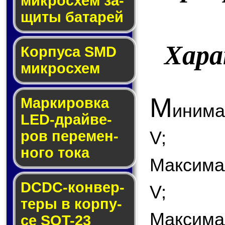
мик­ро­схем за­
щи­ты ба­та­рей
Хар
Корпуса SMD
мик­ро­схем
М
Маркировка
инима
LED-драй­ве­
V;
ров пе­ре­мен­
но­го то­ка
Максима
DCDC-кон­вер­
V;
те­ры в кор­пу­
Максима
се SOT-23