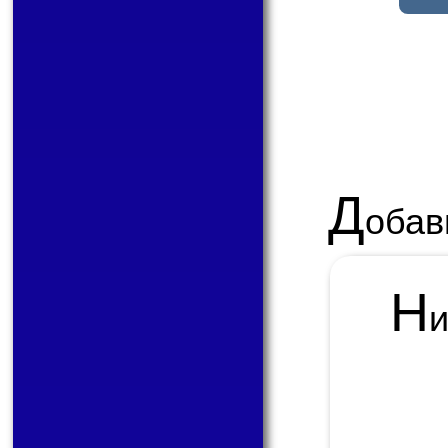
Д
обав
Н