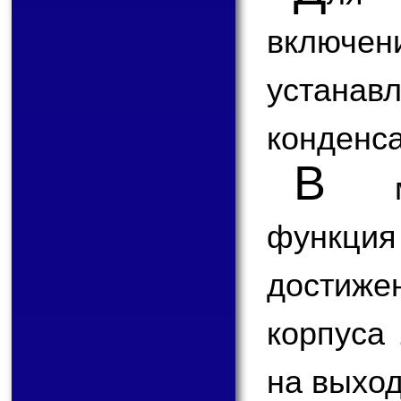
включен
устан
конденса
В
мик
функция
достиж
корпуса 
на выхо