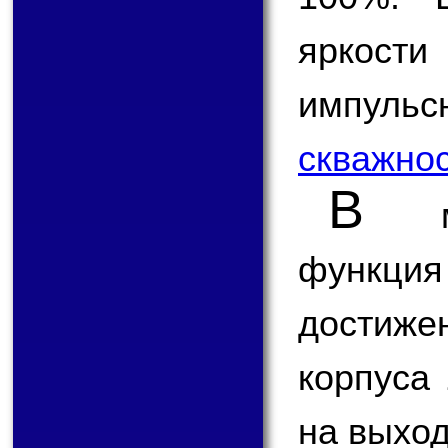
яркост
импульс
скважно
В
мик
функция
достиж
корпуса 
на выхо