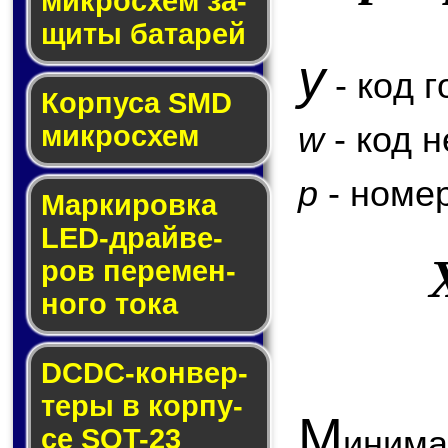
мик­ро­схем за­
щи­ты ба­та­рей
y
- код г
Корпуса SMD
w
- код 
мик­ро­схем
p
- номер
Маркировка
LED-драй­ве­
ров пе­ре­мен­
но­го то­ка
DCDC-кон­вер­
те­ры в кор­пу­
М
се SOT-23
инима