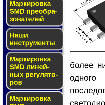
4.1±0.2mm
Мар­ки­ров­ка
SMD пре­об­ра­
зо­ва­те­лей
2 x 1.5mm
Наши
инструменты
Маркировка
более н
SMD ли­ней­
ных ре­гу­ля­то­
одно
ров
после
Маркировка
светод