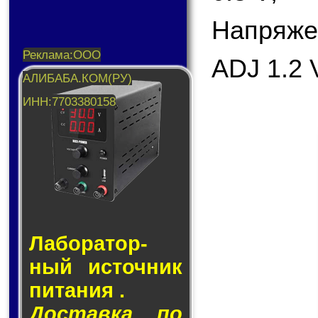
Напряже
ADJ 1.2 
Лаборатор­
ный ис­точ­ник
пи­та­ния .
Доставка по