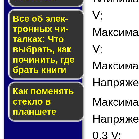
V;
Все об элек­
трон­ных чи­
Максима
тал­ках: Что
V;
выб­рать, как
по­чи­нить, где
Максимал
брать кни­ги
Напряже
Как по­ме­нять
Максима
стек­ло в
планшете
Напряже
0.3 V;