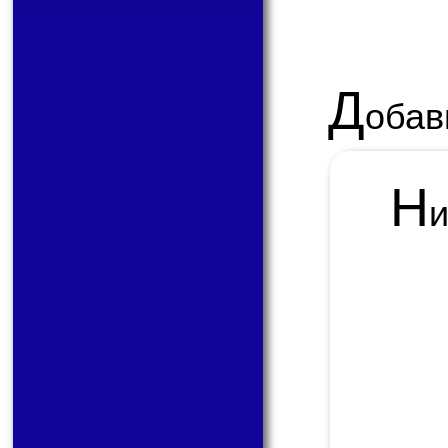
Д
обав
Н