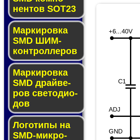
нен­тов SOT23
Маркировка
+6...40V
SMD ШИМ-
кон­трол­ле­ров
Маркировка
SMD драй­ве­
C1
ров све­то­ди­о­
дов
ADJ
Логотипы на
GND
SMD-мик­ро­