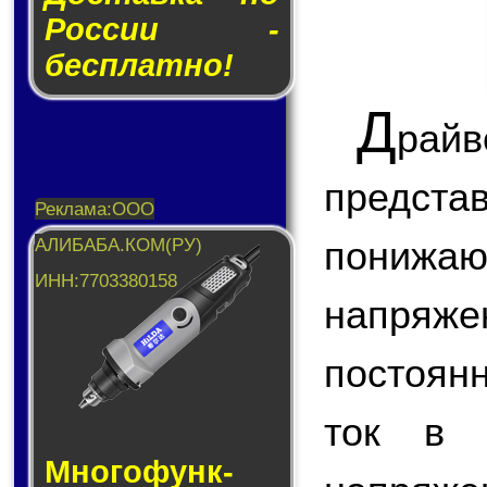
России -
бесплатно!
Д
рай
предст
пониж
напряж
постоян
ток в 
Много­функ­