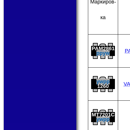
Мар­ки­ров­
ка
PAM2861
P
ppyw
ywpp
VA
1260
MT7201C
ywpp