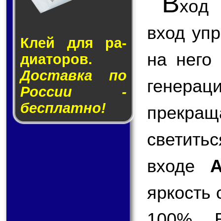
В
хо
вход уп
Клей для ра­
на него
ди­а­то­ров.
Доставка по
генерац
России -
бесплатно!
прекращ
светить
входе
яркость 
100%. В