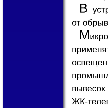
В
устр
от обрыв
М
икр
примен
освещ
промышл
вывесок
ЖК-теле