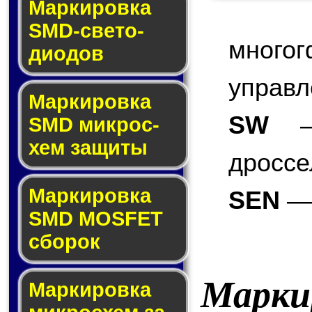
Маркировка
SMD-све­то­
мног
дио­дов
управл
Мар­ки­ров­ка
SW
— 
SMD мик­рос­
хем защиты
дроссе
Мар­ки­ров­ка
SEN
— 
SMD MOSFET
сбо­рок
Марки
Мар­ки­ров­ка