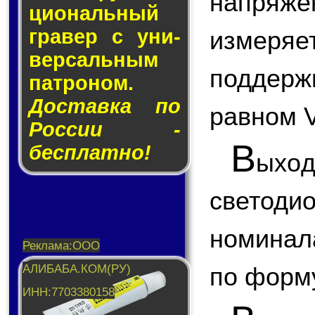
напря
цио­наль­ный
гра­вер с уни­
измер
вер­саль­ным
поддерж
пат­ро­ном.
Доставка по
равном 
России -
В
бесплатно!
ыхо
светод
номинал
по форм