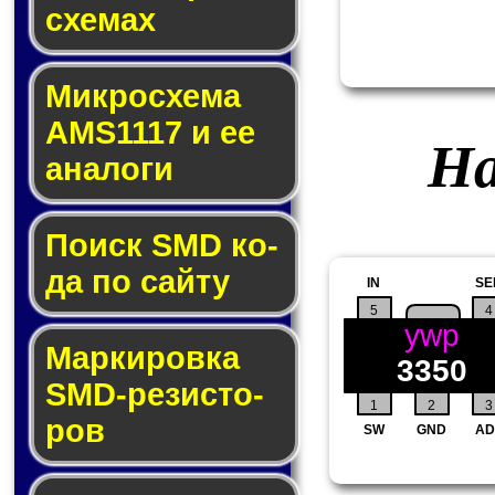
схе­мах
Микросхема
AMS1117 и ее
На
ана­ло­ги
Поиск SMD ко­
да по сай­ту
IN
SE
5
4
ywp
Маркировка
3350
SMD-ре­зис­то­
1
2
3
ров
SW
GND
AD