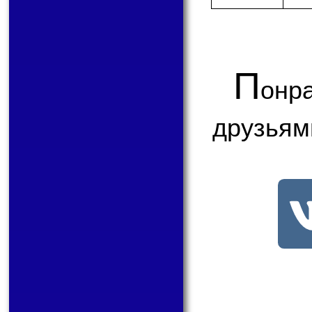
П
онр
друзьям