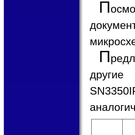
П
ос
докум
микросх
П
ред
другие
SN335
аналогич