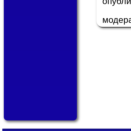
опуб
модер