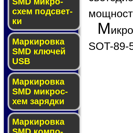
SMD мик­ро­
схем под­свет­
мощност
ки
М
икр
Маркировка
SOT-89-5
SMD клю­чей
USB
Маркировка
SMD мик­рос­
хем за­ряд­ки
Маркировка
SMD ком­по­