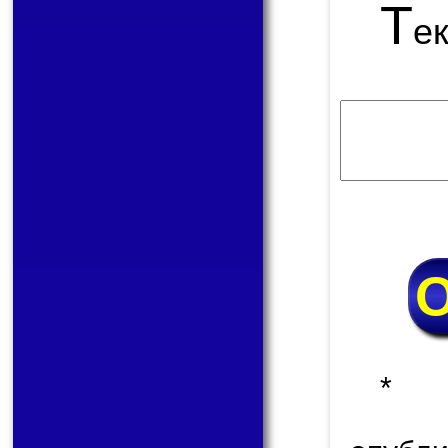
Т
е
* 