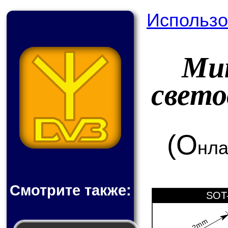
Использо
Мик
свето
(О
нла
Смотрите также:
SOT-