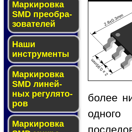
Мар­ки­ров­ка
SMD пре­об­ра­
2.8±0.3mm
зо­ва­те­лей
Наши
инструменты
2 x 0.95mm
Маркировка
SMD ли­ней­
ных ре­гу­ля­то­
более н
ров
одно
Маркировка
после