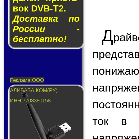
вок DVB-T2.
Доставка по
России -
Д
рай
бесплатно!
предст
пониж
напряж
постоян
ток в 
напря