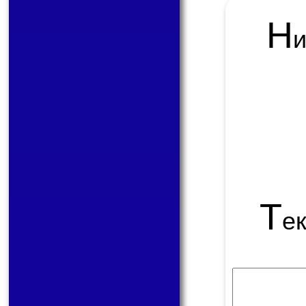
Н
Т
е