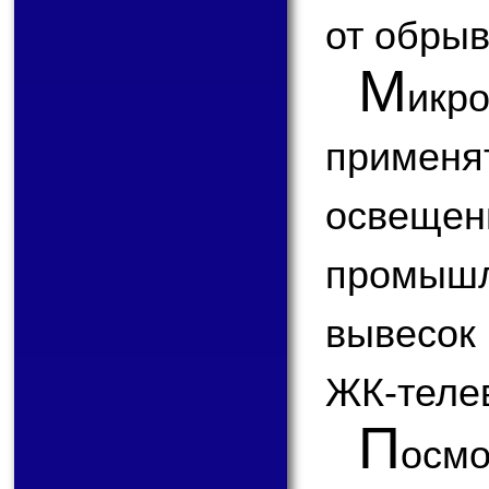
от обрыв
М
икр
примен
освещ
промышл
вывесок
ЖК-теле
П
ос