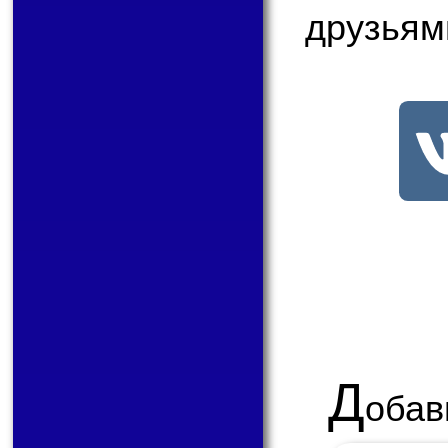
друзьям
Д
обав