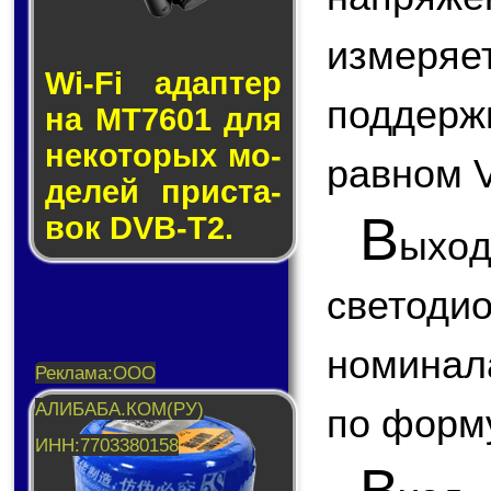
измер
Wi-Fi адап­тер
поддерж
на MT7601 для
не­ко­то­рых мо­
равном 
де­лей прис­та­
В
вок DVB-T2.
ыхо
светод
номинал
по форм
В