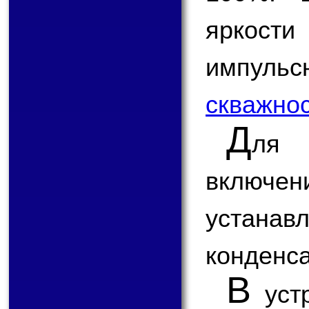
яркост
импульс
скважно
Д
ля 
включен
устан
конденса
В
устр