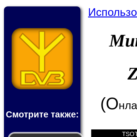
Использо
Мик
(О
нла
Смотрите также:
TSOT