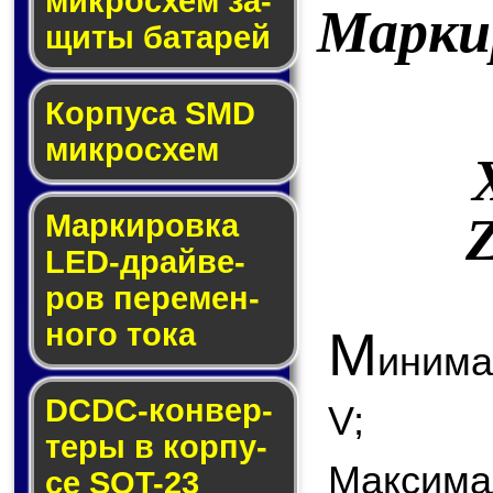
мик­ро­схем за­
Марки
щи­ты ба­та­рей
Корпуса SMD
мик­ро­схем
Маркировка
LED-драй­ве­
ров пе­ре­мен­
но­го то­ка
М
инима
DCDC-кон­вер­
V;
те­ры в кор­пу­
Максима
се SOT-23