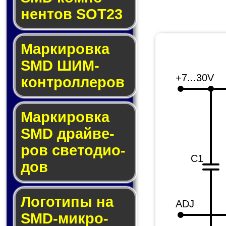
нен­тов SOT23
Маркировка
SMD ШИМ-
+7...30V
кон­трол­ле­ров
Маркировка
SMD драй­ве­
ров све­то­ди­о­
C1
дов
Логотипы на
ADJ
SMD-мик­ро­