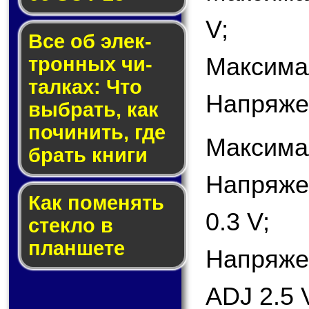
V;
Все об элек­
Максимал
трон­ных чи­
тал­ках: Что
Напряже
выб­рать, как
по­чи­нить, где
Максима
брать кни­ги
Напряже
Как по­ме­нять
0.3 V;
стек­ло в
планшете
Напряже
ADJ 2.5 