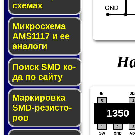
схе­мах
GND
Микросхема
AMS1117 и ее
ана­ло­ги
На
Поиск SMD ко­
да по сай­ту
IN
SE
Маркировка
5
4
SMD-ре­зис­то­
1350
ров
1
2
3
SW
GND
AD