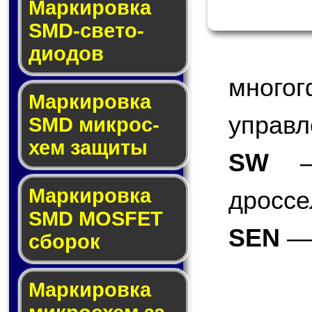
Маркировка
SMD-све­то­
дио­дов
мног
Мар­ки­ров­ка
управл
SMD мик­рос­
хем защиты
SW
— 
Мар­ки­ров­ка
дроссе
SMD MOSFET
SEN
— 
сбо­рок
Мар­ки­ров­ка