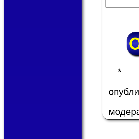
* 
опуб
модер