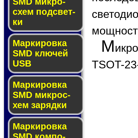
SMD мик­ро­
схем под­свет­
светод
ки
мощност
М
Маркировка
икр
SMD клю­чей
TSOT-23
USB
Маркировка
SMD мик­рос­
хем за­ряд­ки
Маркировка
SMD ком­по­