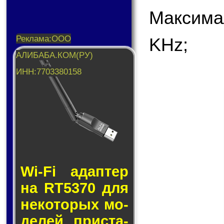
Максима
KHz;
Wi-Fi адап­тер
на RT5370 для
не­ко­то­рых мо­
де­лей прис­та­