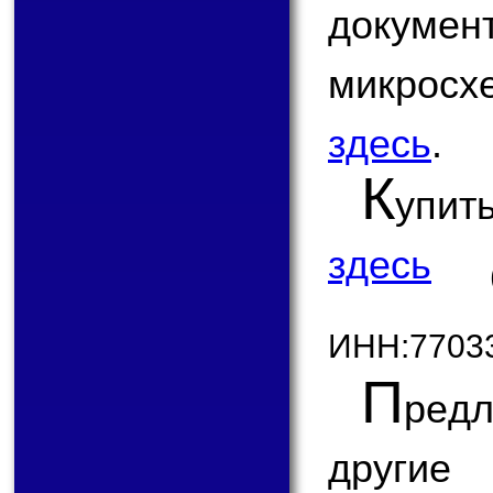
докум
микрос
здесь
.
К
упит
здесь
ИНН:7703
П
ред
другие