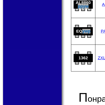
AL8860
A
ppyw
EQ
ywp
P
1362
ZX
П
онр