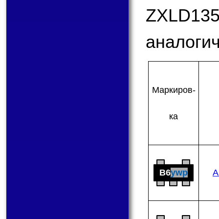
ZXLD1
аналогич
Мар­ки­ров­
ка
B6
ywp
A