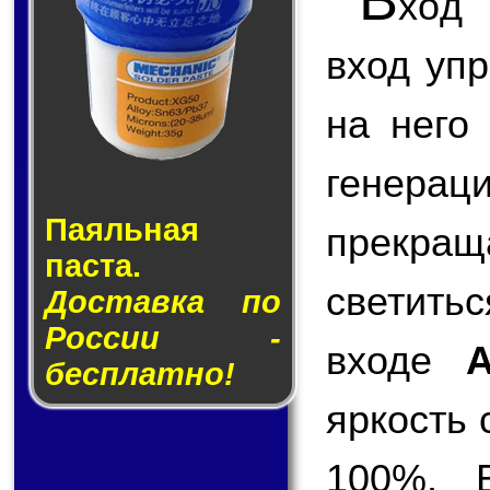
хо
вход уп
на него
генерац
Паяльная
прекращ
паста.
светить
Доставка по
России -
входе
бесплатно!
яркость 
100%. В