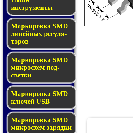
2 x 0.95mm
инструменты
Маркировка SMD
ли­ней­ных ре­гу­ля­
то­ров
Маркировка SMD
мик­ро­схем под­
свет­ки
Маркировка SMD
клю­чей USB
Маркировка SMD
мик­рос­хем за­ряд­ки