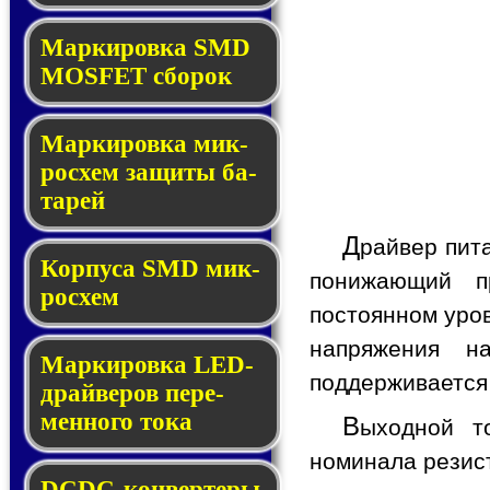
Мар­ки­ров­ка SMD
MOSFET сбо­рок
Мар­ки­ров­ка мик­
ро­схем за­щи­ты ба­
та­рей
Д
райвер пит
Корпуса SMD мик­
понижающий п
ро­схем
постоянном уров
напряжения 
Маркировка LED-
поддерживается
драй­ве­ров пе­ре­
мен­но­го то­ка
В
ыходной т
номинала резис
DCDC-кон­вер­те­ры