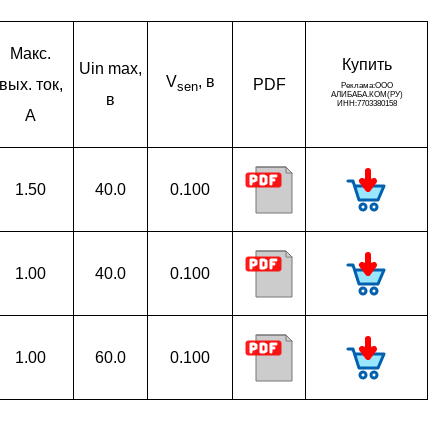
Макс.
Ку­пить
Uin max,
V
, в
вых. ток,
PDF
sen
в
A
1.50
40.0
0.100
1.00
40.0
0.100
1.00
60.0
0.100