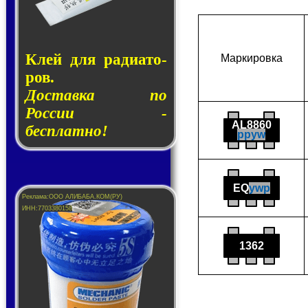
Клей для ра­ди­а­то­
Мар­ки­ров­ка
ров.
Доставка по
России -
AL8860
бесплатно!
ppyw
EQ
ywp
1362