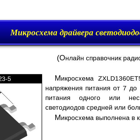
Микросхема драйвера светодиод
(О
нлайн справочник ради
М
икросхема ZXLD1360ET
23-5
напряжения питания от 7 до 
питания одного или неск
светодиодов средней или бо
М
икросхема выполнена в к