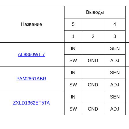
Выводы
Наз­ва­ние
5
4
1
2
3
IN
SEN
AL8860WT-7
SW
GND
ADJ
IN
SEN
PAM2861ABR
SW
GND
ADJ
IN
SEN
ZXLD1362ET5TA
SW
GND
ADJ