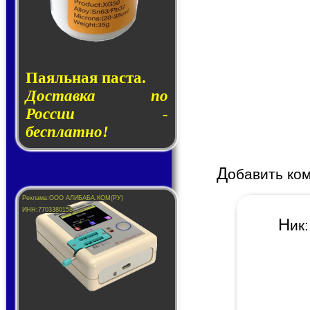
Паяльная паста.
Доставка по
России -
бесплатно!
Д
обавить ко
Н
и