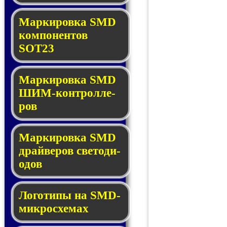
Маркировка SMD
ком­по­нен­тов
SOT23
Маркировка SMD
ШИМ-кон­трол­ле­
ров
Маркировка SMD
драй­ве­ров све­то­ди­
о­дов
Логотипы на SMD-
мик­ро­схе­мах