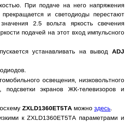
костью. При подаче на него напряжения
прекращается и светодиоды перестают
начения 2.5 вольта яркость свечения
ркости подачей на этот вход импульсного
опускается устанавливать на вывод
ADJ
тодиодов.
омобильного освещения, низковольтного
, подсветки экранов ЖК-телевизоров и
росхему
ZXLD1360ET5TA
можно
здесь
.
лизкими к ZXLD1360ET5TA параметрами и