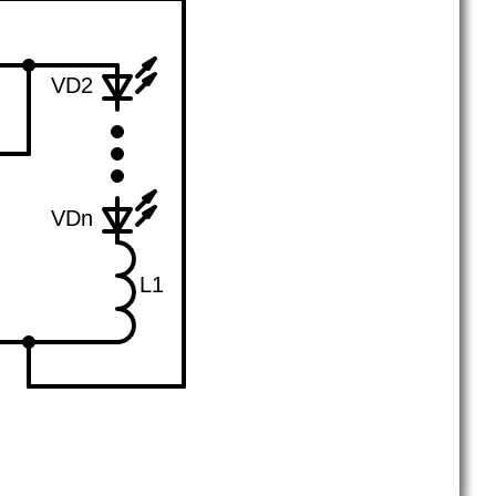
VD2
VDn
L1