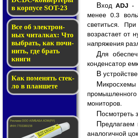
В
ход
ADJ
- 
в кор­пу­се SOT-23
менее 0.3 вол
светиться. Пр
Все об элек­трон­
возрастает от н
ных чи­тал­ках: Что
выб­рать, как по­чи­
напряжения ра
нить, где брать
Д
ля обеспеч
кни­ги
конденсатор емк
В
устройстве
Как по­ме­нять стек­
М
икросхемы 
ло в планшете
промышленного
мониторов.
П
осмотреть 
П
редлагаем 
аналогичной цо