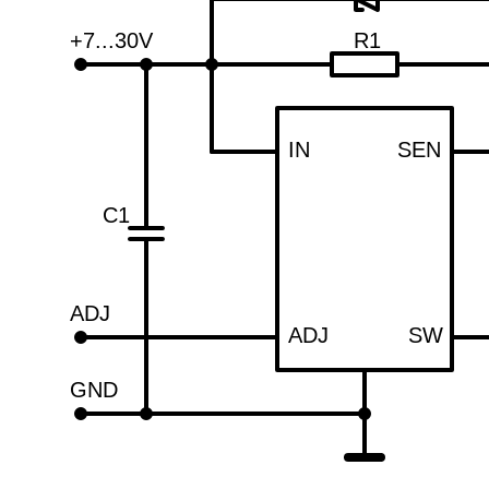
+7...30V
R1
IN
SEN
C1
ADJ
ADJ
SW
GND