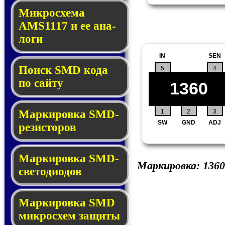
Микросхема
AMS1117 и ее ана­
ло­ги
IN
SEN
Поиск SMD ко­да
5
4
по сай­ту
1360
1
2
3
Маркировка SMD-
SW
GND
ADJ
ре­зис­то­ров
Маркировка SMD-
Маркировка:
1360
све­то­дио­дов
Мар­ки­ров­ка SMD
мик­рос­хем защиты