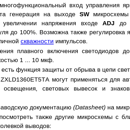
многофункциональный вход управления яр
ьта генерация на выходе
SW
микросхемы 
и увеличении напряжения входе
ADJ
до з
уля до 100%. Возможна также регулировка я
зличной
скважности
импульсов.
ения плавного включения светодиодов д
остью 1 ... 10 мкф.
 есть функция защиты от обрыва в цепи све
ZXLD1360ET5TA могут применяться для авт
 освещения, световых вывесок и знаков
заводскую документацию
(Datasheet)
на мик
посмотреть также другие микросхемы с б
колевкой выводов: