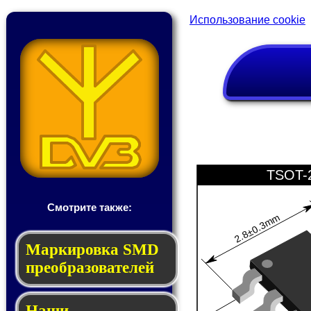
Использование cookie
TSOT-
Смотрите также:
2.8±0.3mm
Мар­ки­ров­ка SMD
пре­об­ра­зо­ва­те­лей
Наши