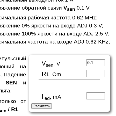
ряжение обратной связи
V
0.1 V;
sen
имальная рабочая частота 0.62 MHz;
яжение 0% яркости на входе ADJ 0.3 V;
яжение 100% яркости на входе ADJ 2.5 V;
имальная частота на входе ADJ 0.62 KHz;
мпульсный
V
, V
sen
ающий на
R
1, Om
в. Падение
де
SEN
и
льта.
I
, mA
led
только от
/ R1
.
sen