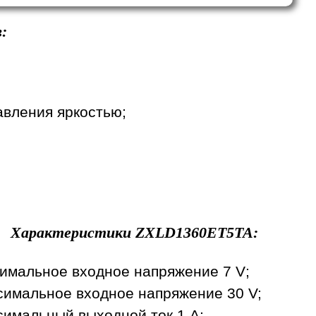
:
вления яркостью;
Характеристики
ZXLD1360ET5TA
:
имальное входное напряжение 7 V;
имальное входное напряжение 30 V;
имальный выходной ток 1 A;