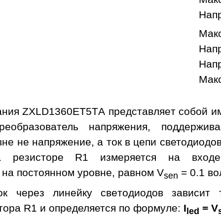
Нап
Макс
Напр
Напр
Макс
ания ZXLD1360ET5TA представляет собой и
реобразователь напряжения, поддержив
не не напряжение, а ток в цепи светодиодо
на резисторе R1 измеряется на вхо
 на постоянном уровне, равном V
= 0.1 во
sen
ок через линейку светодиодов зависит 
тора R1 и определяется по формуле:
I
= V
led