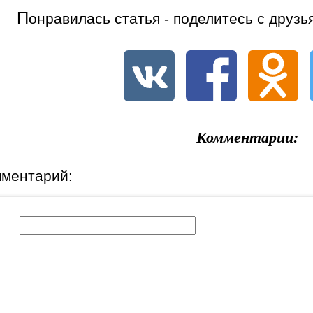
П
онравилась статья - поделитесь с друзь
Комментарии:
мментарий:
к: