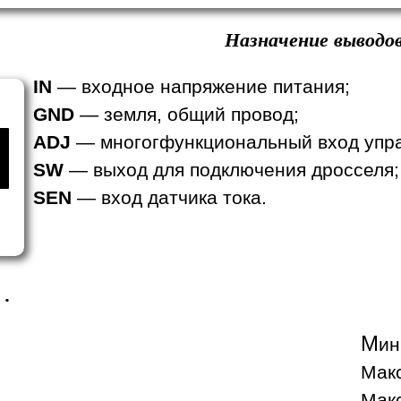
Назначение выводов
IN
— входное напряжение питания;
GND
— земля, общий провод;
ADJ
— многогфункциональный вход упра
SW
— выход для подключения дросселя;
SEN
— вход датчика тока.
.
М
ин
Макс
Макс