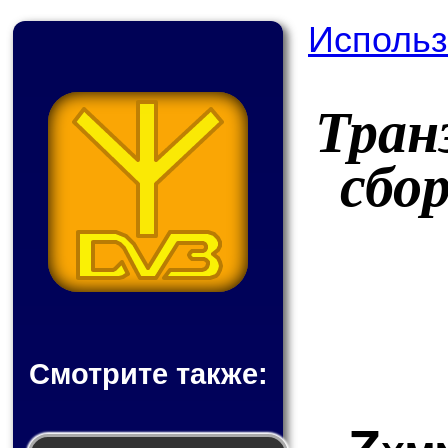
Использ
Тран
сбо
Смотрите также: