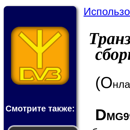
Использо
Тран
сбо
(О
нла
Смотрите также:
D
MG9