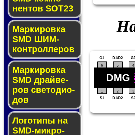
нен­тов SOT23
На
Маркировка
SMD ШИМ-
кон­трол­ле­ров
G1
D1/D2
G
6
5
4
Маркировка
DMG
SMD драй­ве­
ров све­то­ди­о­
1
2
3
дов
S1
D1/D2
S
Логотипы на
SMD-мик­ро­