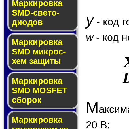
Маркировка
SMD-све­то­
y
- код г
дио­дов
w
- код 
Мар­ки­ров­ка
SMD мик­рос­
хем защиты
Мар­ки­ров­ка
SMD MOSFET
сбо­рок
М
аксим
Мар­ки­ров­ка
20 В;