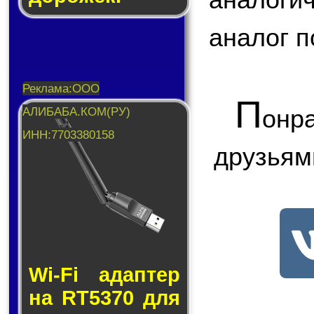
аналог п
П
онр
друзьям
Wi-Fi адап­тер
на RT5370 для