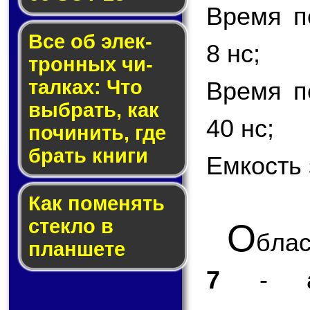
Время п
Все об элек­
8 нс;
трон­ных чи­
тал­ках: Что
Время п
выб­рать, как
40 нс;
по­чи­нить, где
брать кни­ги
Емкость 
Как по­ме­нять
стек­ло в
О
бла
планшете
7
- авт