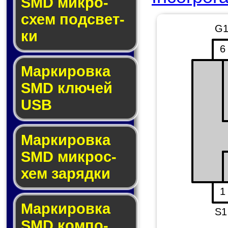
SMD мик­ро­
схем под­свет­
G
ки
6
Маркировка
SMD клю­чей
USB
Маркировка
SMD мик­рос­
хем за­ряд­ки
1
Маркировка
S1
SMD ком­по­