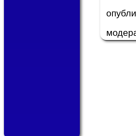
опуб
модер