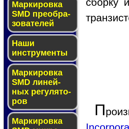
сборку 
Мар­ки­ров­ка
SMD пре­об­ра­
транзист
зо­ва­те­лей
Наши
инструменты
Маркировка
SMD ли­ней­
ных ре­гу­ля­то­
ров
П
роиз
Маркировка
Incorpor