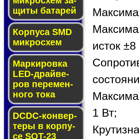
мик­ро­схем за­
щи­ты ба­та­рей
Максимал
Максим
Корпуса SMD
мик­ро­схем
исток ±8
Сопрот
Маркировка
LED-драй­ве­
состояни
ров пе­ре­мен­
но­го то­ка
Максима
1 Вт;
DCDC-кон­вер­
те­ры в кор­пу­
Крутизна
се SOT-23