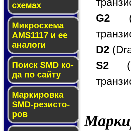
транзи
схе­мах
G2
(G
Микросхема
транзи
AMS1117 и ее
ана­ло­ги
D2
(Dra
S2
(S
Поиск SMD ко­
да по сай­ту
транзи
Маркировка
SMD-ре­зис­то­
ров
Марки