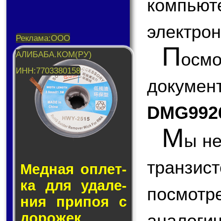
компью
электрон
П
ос
докум
DMG992
М
ы не
транзис
Медная оп­лет­
ка для уда­ле­
посмо
ния при­поя с
до­ро­жек.
аналоги