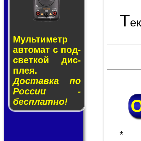
Т
е
Муль­ти­метр
ав­то­мат с под­
свет­кой дис­
плея.
Доставка по
России -
бесплатно!
* 