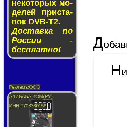
не­ко­то­рых мо­
де­лей прис­та­
вок DVB-T2.
Доставка по
Д
России -
обав
бесплатно!
Н