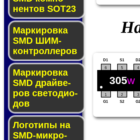
нен­тов SOT23
На
Маркировка
SMD ШИМ-
кон­трол­ле­ров
D1
S1
D
6
5
4
Маркировка
305
w
SMD драй­ве­
ров све­то­ди­о­
1
2
3
дов
G1
S2
G
Логотипы на
SMD-мик­ро­