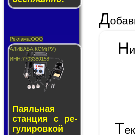
Д
обав
Н
Паяльная
стан­ция с ре­
Т
гу­ли­ров­кой
е