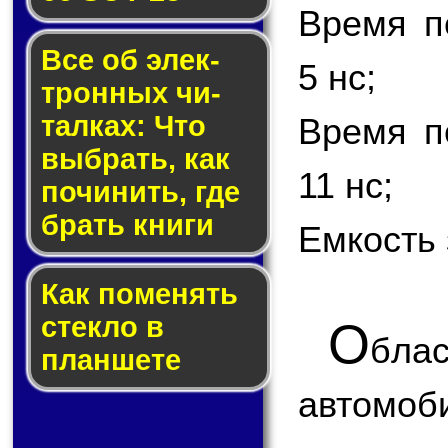
Время п
Все об элек­
5 нс;
трон­ных чи­
тал­ках: Что
Время п
выб­рать, как
11 нс;
по­чи­нить, где
брать кни­ги
Емкость 
Как по­ме­нять
стек­ло в
О
бла
планшете
автом