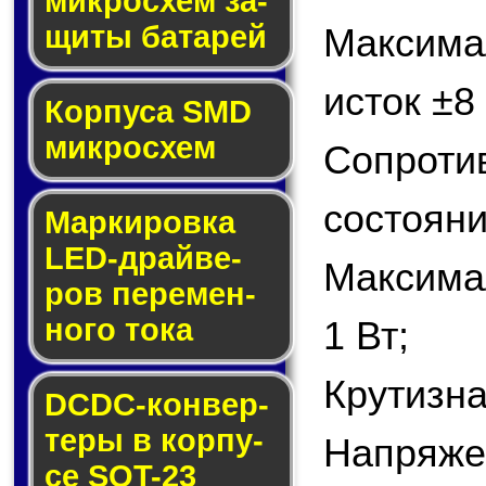
мик­ро­схем за­
щи­ты ба­та­рей
Максим
исток ±8
Корпуса SMD
мик­ро­схем
Сопрот
состояни
Маркировка
LED-драй­ве­
Максима
ров пе­ре­мен­
но­го то­ка
1 Вт;
Крутизна
DCDC-кон­вер­
те­ры в кор­пу­
Напряжен
се SOT-23