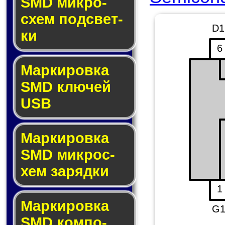
SMD мик­ро­
схем под­свет­
D1
ки
6
Маркировка
SMD клю­чей
USB
Маркировка
SMD мик­рос­
хем за­ряд­ки
1
Маркировка
G
SMD ком­по­