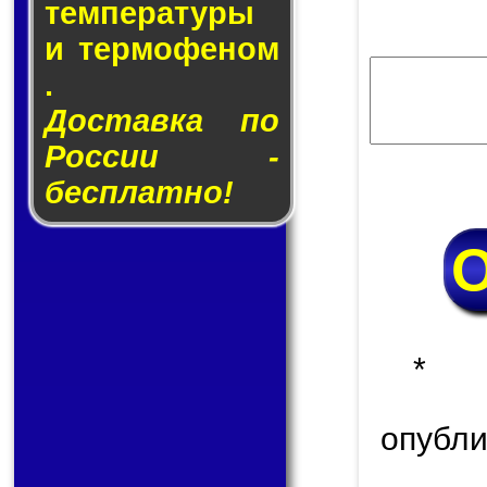
тем­пе­ра­ту­ры
и тер­мо­фе­ном
.
Доставка по
России -
бесплатно!
* 
опуб