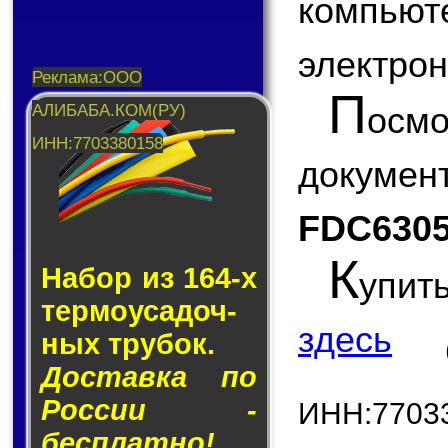
компью
электрон
П
ос
докум
FDC630
К
Набор из 164-х
упит
тер­мо­у­са­доч­
здесь
ных тру­бок.
Доставка по
России -
ИНН:7703
бесплатно!