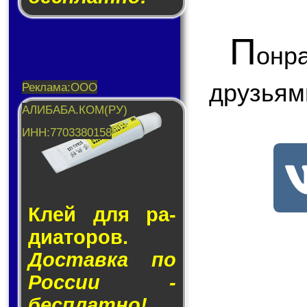
П
онр
друзьям
Клей для ра­
ди­а­то­ров.
Доставка по
России -
бесплатно!