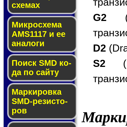
транзи
схе­мах
G2
(G
Микросхема
транзи
AMS1117 и ее
ана­ло­ги
D2
(Dra
S2
(S
Поиск SMD ко­
да по сай­ту
транзи
Маркировка
SMD-ре­зис­то­
ров
Марки