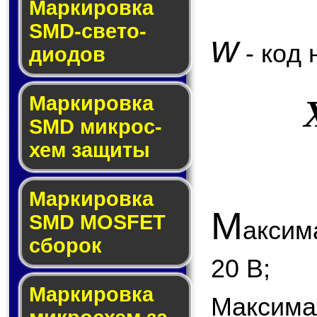
Маркировка
SMD-све­то­
w
- код 
дио­дов
Мар­ки­ров­ка
SMD мик­рос­
хем защиты
Мар­ки­ров­ка
М
SMD MOSFET
аксим
сбо­рок
20 В;
Мар­ки­ров­ка
Максимал