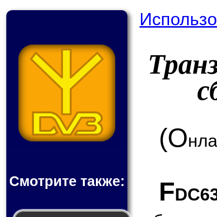
Использо
Тран
с
(О
нла
Смотрите также:
F
DC6