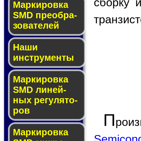
сборку 
Мар­ки­ров­ка
SMD пре­об­ра­
транзист
зо­ва­те­лей
Наши
инструменты
Маркировка
SMD ли­ней­
ных ре­гу­ля­то­
ров
П
рои
Маркировка
Semicond