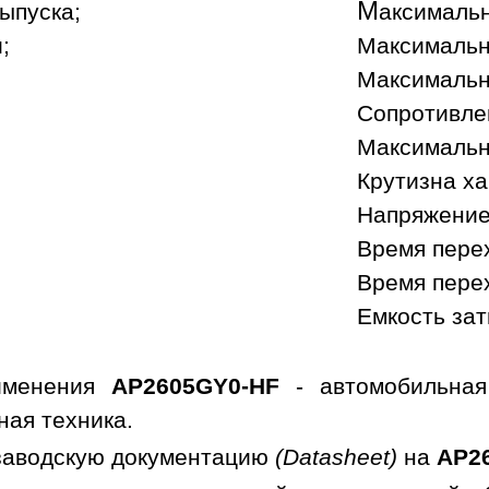
М
ыпуска;
аксимальн
;
Максимальны
Максимальн
Сопротивлен
Максимальн
Крутизна ха
Напряжение 
Время перех
Время перех
Емкость зат
именения
AP2605GY0-HF
- автомобильная
ная техника.
заводскую документацию
(Datasheet)
на
AP2