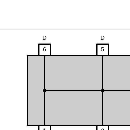
D
D
6
5