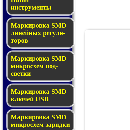
инструменты
Маркировка SMD
ли­ней­ных ре­гу­ля­
то­ров
Маркировка SMD
мик­ро­схем под­
свет­ки
Маркировка SMD
клю­чей USB
Маркировка SMD
мик­рос­хем за­ряд­ки