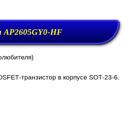
а AP2605GY0-HF
олюбителя)
SFET-транзистор в корпусе SOT-23-6.