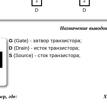
1
2
D
D
Назначение выводов
G
(Gate) - затвор транзистора;
D
(Drain) - исток транзистора;
S
(Source) - сток транзистора;
wp, где:
Х