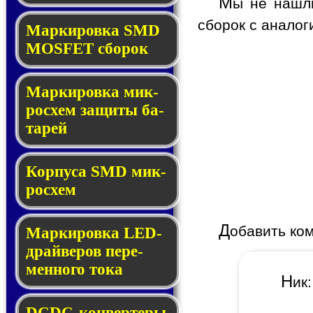
М
ы не нашли
сборок с аналог
Мар­ки­ров­ка SMD
MOSFET сбо­рок
Мар­ки­ров­ка мик­
ро­схем за­щи­ты ба­
та­рей
Корпуса SMD мик­
ро­схем
Д
обавить ко
Маркировка LED-
драй­ве­ров пе­ре­
мен­но­го то­ка
Н
и
DCDC-кон­вер­те­ры