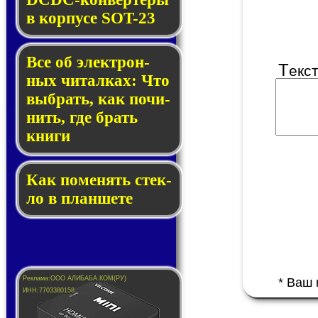
в кор­пу­се SOT-23
Все об элек­трон­
Т
екс
ных чи­тал­ках: Что
выб­рать, как по­чи­
нить, где брать
кни­ги
Как по­ме­нять стек­
ло в планшете
* Ваш