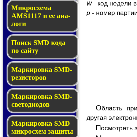
w
- код недели в
Микросхема
p
- номер партии
AMS1117 и ее ана­
ло­ги
Поиск SMD ко­да
по сай­ту
Маркировка SMD-
ре­зис­то­ров
Маркировка SMD-
све­то­дио­дов
О
бласть пр
другая электрон
Мар­ки­ров­ка SMD
П
осмотреть 
мик­рос­хем защиты