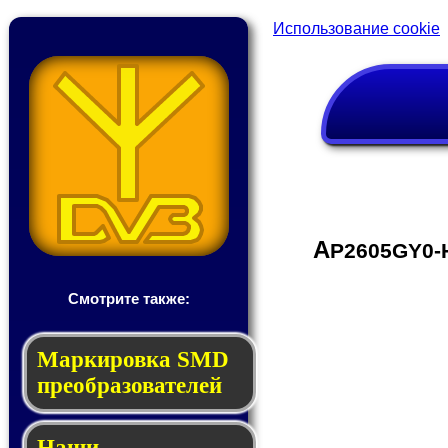
Использование cookie
A
P2605GY0-
Смотрите также:
Мар­ки­ров­ка SMD
пре­об­ра­зо­ва­те­лей
Наши