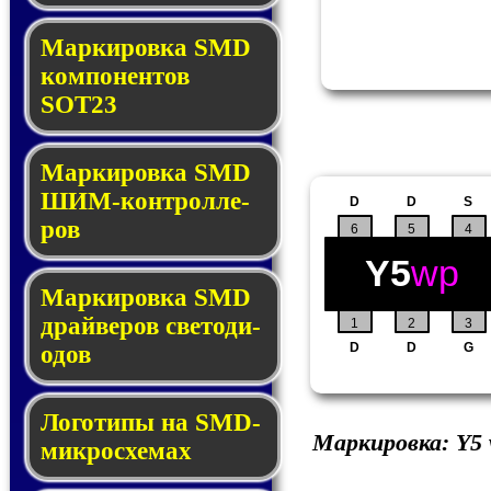
Маркировка SMD
ком­по­нен­тов
SOT23
Маркировка SMD
ШИМ-кон­трол­ле­
D
D
S
ров
6
5
4
Y5
wp
Маркировка SMD
драй­ве­ров све­то­ди­
1
2
3
D
D
G
о­дов
Логотипы на SMD-
Маркировка:
Y5
мик­ро­схе­мах