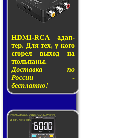
HDMI-RCA адап­
тер. Для тех, у кого
сго­рел вы­ход на
тюль­па­ны.
Доставка по
России -
бесплатно!