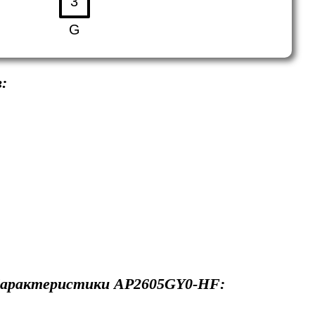
3
G
:
арактеристики
AP2605GY0-HF
: