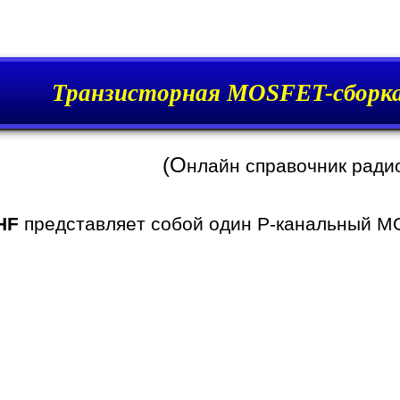
Транзисторная MOSFET-сборк
(О
нлайн справочник ради
HF
представляет собой один P-канальный MO