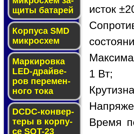
мик­ро­схем за­
исток ±2
щи­ты ба­та­рей
Сопрот
Корпуса SMD
состояни
мик­ро­схем
Максима
Маркировка
LED-драй­ве­
1 Вт;
ров пе­ре­мен­
Крутизна
но­го то­ка
Напряжен
DCDC-кон­вер­
Время п
те­ры в кор­пу­
се SOT-23