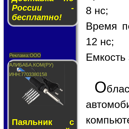
России -
8 нс;
бесплатно!
Время п
12 нс;
Емкость 
О
бла
автом
компью
Паяльник с