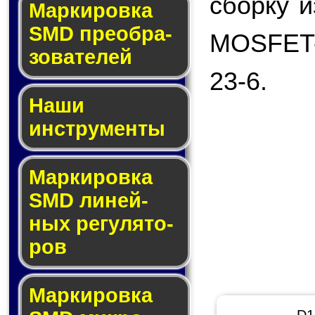
сборку и
Мар­ки­ров­ка
SMD пре­об­ра­
MOSFET-
зо­ва­те­лей
23-6.
Наши
инструменты
Маркировка
SMD ли­ней­
ных ре­гу­ля­то­
ров
Маркировка
D1