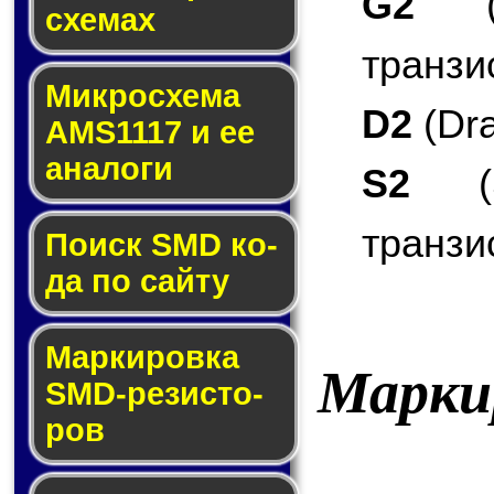
G2
(G
схе­мах
транзи
Микросхема
D2
(Dra
AMS1117 и ее
ана­ло­ги
S2
(S
транзи
Поиск SMD ко­
да по сай­ту
Маркировка
Марки
SMD-ре­зис­то­
ров