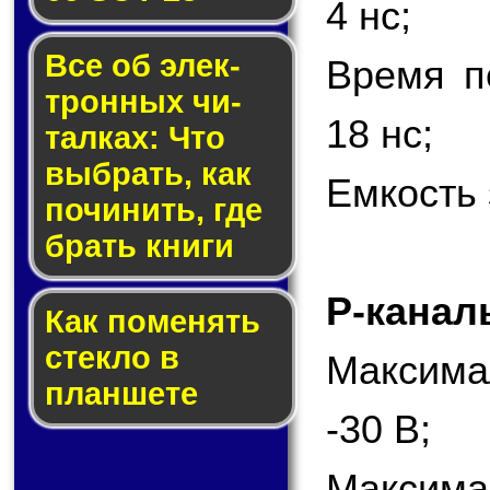
4 нс;
Все об элек­
Время п
трон­ных чи­
18 нс;
тал­ках: Что
выб­рать, как
Емкость 
по­чи­нить, где
брать кни­ги
P-канал
Как по­ме­нять
стек­ло в
Максима
планшете
-30 В;
Максимал