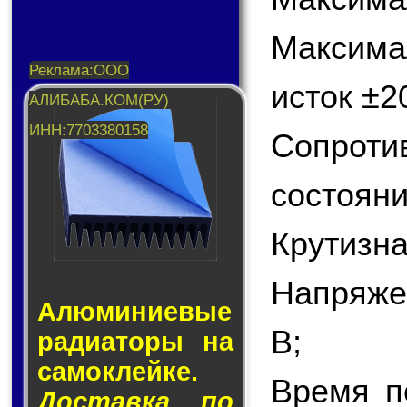
Максим
исток ±2
Сопрот
состояни
Крутизна
Напряже
Алюминие­вые
В;
ра­ди­а­то­ры на
са­мо­клей­ке.
Время п
Доставка по