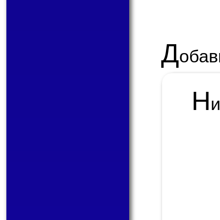
Д
обав
Н