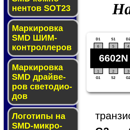
На
нен­тов SOT23
Маркировка
SMD ШИМ-
D1
S1
D
кон­трол­ле­ров
6
5
4
6602N
Маркировка
1
2
3
SMD драй­ве­
G1
S2
G
ров све­то­ди­о­
дов
транзи
Логотипы на
SMD-мик­ро­