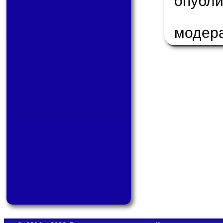
опуб
модер