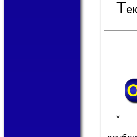
Т
е
* 