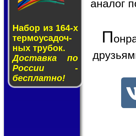
аналог п
Набор из 164-х
П
онр
тер­мо­у­са­доч­
ных тру­бок.
друзьям
Доставка по
России -
бесплатно!