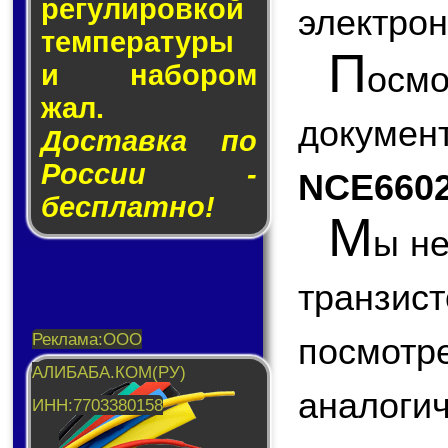
ре­гу­ли­ров­кой
электрон
тем­пе­ра­ту­ры
П
ос
и на­бо­ром
жал.
докум
Доставка по
России -
NCE660
бесплатно!
М
ы не
транзис
посмо
аналоги