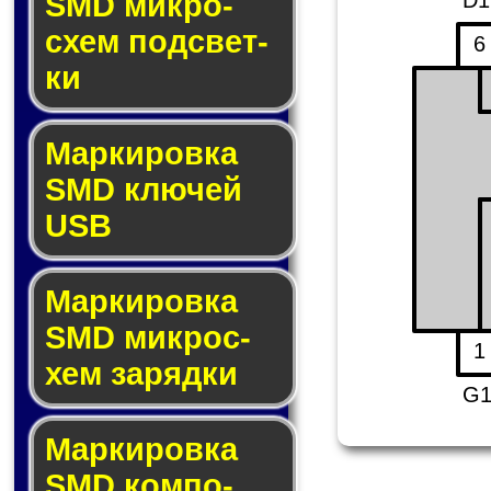
SMD мик­ро­
схем под­свет­
6
ки
Маркировка
SMD клю­чей
USB
Маркировка
SMD мик­рос­
1
хем за­ряд­ки
G
Маркировка
SMD ком­по­