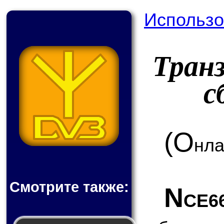
Использо
Тран
с
(О
нла
Смотрите также:
N
CE6