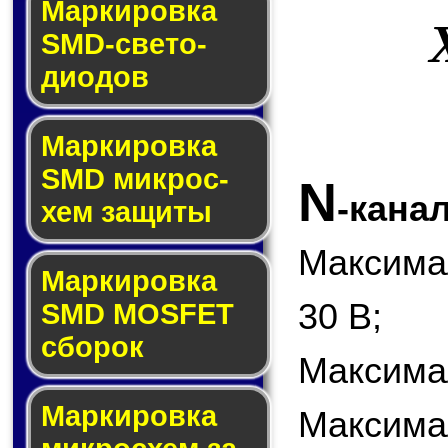
Маркировка
SMD-све­то­
дио­дов
Мар­ки­ров­ка
SMD мик­рос­
N
-кана
хем защиты
Максима
Мар­ки­ров­ка
30 В;
SMD MOSFET
сбо­рок
Максимал
Мар­ки­ров­ка
Максим