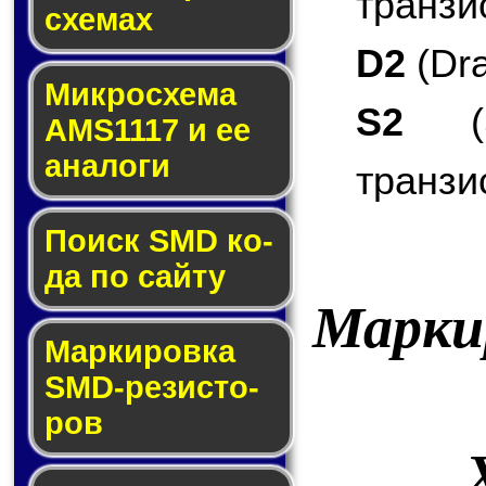
транзи
схе­мах
D2
(Dra
Микросхема
S2
(S
AMS1117 и ее
ана­ло­ги
транзи
Поиск SMD ко­
да по сай­ту
Марки
Маркировка
SMD-ре­зис­то­
ров