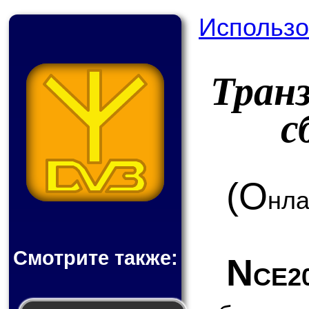
Использо
Тран
с
(О
нла
Смотрите также:
N
CE2