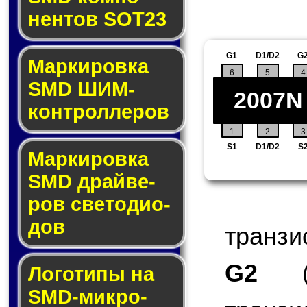
нен­тов SOT23
G1
D1/D2
G
Маркировка
6
5
4
SMD ШИМ-
2007N
кон­трол­ле­ров
1
2
3
S1
D1/D2
S
Маркировка
SMD драй­ве­
ров све­то­ди­о­
дов
транзи
G2
(G
Логотипы на
SMD-мик­ро­