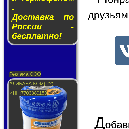
.
друзьям
Доставка по
России -
бесплатно!
Д
обав