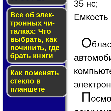
35 нс;
Все об элек­
Емкость 
трон­ных чи­
тал­ках: Что
О
выб­рать, как
бла
по­чи­нить, где
брать кни­ги
автом
компью
Как по­ме­нять
стек­ло в
электрон
планшете
П
ос