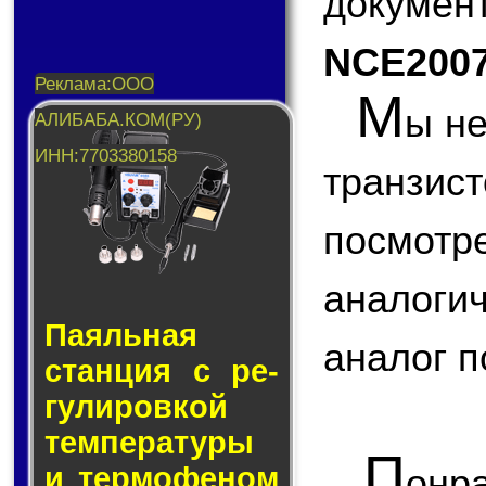
докум
NCE200
М
ы не
транзис
посмо
аналоги
Паяльная
аналог п
стан­ция с ре­
гу­ли­ров­кой
тем­пе­ра­ту­ры
П
и тер­мо­фе­ном
онр