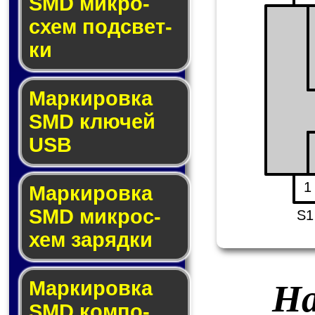
SMD мик­ро­
схем под­свет­
ки
Маркировка
SMD клю­чей
USB
1
Маркировка
SMD мик­рос­
S1
хем за­ряд­ки
Маркировка
На
SMD ком­по­