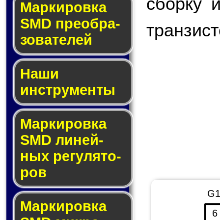
сборку 
Мар­ки­ров­ка
SMD пре­об­ра­
транзист
зо­ва­те­лей
Наши
инструменты
Маркировка
SMD ли­ней­
ных ре­гу­ля­то­
ров
G
Маркировка
6