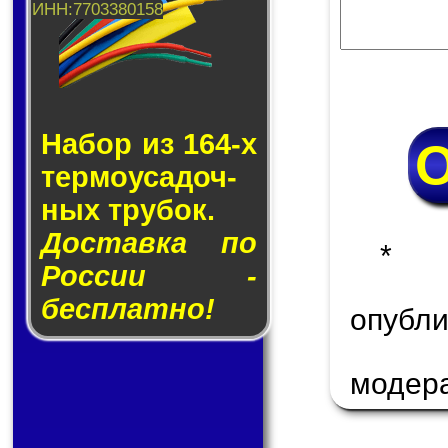
Набор из 164-х
тер­мо­у­са­доч­
ных тру­бок.
Доставка по
* 
России -
бесплатно!
опуб
модер