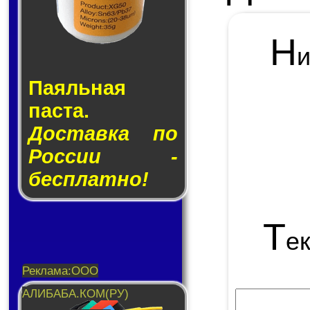
Н
Паяльная
паста.
Доставка по
России -
бесплатно!
Т
е