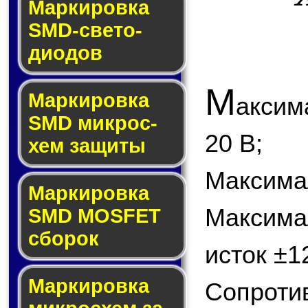
Маркировка
SMD-све­то­
дио­дов
М
Мар­ки­ров­ка
аксим
SMD мик­рос­
20 В;
хем защиты
Максимал
Мар­ки­ров­ка
Максим
SMD MOSFET
сбо­рок
исток ±1
Мар­ки­ров­ка
Сопрот