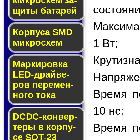
мик­ро­схем за­
состояни
щи­ты ба­та­рей
Максима
Корпуса SMD
1 Вт;
мик­ро­схем
Крутизна
Маркировка
LED-драй­ве­
Напряжен
ров пе­ре­мен­
Время п
но­го то­ка
10 нс;
DCDC-кон­вер­
Время п
те­ры в кор­пу­
се SOT-23