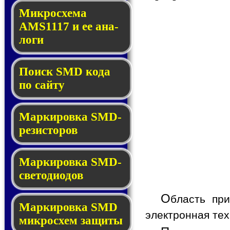
Микросхема
AMS1117 и ее ана­
ло­ги
Поиск SMD ко­да
по сай­ту
Маркировка SMD-
ре­зис­то­ров
Маркировка SMD-
све­то­дио­дов
О
бласть пр
Мар­ки­ров­ка SMD
электронная тех
мик­рос­хем защиты