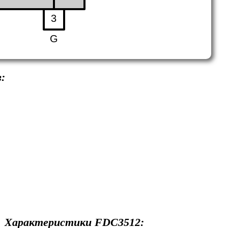
3
G
:
Характеристики
FDC3512
: