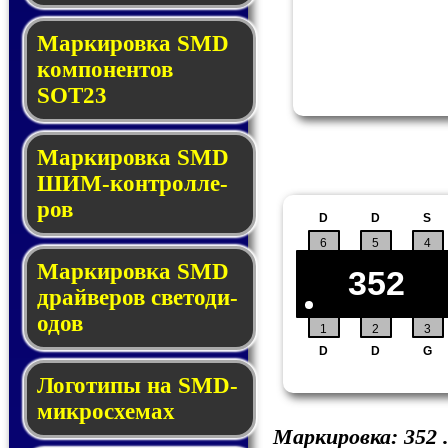
Маркировка SMD
ком­по­нен­тов
SOT23
Маркировка SMD
ШИМ-кон­трол­ле­
ров
D
D
S
6
5
4
Маркировка SMD
352
драй­ве­ров све­то­ди­
о­дов
1
2
3
D
D
G
Логотипы на SMD-
мик­ро­схе­мах
Маркировка:
352