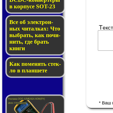
в кор­пу­се SOT-23
Все об элек­трон­
Т
екс
ных чи­тал­ках: Что
выб­рать, как по­чи­
нить, где брать
кни­ги
Как по­ме­нять стек­
ло в планшете
* Ваш