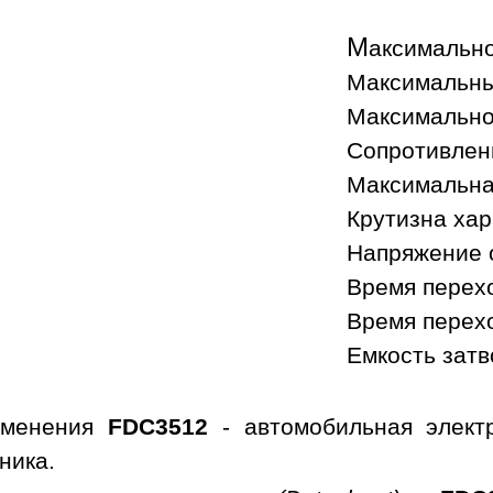
М
аксимально
Максимальный
Максимальное
Сопротивлени
Максимальна
Крутизна хар
Напряжение о
Время перехо
Время перехо
Емкость затв
именения
FDC3512
- автомобильная элект
ника.