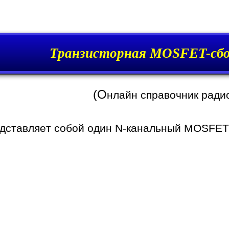
Транзисторная MOSFET-сб
(О
нлайн справочник ради
дставляет собой один N-канальный MOSFET-