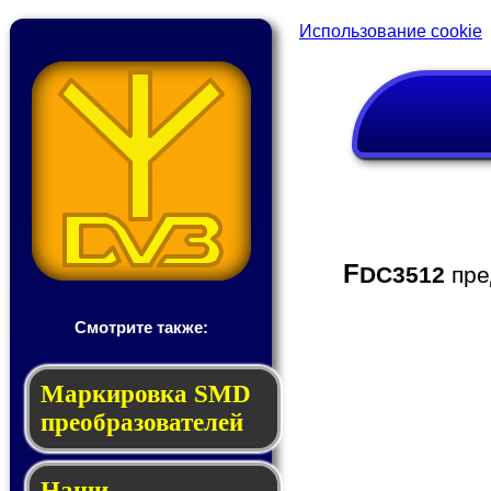
Использование cookie
F
DC3512
пре
Смотрите также:
Мар­ки­ров­ка SMD
пре­об­ра­зо­ва­те­лей
Наши