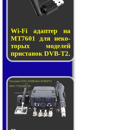
Wi-Fi адап­тер на
MT7601 для не­ко­
то­рых мо­де­лей
прис­та­вок DVB-T2.