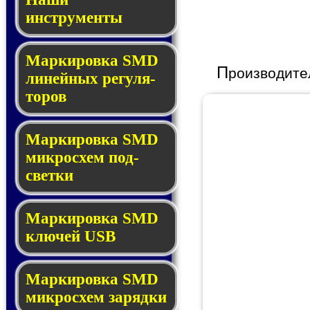
инструменты
Маркировка SMD
П
роизводите
ли­ней­ных ре­гу­ля­
то­ров
Маркировка SMD
мик­ро­схем под­
свет­ки
Маркировка SMD
клю­чей USB
Маркировка SMD
мик­рос­хем за­ряд­ки