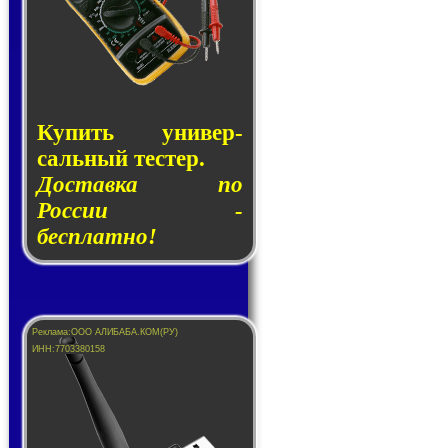
Купить уни­вер­
саль­ный тес­тер.
Доставка по
России -
бесплатно!