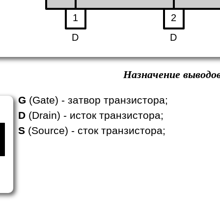
1
2
D
D
Назначение выводов
G
(Gate) - затвор транзистора;
D
(Drain) - исток транзистора;
S
(Source) - сток транзистора;
.