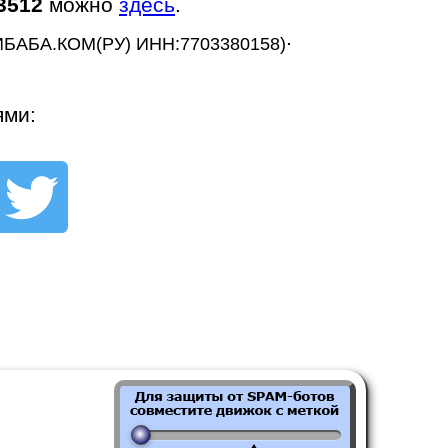
3512
можно
здесь
.
.
БАБА.КОМ(РУ) ИНН:7703380158)
ями: