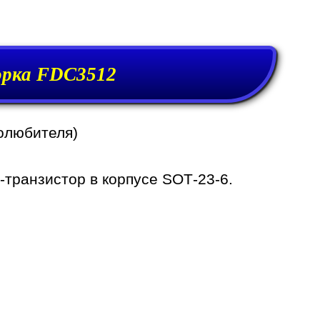
орка FDC3512
олюбителя)
транзистор в корпусе SOT-23-6.