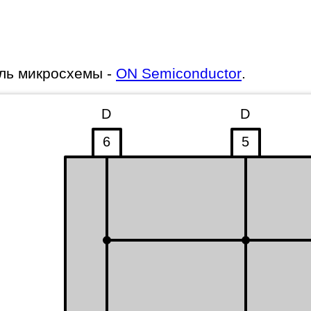
ль микросхемы -
ON Semiconductor
.
D
D
6
5