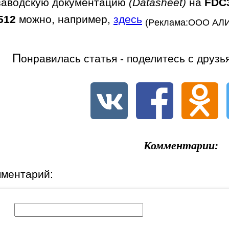
заводскую документацию
(Datasheet)
на
FDC
512
можно, например,
здесь
(Реклама:ООО АЛИ
П
онравилась статья - поделитесь с друзь
Комментарии:
мментарий:
к: