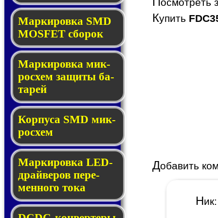
П
осмотреть 
К
упить
FDC3
Мар­ки­ров­ка SMD
MOSFET сбо­рок
Мар­ки­ров­ка мик­
ро­схем за­щи­ты ба­
та­рей
Корпуса SMD мик­
ро­схем
Маркировка LED-
Д
обавить ко
драй­ве­ров пе­ре­
мен­но­го то­ка
Н
и
DCDC-кон­вер­те­ры