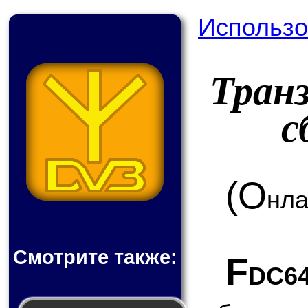
Использо
Тран
с
(О
нла
Смотрите также:
F
DC6