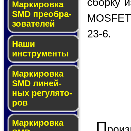
сборку и
Мар­ки­ров­ка
SMD пре­об­ра­
MOSFET-
зо­ва­те­лей
23-6.
Наши
инструменты
Маркировка
SMD ли­ней­
ных ре­гу­ля­то­
ров
Маркировка
П
рои