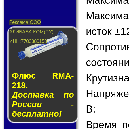
Максимал
Максим
исток ±1
Сопрот
состояни
Флюс RMA-
Крутизна
218.
Напряже
Доставка по
России -
В;
бесплатно!
Время п