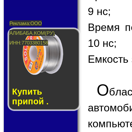
9 нс;
Время п
10 нс;
Емкость 
О
бла
Купить
припой .
автом
компью