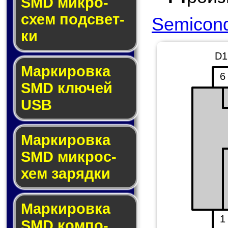
SMD мик­ро­
схем под­свет­
Semicond
ки
D1
Маркировка
6
SMD клю­чей
USB
Маркировка
SMD мик­рос­
хем за­ряд­ки
Маркировка
1
SMD ком­по­