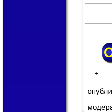
* 
опуб
модер