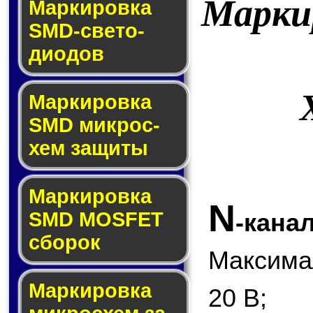
Марки
Маркировка
SMD-све­то­
дио­дов
Мар­ки­ров­ка
SMD мик­рос­
хем защиты
Мар­ки­ров­ка
N
SMD MOSFET
-кана
сбо­рок
Максима
Мар­ки­ров­ка
20 В;