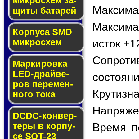
мик­ро­схем за­
Максимал
щи­ты ба­та­рей
Максим
Корпуса SMD
мик­ро­схем
исток ±1
Сопрот
Маркировка
LED-драй­ве­
состояни
ров пе­ре­мен­
Крутизна
но­го то­ка
Напряжен
DCDC-кон­вер­
те­ры в кор­пу­
Время п
се SOT-23