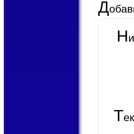
Д
обав
Н
Т
е