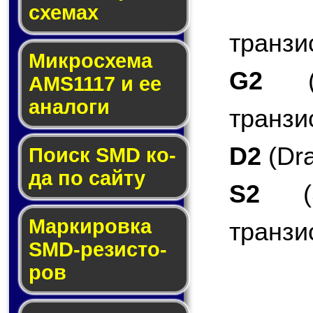
схе­мах
транзи
Микросхема
G2
(G
AMS1117 и ее
ана­ло­ги
транзи
D2
(Dra
Поиск SMD ко­
да по сай­ту
S2
(S
Маркировка
транзи
SMD-ре­зис­то­
ров