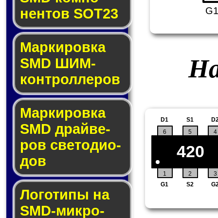
G
нен­тов SOT23
Маркировка
На
SMD ШИМ-
кон­трол­ле­ров
Маркировка
D1
S1
D
SMD драй­ве­
6
5
4
ров све­то­ди­о­
420
дов
1
2
3
G1
S2
G
Логотипы на
SMD-мик­ро­