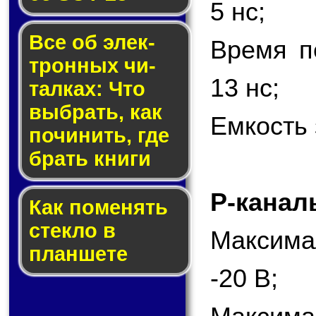
5 нс;
Все об элек­
Время п
трон­ных чи­
13 нс;
тал­ках: Что
выб­рать, как
Емкость 
по­чи­нить, где
брать кни­ги
P-канал
Как по­ме­нять
стек­ло в
Максима
планшете
-20 В;