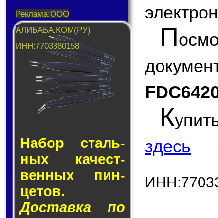
электрон
П
ос
докум
FDC642
К
упит
Набор сталь­
здесь
ных ка­чест­
вен­ных пин­
ИНН:7703
це­тов.
Доставка по