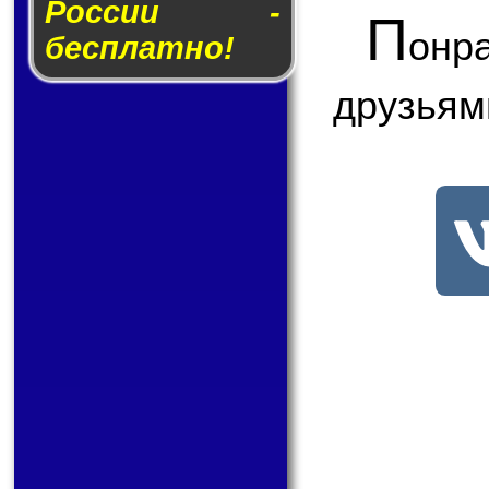
России -
П
онр
бесплатно!
друзьям