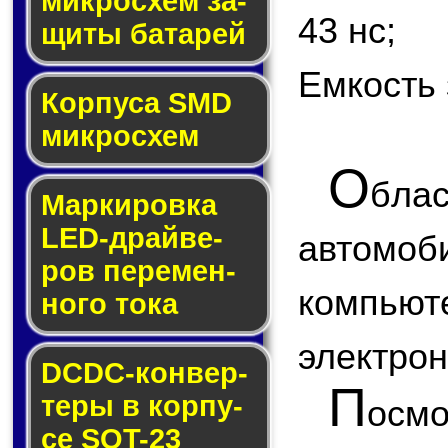
мик­ро­схем за­
43 нс;
щи­ты ба­та­рей
Емкость 
Корпуса SMD
мик­ро­схем
О
бла
Маркировка
LED-драй­ве­
автом
ров пе­ре­мен­
компью
но­го то­ка
электрон
DCDC-кон­вер­
П
те­ры в кор­пу­
ос
се SOT-23