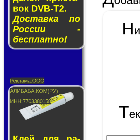
обав
вок DVB-T2.
Доставка по
Н
России -
бесплатно!
Т
е
Клей для ра­