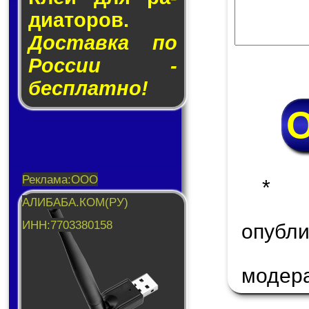
ди­а­то­ров.
Доставка по
России -
бесплатно!
* 
опуб
модер