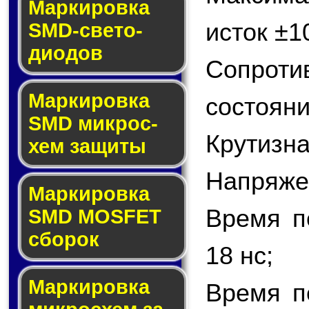
Маркировка
исток ±1
SMD-све­то­
дио­дов
Сопрот
Мар­ки­ров­ка
состояни
SMD мик­рос­
Крутизна
хем защиты
Напряжен
Мар­ки­ров­ка
Время п
SMD MOSFET
сбо­рок
18 нс;
Мар­ки­ров­ка
Время п