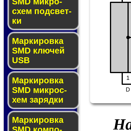
SMD мик­ро­
схем под­свет­
ки
Маркировка
SMD клю­чей
USB
1
Маркировка
SMD мик­рос­
D
хем за­ряд­ки
Маркировка
На
SMD ком­по­