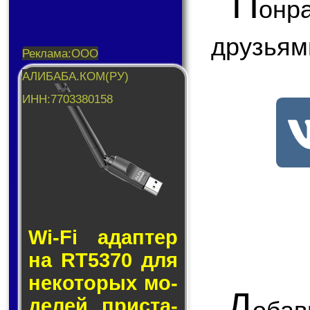
П
онр
друзьям
Wi-Fi адап­тер
на RT5370 для
не­ко­то­рых мо­
Д
де­лей прис­та­