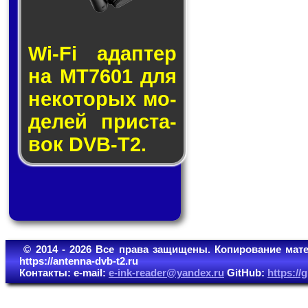
Wi-Fi адап­тер
на MT7601 для
не­ко­то­рых мо­
де­лей прис­та­
вок DVB-T2.
© 2014 - 2026 Все права защищены. Копирование мате
https://antenna-dvb-t2.ru
Контакты: e-mail:
e-ink-reader@yandex.ru
GitHub:
https:/