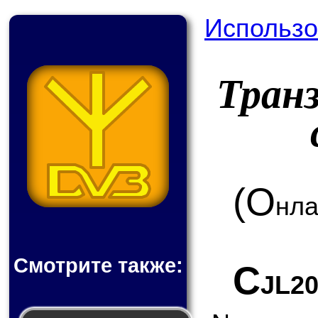
Использо
Тран
(О
нла
Смотрите также:
C
JL2