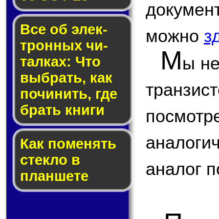
докуме
Все об элек­
можно
з
трон­ных чи­
М
ы не
тал­ках: Что
выб­рать, как
транзис
по­чи­нить, где
брать кни­ги
посмо
аналоги
Как по­ме­нять
стек­ло в
аналог п
планшете