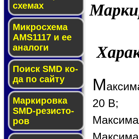
схе­мах
Марки
Микросхема
AMS1117 и ее
ана­ло­ги
Хара
Поиск SMD ко­
да по сай­ту
М
аксим
Маркировка
20 В;
SMD-ре­зис­то­
Максимал
ров
Максим