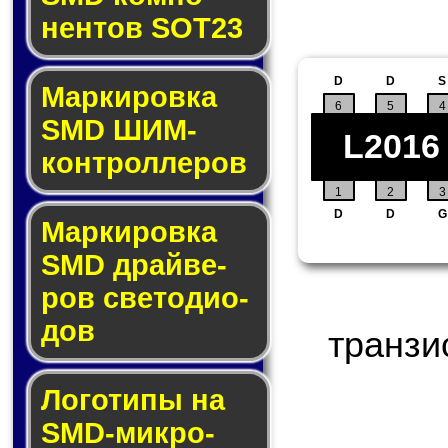
нен­тов SOT23
D
D
S
Маркировка
6
5
4
SMD ШИМ-
L2016
кон­трол­ле­ров
1
2
3
D
D
G
Маркировка
SMD драй­ве­
ров све­то­ди­о­
дов
транзи
Логотипы на
SMD-мик­ро­