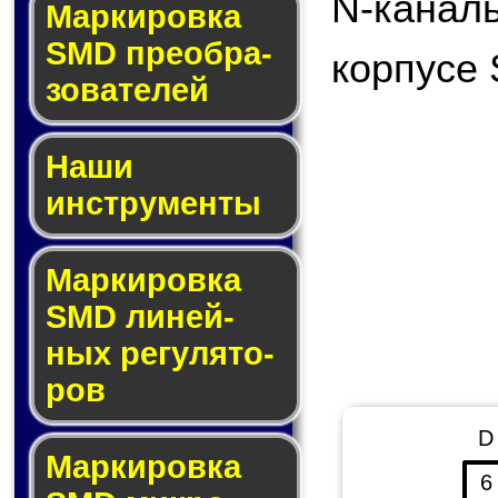
N-кана
Мар­ки­ров­ка
SMD пре­об­ра­
корпусе 
зо­ва­те­лей
Наши
инструменты
Маркировка
SMD ли­ней­
ных ре­гу­ля­то­
ров
D
Маркировка
6