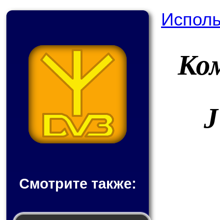
Исполь
Ко
Смотрите также: