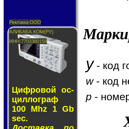
Марки
y
- код г
w
- код 
Циф­ро­вой ос­
p
- номер
цил­лог­раф
100 Mhz 1 Gb
sec.
Доставка по