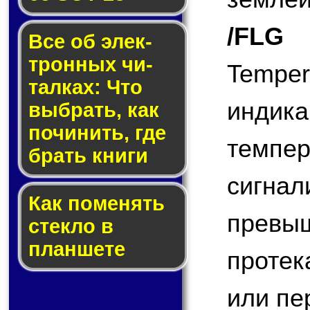
/FLG
(
Все об элек­
трон­ных чи­
Tempe
тал­ках: Что
индик
выб­рать, как
по­чи­нить, где
темп
брать кни­ги
сигн
Как по­ме­нять
превы
стек­ло в
планшете
протек
или пе