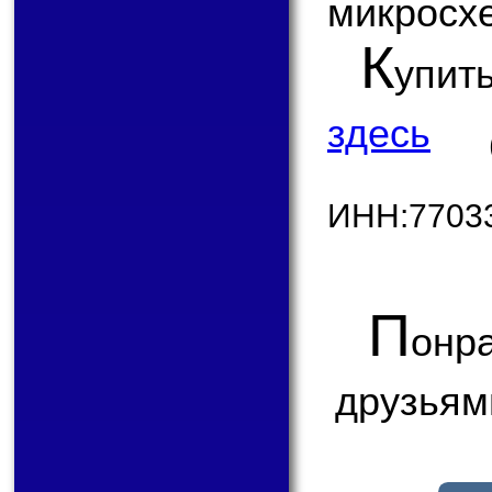
микросх
К
упит
здесь
ИНН:7703
П
онр
друзьям