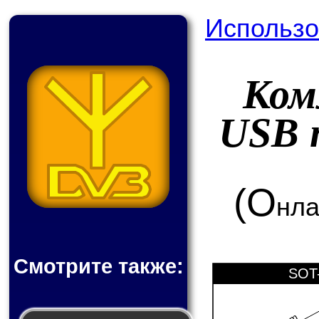
Использо
Ком
USB 
(О
нла
Смотрите также:
SOT-