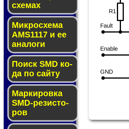
схе­мах
R1
Микросхема
Fault
AMS1117 и ее
ана­ло­ги
Enable
Поиск SMD ко­
GND
да по сай­ту
Маркировка
SMD-ре­зис­то­
ров