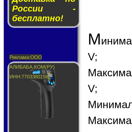
России -
бесплатно!
М
инима
V;
Максима
V;
Минималь
Максимал