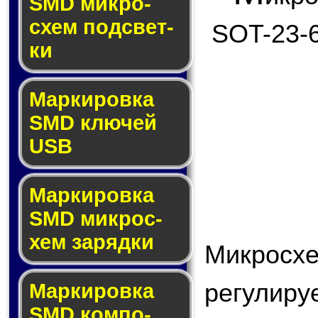
SMD мик­ро­
схем под­свет­
SOT-23-6
ки
Маркировка
SMD клю­чей
USB
Маркировка
SMD мик­рос­
хем за­ряд­ки
Микрос
регули
Маркировка
SMD ком­по­