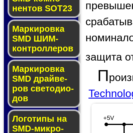
превыше
нен­тов SOT23
срабаты
Маркировка
номинал
SMD ШИМ-
кон­трол­ле­ров
защита о
Маркировка
П
роиз
SMD драй­ве­
ров све­то­ди­о­
Technolo
дов
Логотипы на
+5V
SMD-мик­ро­