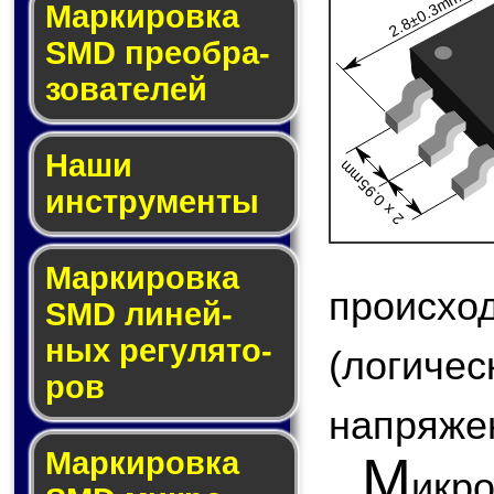
2.8±0.3mm
Мар­ки­ров­ка
SMD пре­об­ра­
зо­ва­те­лей
Наши
2 x 0.95mm
инструменты
Маркировка
происх
SMD ли­ней­
ных ре­гу­ля­то­
(логи
ров
напряжен
Маркировка
М
икр