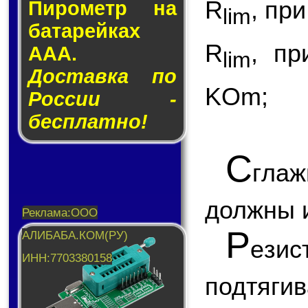
R
, пр
Пирометр на
lim
ба­та­рей­ках
R
, пр
AAA.
lim
Доставка по
KOm;
России -
бесплатно!
С
глаж
должны и
Р
ези
подтяги