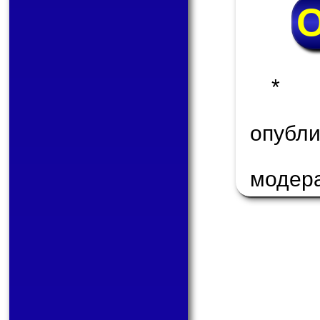
* 
опуб
модер