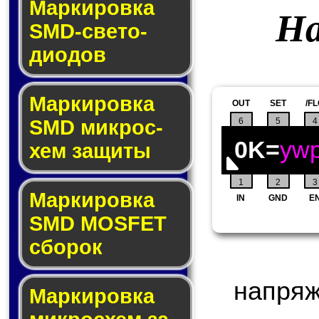
Маркировка
На
SMD-све­то­
дио­дов
Мар­ки­ров­ка
OUT
SET
/F
6
5
4
SMD мик­рос­
0K=
yw
хем защиты
1
2
3
Мар­ки­ров­ка
IN
GND
E
SMD MOSFET
сбо­рок
напряж
Мар­ки­ров­ка