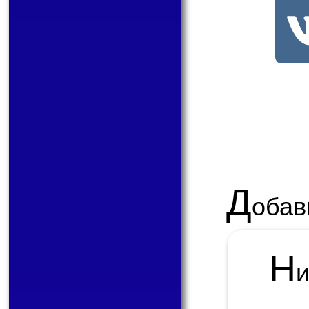
Д
обав
Н