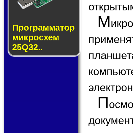
открытым
М
икр
Прог­рам­ма­тор
мик­ро­схем
примен
25Q32..
планшета
компью
электрон
П
ос
докум