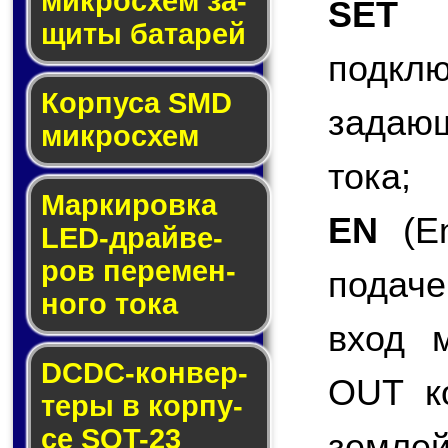
мик­ро­схем за­
SET
(S
щи­ты ба­та­рей
подк
Корпуса SMD
задаю
мик­ро­схем
тока;
Маркировка
EN
(En
LED-драй­ве­
ров пе­ре­мен­
подаче
но­го то­ка
вход 
DCDC-кон­вер­
OUT ко
те­ры в кор­пу­
се SOT-23
землей