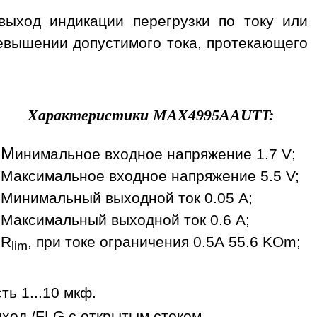
- выход индикации перегрузки по току или
евышении допустимого тока, протекающего
Характеристики
MAX4995AAUTT
:
М
инимальное входное напряжение 1.7 V;
Максимальное входное напряжение 5.5 V;
Минимальный выходной ток 0.05 A;
Максимальный выходной ток 0.6 A;
R
, при токе ограничения 0.5А 55.6 KOm;
lim
ь 1...10 мкф.
ыход /FLG с открытым стоком.