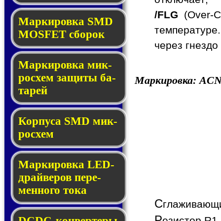
/FLG
(Over-C
Мар­ки­ров­ка SMD
температуре.
MOSFET сбо­рок
через гнездо
Мар­ки­ров­ка мик­
ро­схем за­щи­ты ба­
Маркировка:
AC
та­рей
Корпуса SMD мик­
ро­схем
Маркировка LED-
драй­ве­ров пе­ре­
мен­но­го то­ка
С
глаживающи
Р
DCDC-кон­вер­те­ры
езистор R1 