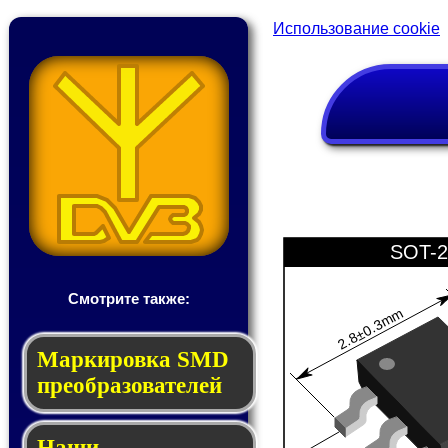
Использование cookie
SOT-2
Смотрите также:
2.8±0.3mm
Мар­ки­ров­ка SMD
пре­об­ра­зо­ва­те­лей
Наши