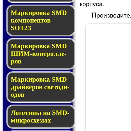
корпуса.
Маркировка SMD
П
роизводите
ком­по­нен­тов
SOT23
Маркировка SMD
ШИМ-кон­трол­ле­
ров
Маркировка SMD
драй­ве­ров све­то­ди­
о­дов
Логотипы на SMD-
мик­ро­схе­мах