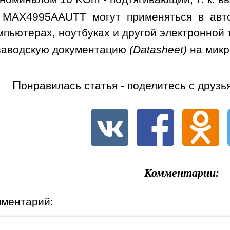
 MAX4995AAUTT могут применяться в авто
мпьютерах, ноутбуках и другой электронной 
заводскую документацию
(Datasheet)
на мик
П
онравилась статья - поделитесь с друзь
Комментарии:
мментарий: