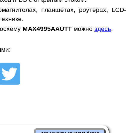
магнитолах, планшетах, роутерах, LCD-
технике.
росхему
MAX4995AAUTT
можно
здесь
.
ями: