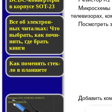
в кор­пу­се SOT-23
М
икросхемы
телевизорах, ко
Все об элек­трон­
П
осмотреть 
ных чи­тал­ках: Что
выб­рать, как по­чи­
нить, где брать
кни­ги
Как по­ме­нять стек­
ло в планшете
Д
обавить ко