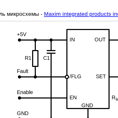
ль микросхемы -
Maxim integrated products in
+5V
IN
OUT
R1
C1
Fault
/FLG
SET
Enable
EN
R
l
GND
GND