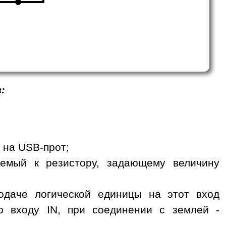
:
я на USB-прот;
чаемый к резистору, задающему величину
одаче логической единицы на этот вход
 входу IN, при соединении с землей -