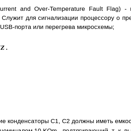
urrent and Over-Temperature Fault Flag) 
 Служит для сигнализации процессору о пр
 USB-порта или перегрева микросхемы;
NZ
.
е конденсаторы C1, C2 должны иметь емкост
номиналом 10 KOm - подтягивающий, т. к. в