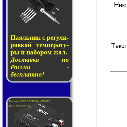
Н
и
Паяльник с ре­гу­ли­
ров­кой тем­пе­ра­ту­
Т
екс
ры и на­бо­ром жал.
Доставка по
России -
бесплатно!