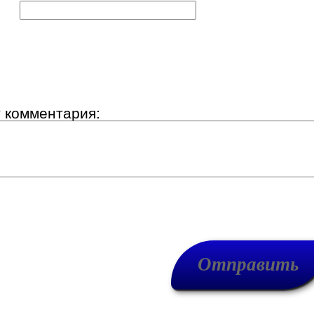
к:
т комментария: