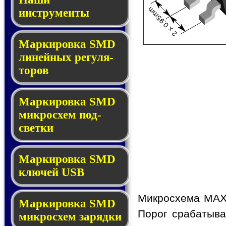
2 x 0.95mm
инструменты
Маркировка SMD
ли­ней­ных ре­гу­ля­
то­ров
Маркировка SMD
мик­ро­схем под­
свет­ки
Маркировка SMD
клю­чей USB
Микросхема MAX
Маркировка SMD
Порог срабатыва
мик­рос­хем за­ряд­ки