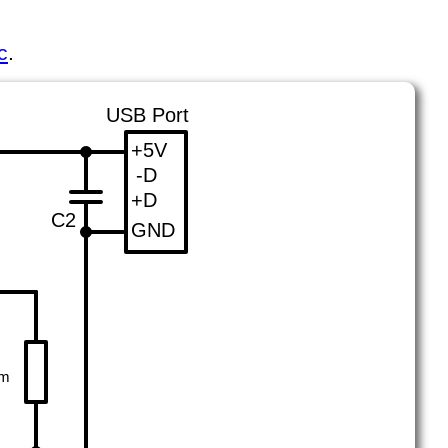
c
.
USB Port
+5V
-D
+D
C2
GND
im