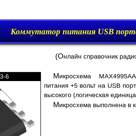
Коммутатор питания USB пор
(О
нлайн справочник ради
М
икросхема MAX4995AA
3-6
питания +5 вольт на USB пор
высокого (логическая единица
М
икросхема выполнена в к