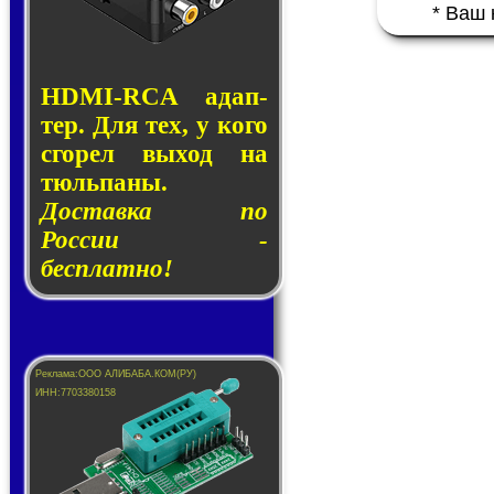
* Ваш
HDMI-RCA адап­
тер. Для тех, у кого
сго­рел вы­ход на
тюль­па­ны.
Доставка по
России -
бесплатно!