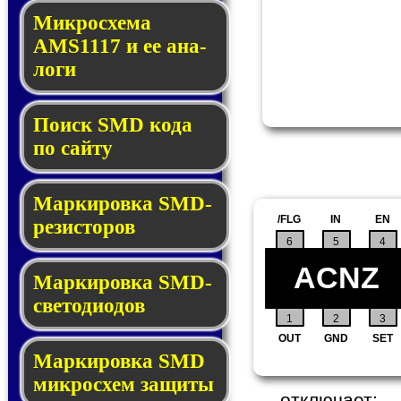
Микросхема
AMS1117 и ее ана­
ло­ги
Поиск SMD ко­да
по сай­ту
Маркировка SMD-
/FLG
IN
EN
ре­зис­то­ров
6
5
4
ACNZ
Маркировка SMD-
све­то­дио­дов
1
2
3
OUT
GND
SET
Мар­ки­ров­ка SMD
мик­рос­хем защиты
отключает;