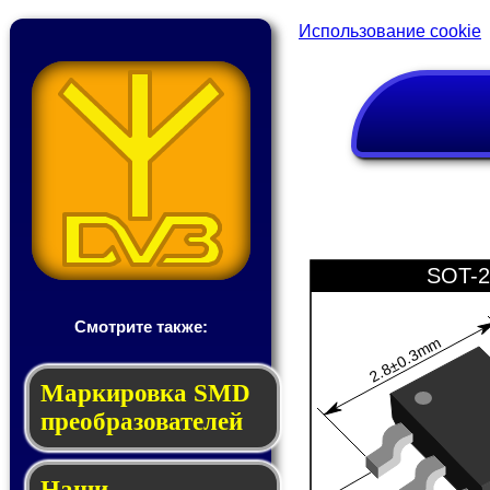
Использование cookie
SOT-2
Смотрите также:
2.8±0.3mm
Мар­ки­ров­ка SMD
пре­об­ра­зо­ва­те­лей
Наши