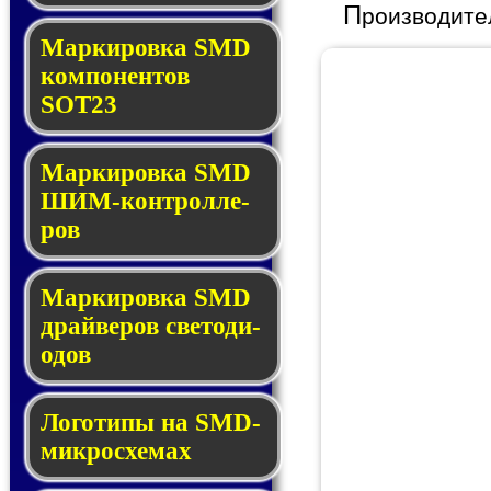
П
роизводите
Маркировка SMD
ком­по­нен­тов
SOT23
Маркировка SMD
ШИМ-кон­трол­ле­
ров
Маркировка SMD
драй­ве­ров све­то­ди­
о­дов
Логотипы на SMD-
мик­ро­схе­мах