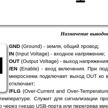
Назначение выводов
GND
(Ground) - земля, общий провод;
IN
(Input Voltage) - входное напряжение;
OUT
(Output Voltage) - выход напряжени
/EN
(Enable) - вход включения. При под
микросхема подключает выход OUT ко в
отключает;
/FLG
(Over-Current and Over-Temperature
 температуре. Служит для сигнализации пр
 через гнездо USB-порта или перегрева ми