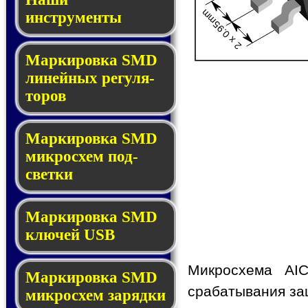
2 x 0.95mm
инструменты
Маркировка SMD
ли­ней­ных ре­гу­ля­
то­ров
Маркировка SMD
мик­ро­схем под­
свет­ки
Маркировка SMD
клю­чей USB
Микросхема AI
Маркировка SMD
срабатывания защ
мик­рос­хем за­ряд­ки