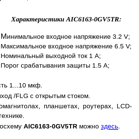
Характеристики
AIC6163-0GV5TR
:
М
инимальное входное напряжение 3.2 V;
Максимальное входное напряжение 6.5 V;
Номинальный выходной ток 1 A;
Порог срабатывания защиты 1.5 A;
ь 1...10 мкф.
ыход /FLG с открытым стоком.
магнитолах, планшетах, роутерах, LCD-
технике.
росхему
AIC6163-0GV5TR
можно
здесь
.