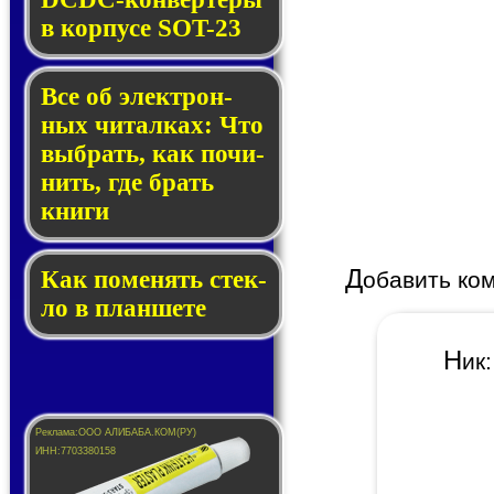
в кор­пу­се SOT-23
Все об элек­трон­
ных чи­тал­ках: Что
выб­рать, как по­чи­
нить, где брать
кни­ги
Д
Как по­ме­нять стек­
обавить ко
ло в планшете
Н
и