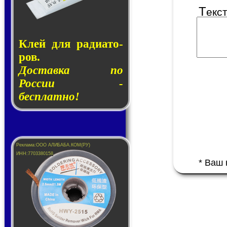
Т
екс
Клей для ра­ди­а­то­
ров.
Доставка по
России -
бесплатно!
* Ваш