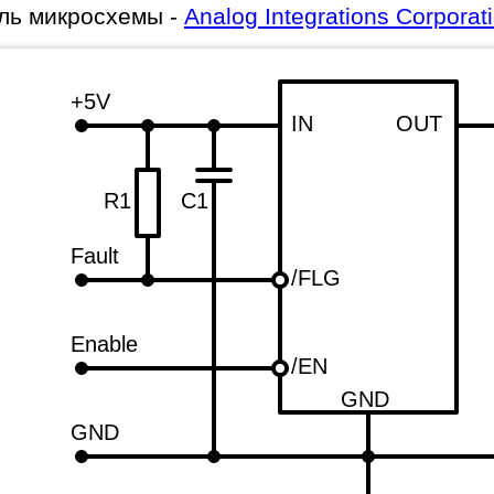
ль микросхемы -
Analog Integrations Corporat
+5V
IN
OUT
R1
C1
Fault
/FLG
Enable
/EN
GND
GND