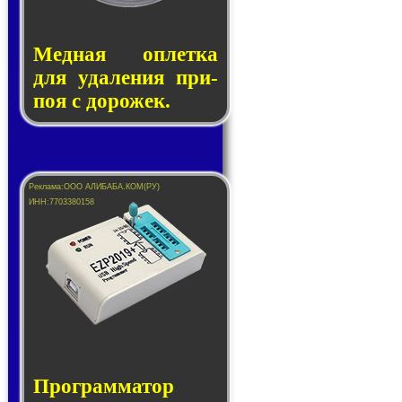
Медная оп­лет­ка
для уда­ле­ния при­
поя с до­ро­жек.
Программатор