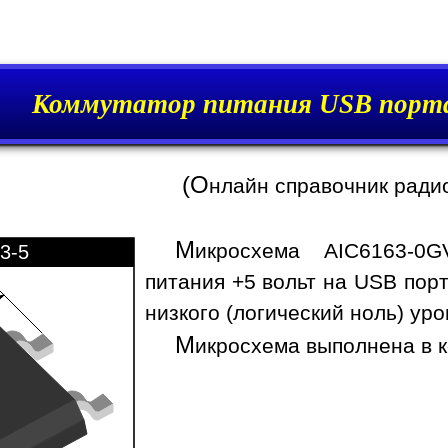
Коммутатор питания USB порт
(О
нлайн справочник ради
М
икросхема AIC6163-0
3-5
питания +5 вольт на USB пор
низкого (логический ноль) ур
М
икросхема выполнена в к