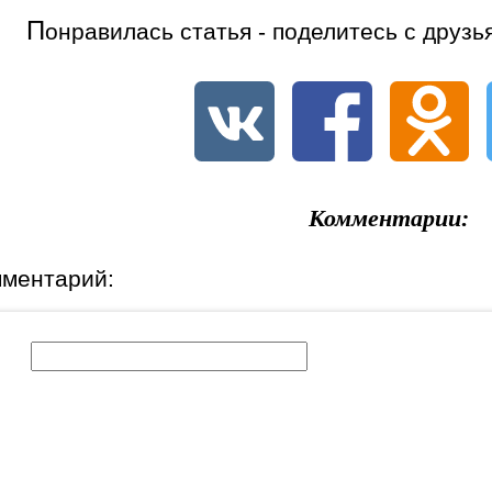
П
онравилась статья - поделитесь с друзь
Комментарии:
мментарий:
к: