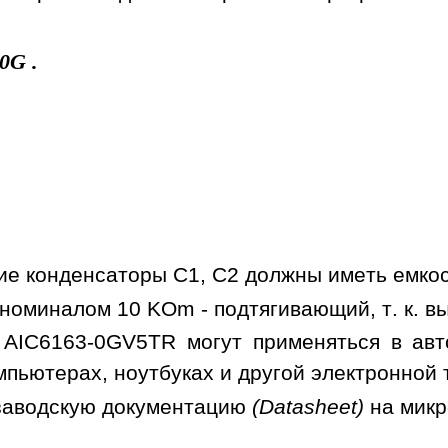
0G
.
е конденсаторы C1, C2 должны иметь емкост
номиналом 10 KOm - подтягивающий, т. к. в
AIC6163-0GV5TR могут применяться в авто
мпьютерах, ноутбуках и другой электронной 
заводскую документацию
(Datasheet)
на мик