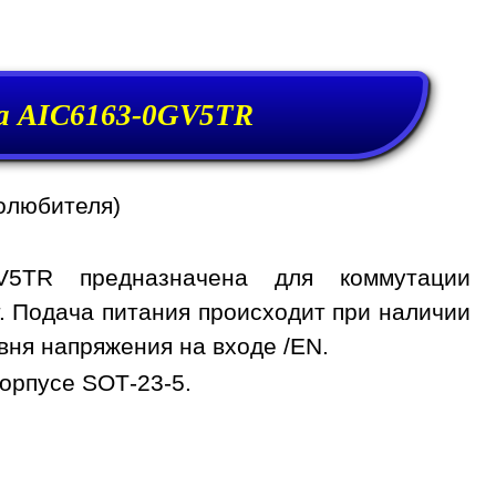
а AIC6163-0GV5TR
олюбителя)
GV5TR предназначена для коммутации
т. Подача питания происходит при наличии
овня напряжения на входе /EN.
орпусе SOT-23-5.