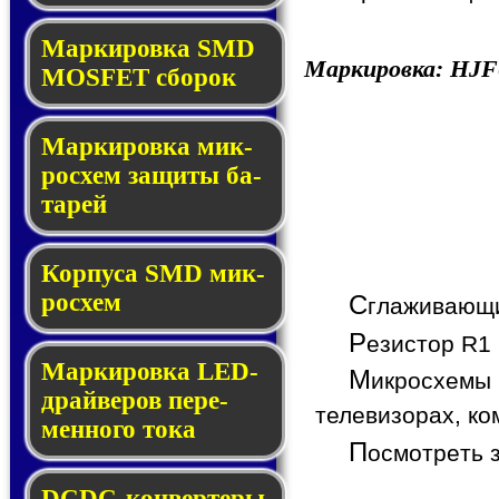
Мар­ки­ров­ка SMD
Маркировка:
HJF
MOSFET сбо­рок
Мар­ки­ров­ка мик­
ро­схем за­щи­ты ба­
та­рей
Корпуса SMD мик­
ро­схем
С
глаживающи
Р
езистор R1 
Маркировка LED-
М
икросхемы 
драй­ве­ров пе­ре­
телевизорах, ко
мен­но­го то­ка
П
осмотреть 
DCDC-кон­вер­те­ры