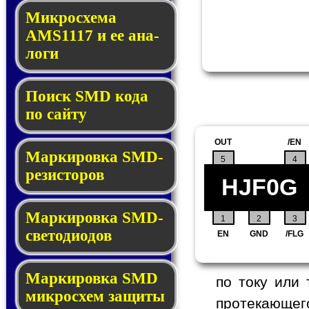
Микросхема
AMS1117 и ее ана­
ло­ги
Поиск SMD ко­да
по сай­ту
OUT
/EN
Маркировка SMD-
5
4
ре­зис­то­ров
HJF0G
Маркировка SMD-
1
2
3
све­то­дио­дов
EN
GND
/FLG
Мар­ки­ров­ка SMD
по току или
мик­рос­хем защиты
протекающего