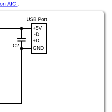
ion AIC
.
USB Port
+5V
-D
+D
C2
GND