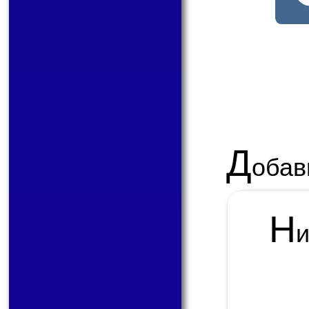
Д
обав
Н