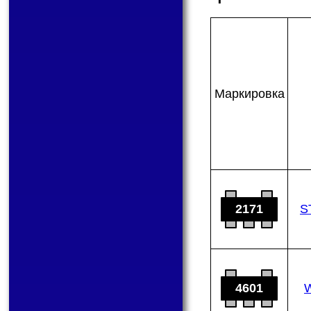
Мар­ки­ров­ка
2171
S
4601