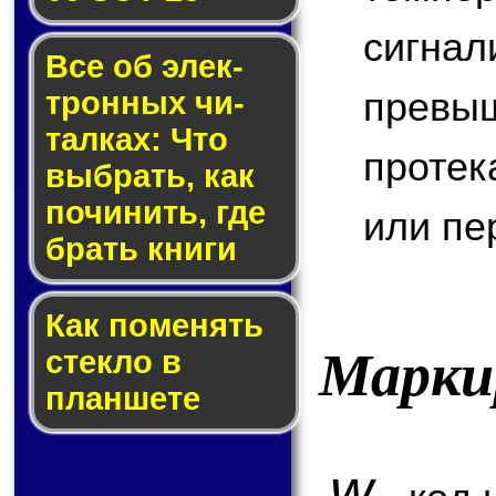
сигн
Все об элек­
превы
трон­ных чи­
тал­ках: Что
протек
выб­рать, как
по­чи­нить, где
или пе
брать кни­ги
Как по­ме­нять
Марки
стек­ло в
планшете
w