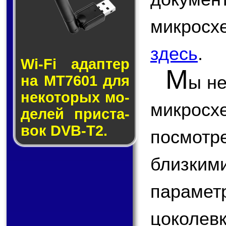
микрос
здесь
.
Wi-Fi адап­тер
М
ы не
на MT7601 для
не­ко­то­рых мо­
микрос
де­лей прис­та­
вок DVB-T2.
посмот
близк
парам
цоколевк