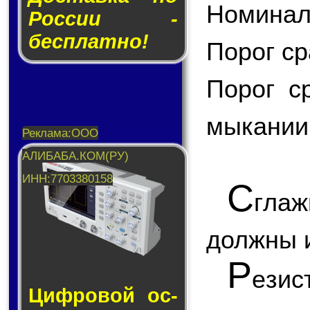
Номинал
России -
бесплатно!
Порог ср
Порог с
мы­ка­нии
С
глаж
должны и
Р
ези
Циф­ро­вой ос­