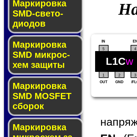
Маркировка
На
SMD-све­то­
дио­дов
IN
E
Мар­ки­ров­ка
5
4
SMD мик­рос­
L1C
w
хем защиты
1
2
3
OUT
GND
/F
Мар­ки­ров­ка
SMD MOSFET
сбо­рок
напряж
Мар­ки­ров­ка