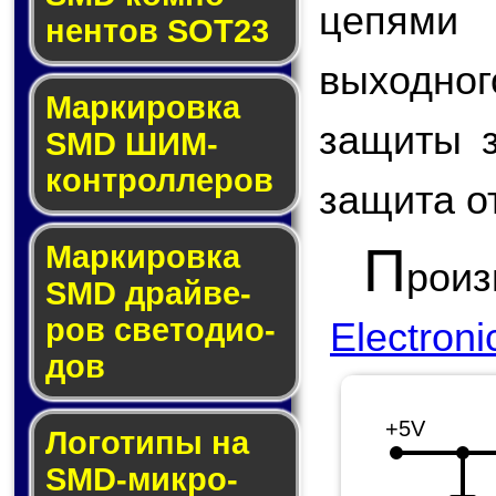
цепями
нен­тов SOT23
выходно
Маркировка
защиты з
SMD ШИМ-
кон­трол­ле­ров
защита о
П
Маркировка
рои
SMD драй­ве­
ров све­то­ди­о­
Electroni
дов
+5V
Логотипы на
SMD-мик­ро­