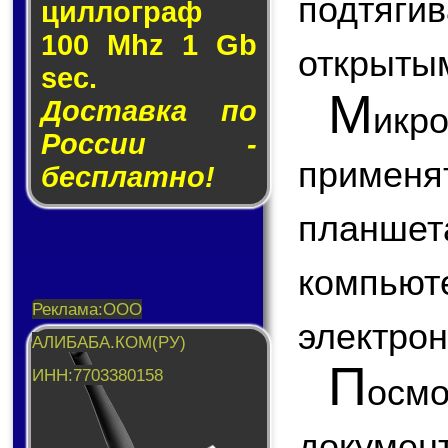
подтяги
цил­лог­раф
100 Mhz 1 Gb
открытым
sec.
М
Доставка по
икр
России -
примен
бесплатно!
планшета
компью
электрон
П
ос
докум