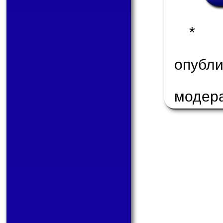
* 
опуб
модер