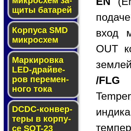
EN
(En
мик­ро­схем за­
щи­ты ба­та­рей
подаче
Корпуса SMD
вход 
мик­ро­схем
OUT ко
Маркировка
землей
LED-драй­ве­
/FLG
(
ров пе­ре­мен­
но­го то­ка
Tempe
DCDC-кон­вер­
индик
те­ры в кор­пу­
темп
се SOT-23