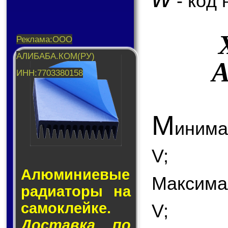
- код 
A
М
инима
V;
Алюминие­вые
Максима
ра­ди­а­то­ры на
са­мо­клей­ке.
V;
Доставка по