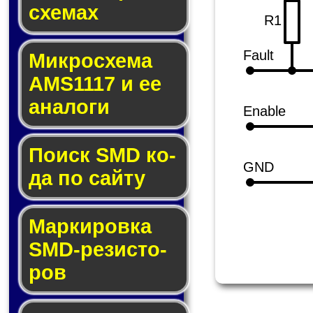
схе­мах
R1
Fault
Микросхема
AMS1117 и ее
ана­ло­ги
Enable
Поиск SMD ко­
GND
да по сай­ту
Маркировка
SMD-ре­зис­то­
ров