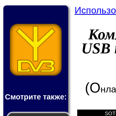
Использо
Ком
USB 
(О
нла
Смотрите также:
SOT-