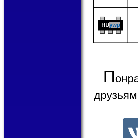
HU
ywp
П
онр
друзьям