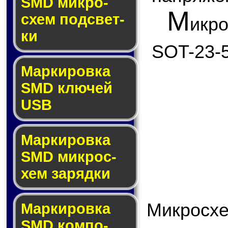
SMD мик­ро­
М
схем под­свет­
икр
ки
SOT-23-5
Маркировка
SMD клю­чей
USB
Маркировка
SMD мик­рос­
хем за­ряд­ки
Микросх
Маркировка
SMD ком­по­