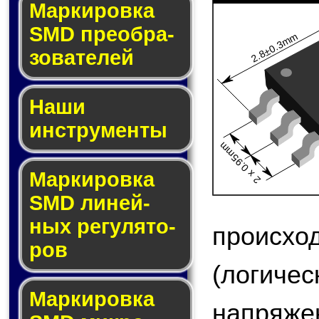
Мар­ки­ров­ка
SMD пре­об­ра­
2.8±0.3mm
зо­ва­те­лей
Наши
инструменты
2 x 0.95mm
Маркировка
SMD ли­ней­
ных ре­гу­ля­то­
происх
ров
(логи
Маркировка
напряжен