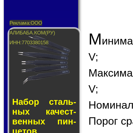
М
инима
V;
Максима
V;
Набор сталь­
Номиналь
ных ка­чест­
Порог ср
вен­ных пин­
це­тов.