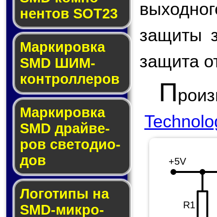
выходно
нен­тов SOT23
защиты з
Маркировка
защита о
SMD ШИМ-
кон­трол­ле­ров
П
роиз
Маркировка
Technolo
SMD драй­ве­
ров све­то­ди­о­
дов
+5V
Логотипы на
R1
SMD-мик­ро­