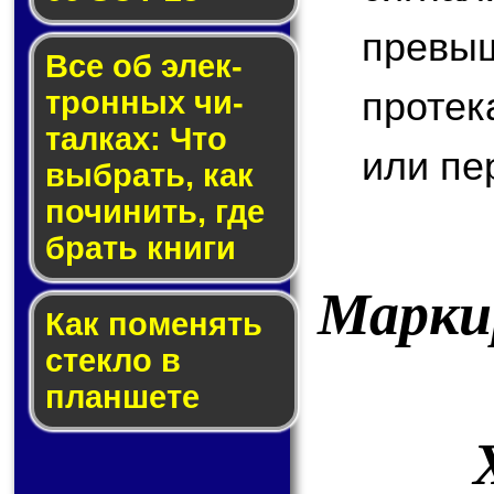
превы
Все об элек­
протек
трон­ных чи­
тал­ках: Что
или пе
выб­рать, как
по­чи­нить, где
брать кни­ги
Марки
Как по­ме­нять
стек­ло в
планшете