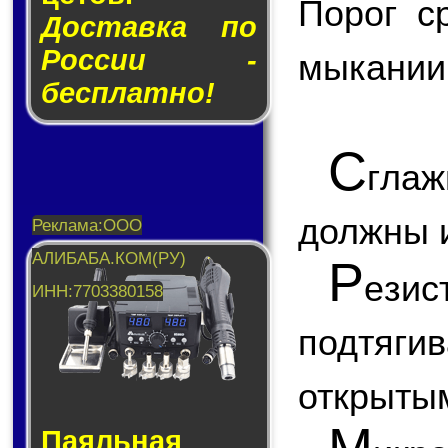
Порог с
Доставка по
России -
мы­ка­нии
бесплатно!
С
глаж
должны и
Р
ези
подтяги
открытым
М
Паяльная