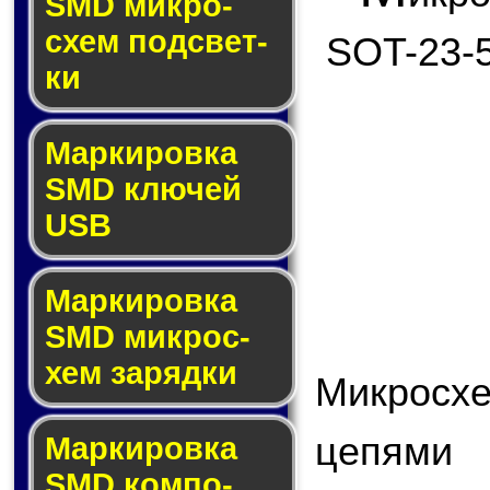
SMD мик­ро­
схем под­свет­
SOT-23-5
ки
Маркировка
SMD клю­чей
USB
Маркировка
SMD мик­рос­
хем за­ряд­ки
Микрос
цепями
Маркировка
SMD ком­по­