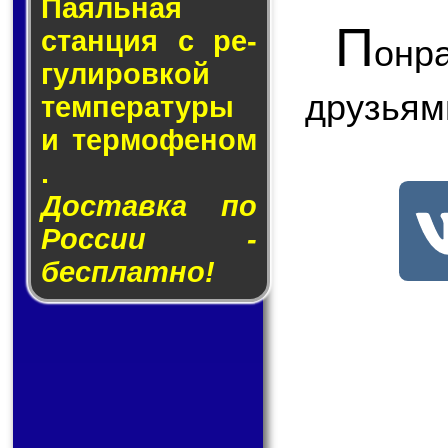
Паяльная
П
стан­ция с ре­
онр
гу­ли­ров­кой
друзьям
тем­пе­ра­ту­ры
и тер­мо­фе­ном
.
Доставка по
России -
бесплатно!