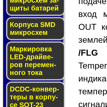
подаче
мик­ро­схем за­
щи­ты ба­та­рей
вход 
Корпуса SMD
OUT ко
мик­ро­схем
землей
Маркировка
/FLG
(
LED-драй­ве­
Tempe
ров пе­ре­мен­
но­го то­ка
индик
DCDC-кон­вер­
темп
те­ры в кор­пу­
сигн
се SOT-23