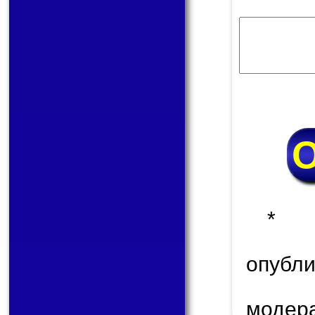
* 
опуб
модер