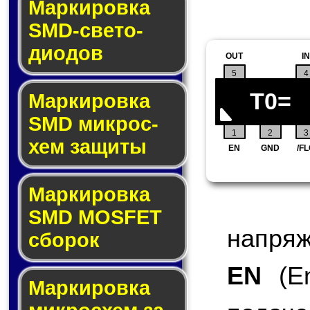
Маркировка
SMD-све­то­
дио­дов
OUT
IN
5
4
T0=
Мар­ки­ров­ка
SMD мик­рос­
1
2
3
хем защиты
EN
GND
/F
Мар­ки­ров­ка
SMD MOSFET
напряж
сбо­рок
EN
(En
Мар­ки­ров­ка