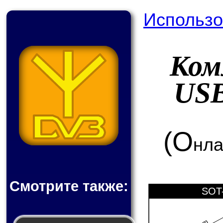
Использо
Ком
USB
(О
нла
Смотрите также:
SOT-