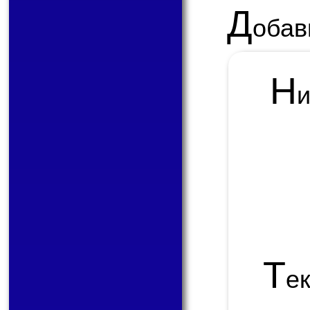
Д
обав
Н
Т
е