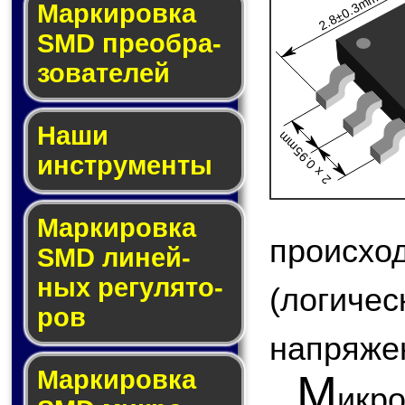
2.8±0.3mm
Мар­ки­ров­ка
SMD пре­об­ра­
зо­ва­те­лей
Наши
2 x 0.95mm
инструменты
Маркировка
происх
SMD ли­ней­
ных ре­гу­ля­то­
(логи
ров
напряжен
Маркировка
М
икр