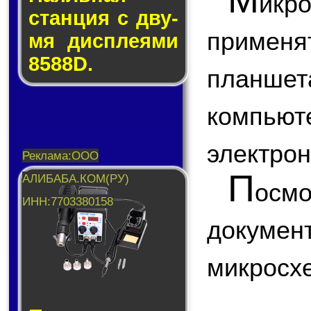
ик
стан­ция с дву­
примен
мя дис­пле­я­ми
8588D.
планшета
компью
электрон
П
ос
докум
микросх