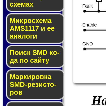
схе­мах
Fault
Микросхема
Enable
AMS1117 и ее
ана­ло­ги
GND
Поиск SMD ко­
да по сай­ту
Маркировка
SMD-ре­зис­то­
ров
На