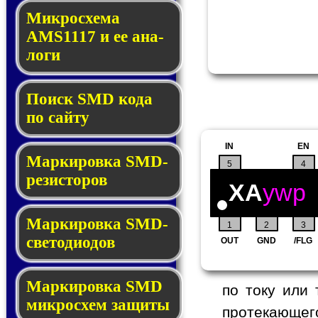
Микросхема
AMS1117 и ее ана­
ло­ги
Поиск SMD ко­да
по сай­ту
IN
EN
Маркировка SMD-
5
4
ре­зис­то­ров
XA
ywp
Маркировка SMD-
1
2
3
све­то­дио­дов
OUT
GND
/FLG
Мар­ки­ров­ка SMD
по току или
мик­рос­хем защиты
протекающего