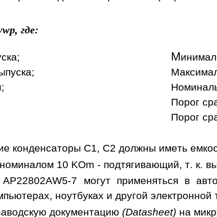
wp, где:
М
уска;
инимал
ыпуска;
Максимал
;
Номиналь
Порог ср
Порог сра
е конденсаторы C1, C2 должны иметь емкост
номиналом 10 KOm - подтягивающий, т. к. в
 AP22802AW5-7 могут применяться в авто
мпьютерах, ноутбуках и другой электронной 
заводскую документацию
(Datasheet)
на мик