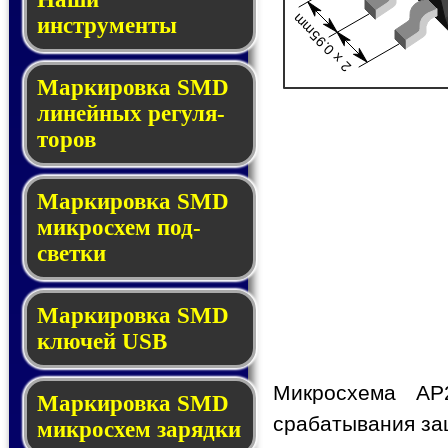
2 x 0.95mm
инструменты
Маркировка SMD
ли­ней­ных ре­гу­ля­
то­ров
Маркировка SMD
мик­ро­схем под­
свет­ки
Маркировка SMD
клю­чей USB
Микросхема AP
Маркировка SMD
срабатывания защ
мик­рос­хем за­ряд­ки