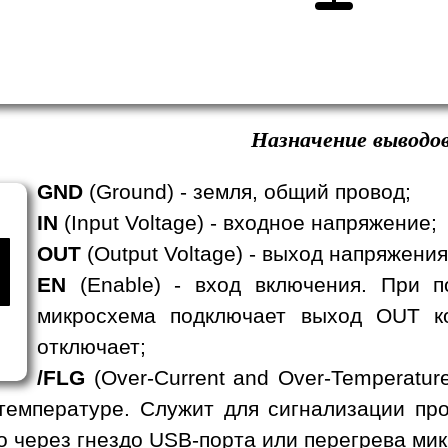
Назначение выводов
GND
(Ground) - земля, общий провод;
IN
(Input Voltage) - входное напряжение;
OUT
(Output Voltage) - выход напряжени
EN
(Enable) - вход включения. При п
микросхема подключает выход OUT ко
отключает;
/FLG
(Over-Current and Over-Temperature
 температуре. Служит для сигнализации пр
 через гнездо USB-порта или перегрева ми