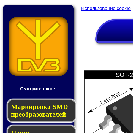
Использование cookie
SOT-2
Смотрите также:
2.8±0.3mm
Мар­ки­ров­ка SMD
пре­об­ра­зо­ва­те­лей
Наши