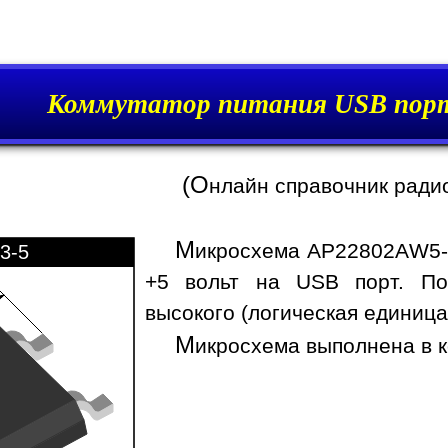
Коммутатор питания USB пор
(О
нлайн справочник ради
М
икросхема AP22802AW5-7
3-5
+5 вольт на USB порт. По
высокого (логическая единица
М
икросхема выполнена в к