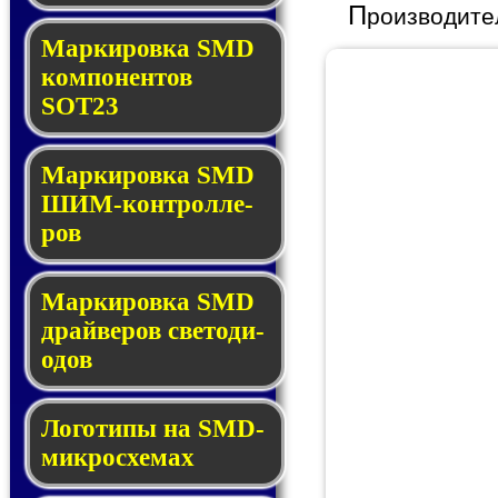
П
роизводите
Маркировка SMD
ком­по­нен­тов
SOT23
Маркировка SMD
ШИМ-кон­трол­ле­
ров
Маркировка SMD
драй­ве­ров све­то­ди­
о­дов
Логотипы на SMD-
мик­ро­схе­мах