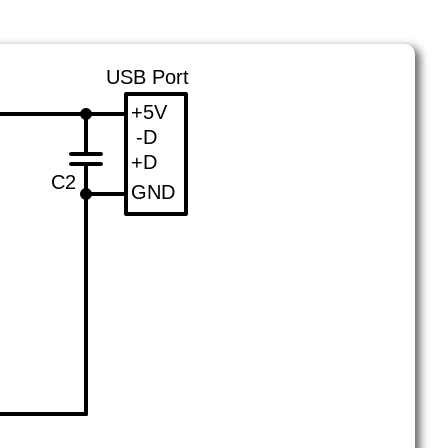
USB Port
+5V
-D
+D
C2
GND