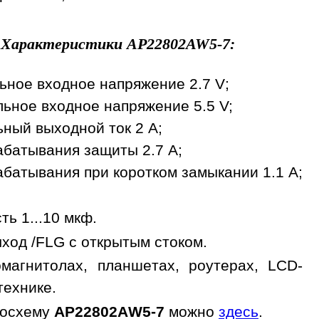
Характеристики
AP22802AW5-7
:
ьное входное напряжение 2.7 V;
ьное входное напряжение 5.5 V;
ный выходной ток 2 A;
абатывания защиты 2.7 A;
батывания при коротком за­мы­ка­нии 1.1 A;
ь 1...10 мкф.
ыход /FLG с открытым стоком.
магнитолах, планшетах, роутерах, LCD-
технике.
росхему
AP22802AW5-7
можно
здесь
.