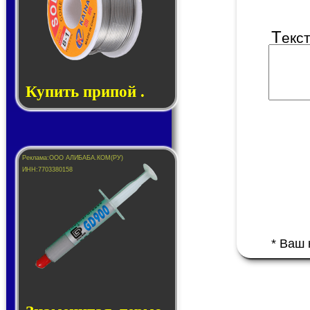
Т
екс
Купить припой .
* Ваш