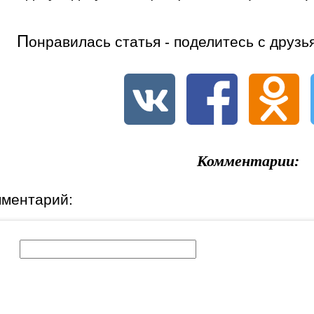
П
онравилась статья - поделитесь с друзь
Комментарии:
мментарий:
к: