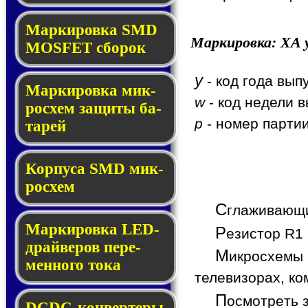
Мар­ки­ров­ка SMD
Маркировка:
XA
y
MOSFET сбо­рок
y
- код года вып
Мар­ки­ров­ка мик­
w
- код недели в
ро­схем за­щи­ты ба­
p
- номер партии
та­рей
Корпуса SMD мик­
ро­схем
С
глаживающи
Маркировка LED-
Р
езистор R1 
драй­ве­ров пе­ре­
М
икросхемы
мен­но­го то­ка
телевизорах, ко
П
осмотреть 
DCDC-кон­вер­те­ры