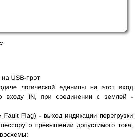
:
я на USB-прот;
одаче логической единицы на этот вход
 входу IN, при соединении с землей -
 Fault Flag) - выход индикации перегрузки
оцессору о превышении допустимого тока,
кросхемы;