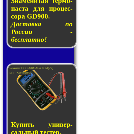
Знаменитая тер­мо­
пас­та для про­цес­
со­ра GD900.
Доставка по
России -
бесплатно!
Купить уни­вер­
саль­ный тес­тер.