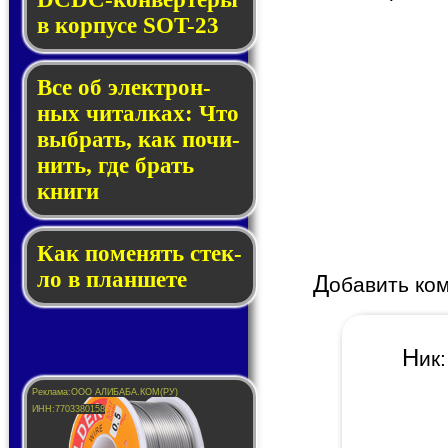
в кор­пу­се SOT-23
Все об элек­трон­
ных чи­тал­ках: Что
выб­рать, как по­чи­
нить, где брать
кни­ги
Как по­ме­нять стек­
ло в планшете
Д
обавить ко
Н
и