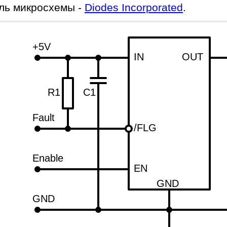
ль микросхемы -
Diodes Incorporated
.
+5V
IN
OUT
R1
C1
Fault
/FLG
Enable
EN
GND
GND