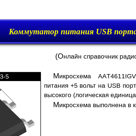
Коммутатор питания USB порта
(О
нлайн справочник ради
М
икросхема AAT4611IGV
3-5
питания +5 вольт на USB пор
высокого (логическая единица
М
икросхема выполнена в к