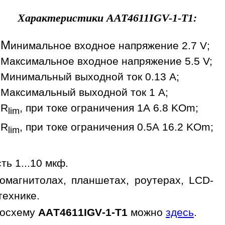
Характеристики
AAT4611IGV-1-T1
:
М
инимальное входное напряжение 2.7 V;
Максимальное входное напряжение 5.5 V;
Минимальный выходной ток 0.13 A;
Максимальный выходной ток 1 A;
R
, при токе ограничения 1А 6.8 KOm;
lim
R
, при токе ограничения 0.5А 16.2 KOm;
lim
ь 1...10 мкф.
омагнитолах, планшетах, роутерах, LCD-
технике.
росхему
AAT4611IGV-1-T1
можно
здесь
.