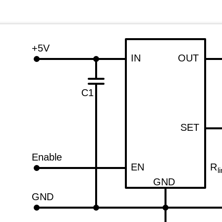
+5V
IN
OUT
C1
SET
Enable
EN
R
l
GND
GND