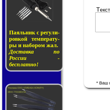
Т
екс
Паяльник с ре­гу­ли­
ров­кой тем­пе­ра­ту­
ры и на­бо­ром жал.
Доставка по
России -
бесплатно!
* Ваш