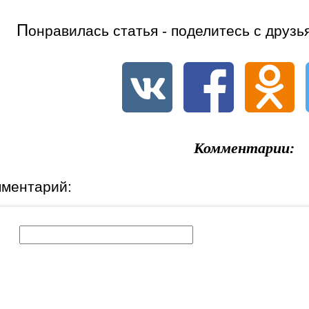
П
онравилась статья - поделитесь с друзь
Комментарии:
мментарий:
к: