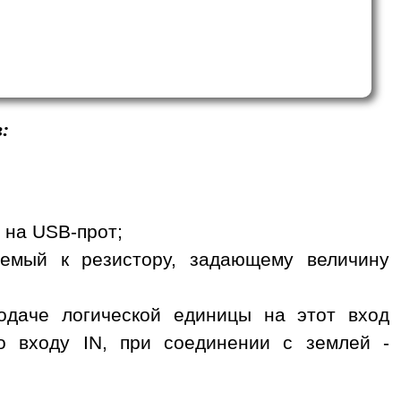
:
я на USB-прот;
чаемый к резистору, задающему величину
одаче логической единицы на этот вход
 входу IN, при соединении с землей -