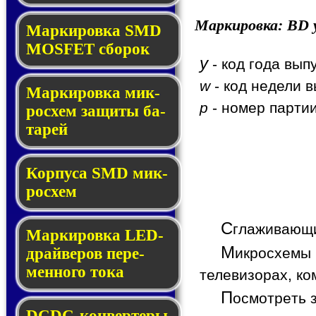
Маркировка:
BD
y
Мар­ки­ров­ка SMD
MOSFET сбо­рок
y
- код года вып
w
- код недели в
Мар­ки­ров­ка мик­
p
- номер партии
ро­схем за­щи­ты ба­
та­рей
Корпуса SMD мик­
ро­схем
С
глаживающи
Маркировка LED-
М
икросхемы 
драй­ве­ров пе­ре­
мен­но­го то­ка
телевизорах, ко
П
осмотреть 
DCDC-кон­вер­те­ры