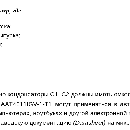
wp, где:
уска;
ыпуска;
;
е конденсаторы C1, C2 должны иметь емкост
AAT4611IGV-1-T1 могут применяться в авт
мпьютерах, ноутбуках и другой электронной 
заводскую документацию
(Datasheet)
на мик