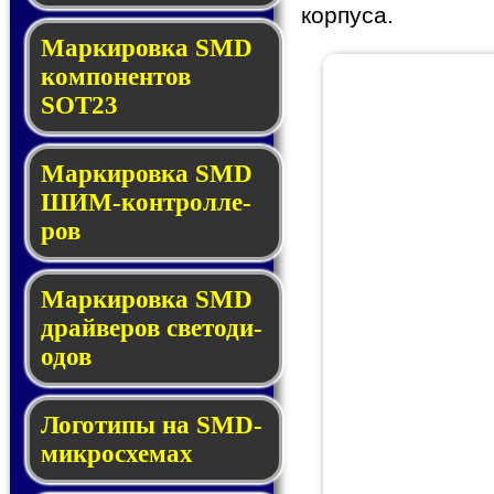
корпуса.
Маркировка SMD
ком­по­нен­тов
SOT23
Маркировка SMD
ШИМ-кон­трол­ле­
ров
Маркировка SMD
драй­ве­ров све­то­ди­
о­дов
Логотипы на SMD-
мик­ро­схе­мах