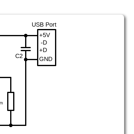
USB Port
+5V
-D
+D
C2
GND
im