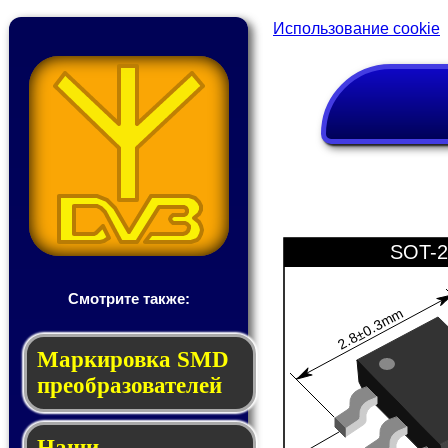
Использование cookie
SOT-2
Смотрите также:
2.8±0.3mm
Мар­ки­ров­ка SMD
пре­об­ра­зо­ва­те­лей
Наши