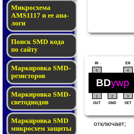
Микросхема
AMS1117 и ее ана­
ло­ги
Поиск SMD ко­да
по сай­ту
IN
EN
Маркировка SMD-
5
4
ре­зис­то­ров
BD
ywp
Маркировка SMD-
1
2
3
све­то­дио­дов
OUT
GND
SET
Мар­ки­ров­ка SMD
отключает;
мик­рос­хем защиты