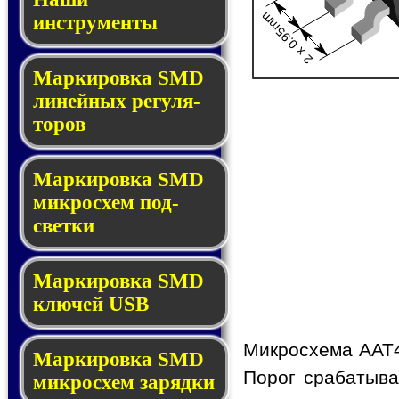
2 x 0.95mm
инструменты
Маркировка SMD
ли­ней­ных ре­гу­ля­
то­ров
Маркировка SMD
мик­ро­схем под­
свет­ки
Маркировка SMD
клю­чей USB
Микросхема AAT4
Маркировка SMD
Порог срабатыва
мик­рос­хем за­ряд­ки