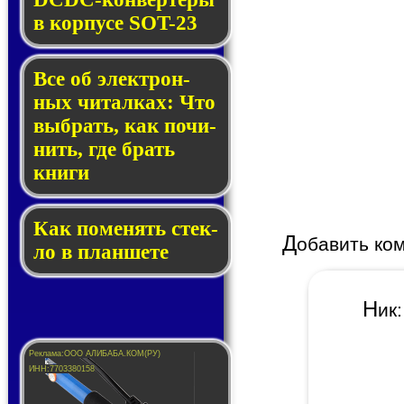
в кор­пу­се SOT-23
Все об элек­трон­
ных чи­тал­ках: Что
выб­рать, как по­чи­
нить, где брать
кни­ги
Как по­ме­нять стек­
Д
обавить ко
ло в планшете
Н
и