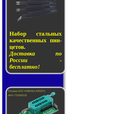
Набор сталь­ных
ка­чест­вен­ных пин­
це­тов.
Доставка по
России -
бесплатно!