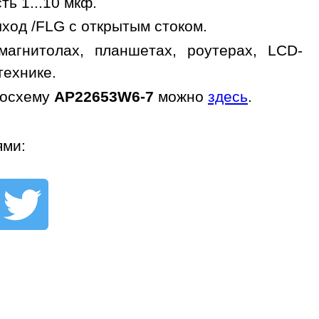
ь 1...10 мкф.
ыход /FLG с открытым стоком.
агнитолах, планшетах, роутерах, LCD-
технике.
росхему
AP22653W6-7
можно
здесь
.
ями: