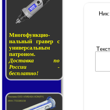
Н
и
Много­функ­цио­
наль­ный гра­вер с
уни­вер­саль­ным
Т
екс
пат­ро­ном.
Доставка по
России -
бесплатно!