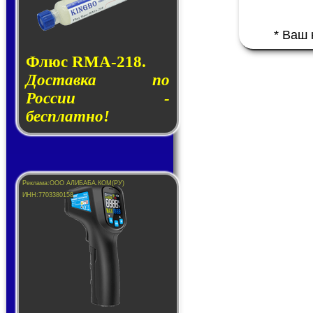
* Ваш
Флюс RMA-218.
Доставка по
России -
бесплатно!