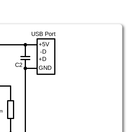
USB Port
+5V
-D
+D
C2
GND
im