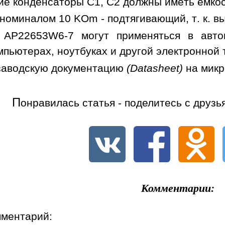
е конденсаторы C1, C2 должны иметь емкост
номиналом 10 KOm - подтягивающий, т. к. в
 AP22653W6-7 могут применяться в автом
мпьютерах, ноутбуках и другой электронной 
заводскую документацию
(Datasheet)
на мик
П
онравилась статья - поделитесь с друзь
Комментарии:
мментарий: