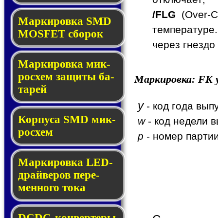
/FLG
(Over-C
Мар­ки­ров­ка SMD
температуре.
MOSFET сбо­рок
через гнездо
Мар­ки­ров­ка мик­
ро­схем за­щи­ты ба­
Маркировка:
FK
y
та­рей
y
- код года вып
Корпуса SMD мик­
w
- код недели в
ро­схем
p
- номер партии
Маркировка LED-
драй­ве­ров пе­ре­
мен­но­го то­ка
DCDC-кон­вер­те­ры