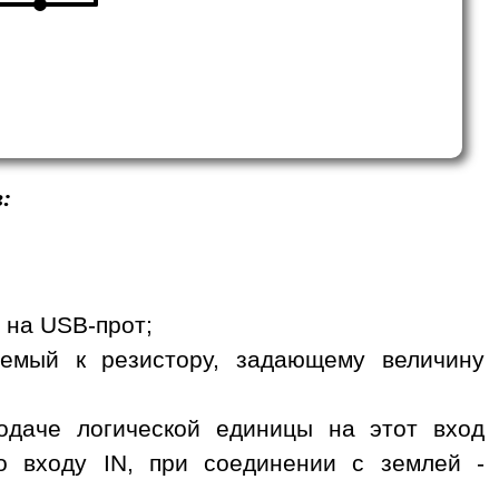
:
я на USB-прот;
чаемый к резистору, задающему величину
одаче логической единицы на этот вход
 входу IN, при соединении с землей -