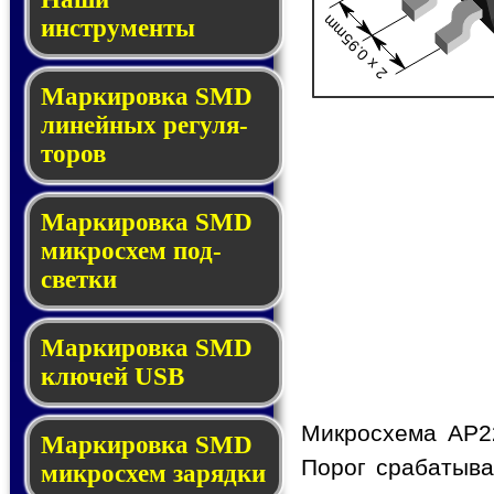
2 x 0.95mm
инструменты
Маркировка SMD
ли­ней­ных ре­гу­ля­
то­ров
Маркировка SMD
мик­ро­схем под­
свет­ки
Маркировка SMD
клю­чей USB
Микросхема AP2
Маркировка SMD
Порог срабатыва
мик­рос­хем за­ряд­ки