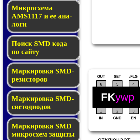
Микросхема
AMS1117 и ее ана­
ло­ги
Поиск SMD ко­да
по сай­ту
Маркировка SMD-
OUT
SET
/FLG
ре­зис­то­ров
6
5
4
FK
ywp
Маркировка SMD-
све­то­дио­дов
1
2
3
IN
GND
EN
Мар­ки­ров­ка SMD
мик­рос­хем защиты
отключает;