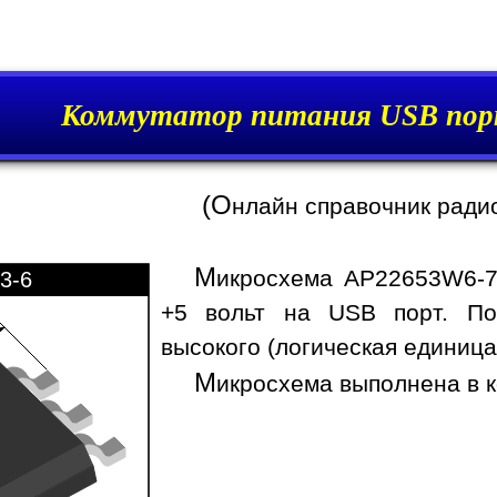
Коммутатор питания USB пор
(О
нлайн справочник ради
М
икросхема AP22653W6-7
3-6
+5 вольт на USB порт. По
высокого (логическая единица
М
икросхема выполнена в к