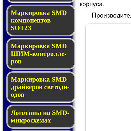
корпуса.
Маркировка SMD
П
роизводите
ком­по­нен­тов
SOT23
Маркировка SMD
ШИМ-кон­трол­ле­
ров
Маркировка SMD
драй­ве­ров све­то­ди­
о­дов
Логотипы на SMD-
мик­ро­схе­мах