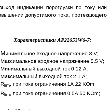
- выход индикации перегрузки по току или
евышении допустимого тока, протекающего
Характеристики
AP22653W6-7
:
М
инимальное входное напряжение 3 V;
Максимальное входное напряжение 5.5 V;
Минимальный выходной ток 0.12 A;
Максимальный выходной ток 2.1 A;
R
, при токе ограничения 1А 22 KOm;
lim
R
, при токе ограничения 0.5А 50 KOm;
lim