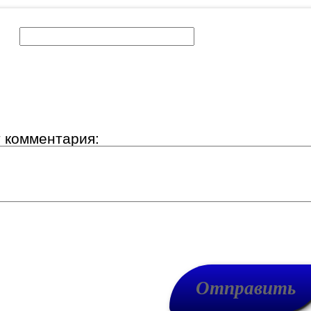
к:
т комментария: