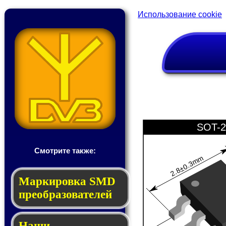
Использование cookie
SOT-2
Смотрите также:
2.8±0.3mm
Мар­ки­ров­ка SMD
пре­об­ра­зо­ва­те­лей
Наши