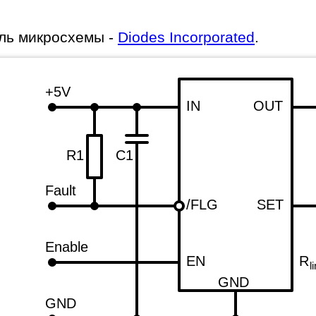
ль микросхемы -
Diodes Incorporated
.
+5V
IN
OUT
R1
C1
Fault
/FLG
SET
Enable
EN
R
l
GND
GND