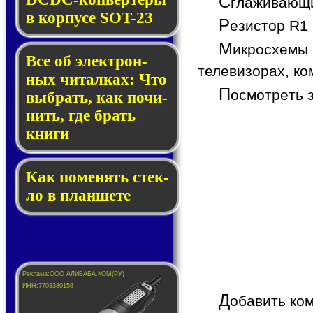
С
глаживающи
в кор­пу­се SOT-23
Р
езистор R1 
М
икросхемы
Все об элек­трон­
телевизорах, ко
ных чи­тал­ках: Что
П
осмотреть 
выб­рать, как по­чи­
нить, где брать
кни­ги
Как по­ме­нять стек­
ло в планшете
Д
обавить ко