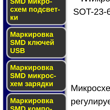
SMD мик­ро­
схем под­свет­
SOT-23-6
ки
Маркировка
SMD клю­чей
USB
Маркировка
SMD мик­рос­
хем за­ряд­ки
Микросх
регули
Маркировка
SMD ком­по­