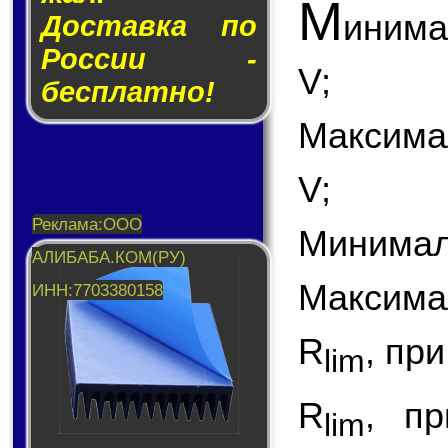
М
инима
Доставка по
России -
V;
бесплатно!
Максима
V;
Минималь
Максимал
R
, пр
lim
R
, пр
lim