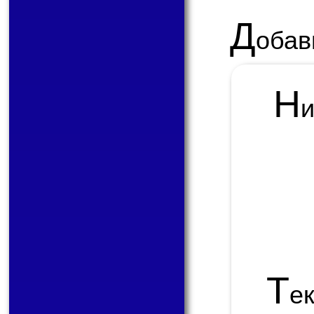
Д
обав
Н
Т
е