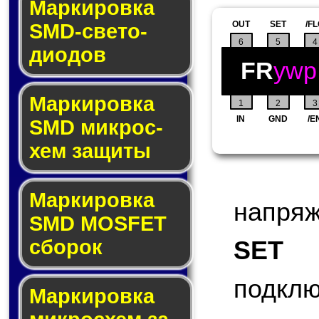
Маркировка
OUT
SET
/F
SMD-све­то­
6
5
4
дио­дов
FR
ywp
Мар­ки­ров­ка
1
2
3
IN
GND
/E
SMD мик­рос­
хем защиты
Мар­ки­ров­ка
напряж
SMD MOSFET
сбо­рок
SET
(S
подк
Мар­ки­ров­ка