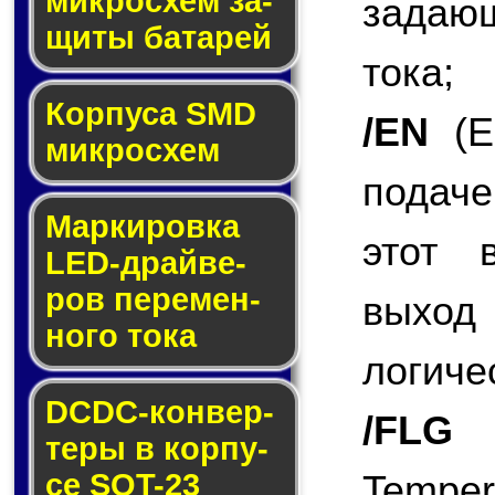
мик­ро­схем за­
задаю
щи­ты ба­та­рей
тока;
Корпуса SMD
/EN
(En
мик­ро­схем
подаче
Маркировка
этот 
LED-драй­ве­
ров пе­ре­мен­
выход 
но­го то­ка
логиче
DCDC-кон­вер­
/FLG
(
те­ры в кор­пу­
се SOT-23
Tempe