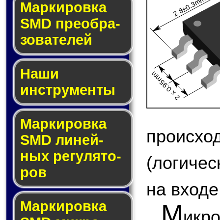
2.8±0.3mm
Мар­ки­ров­ка
SMD пре­об­ра­
зо­ва­те­лей
Наши
2 x 0.95mm
инструменты
Маркировка
происх
SMD ли­ней­
ных ре­гу­ля­то­
(логиче
ров
на входе
Маркировка
М
икр