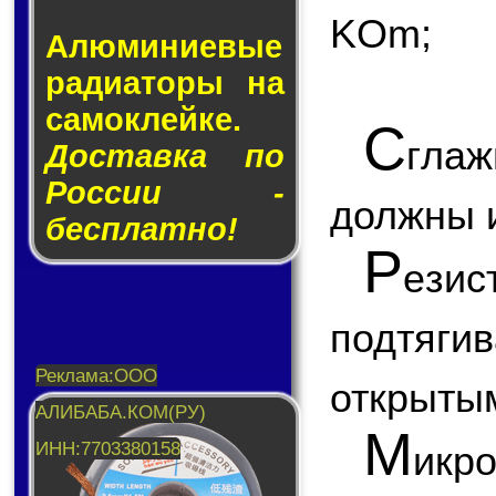
KOm;
Алюминие­вые
ра­ди­а­то­ры на
са­мо­клей­ке.
С
глаж
Доставка по
России -
должны и
бесплатно!
Р
ези
подтяги
открытым
М
икр