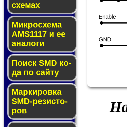
схе­мах
Enable
Микросхема
AMS1117 и ее
GND
ана­ло­ги
Поиск SMD ко­
да по сай­ту
Маркировка
SMD-ре­зис­то­
На
ров