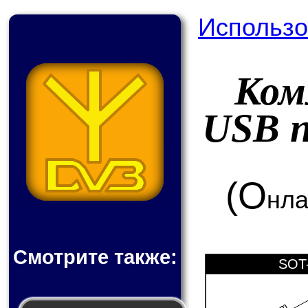
Использо
Ком
USB 
(О
нла
Смотрите также:
SOT-