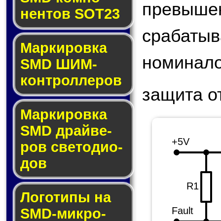
превыше
нен­тов SOT23
срабаты
Маркировка
номинал
SMD ШИМ-
кон­трол­ле­ров
защита о
Маркировка
SMD драй­ве­
+5V
ров све­то­ди­о­
дов
R1
Логотипы на
Fault
SMD-мик­ро­