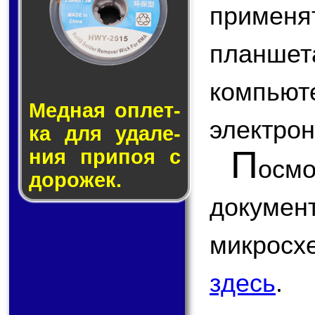
примен
планшета
компью
Медная оп­лет­
электрон
ка для уда­ле­
П
ния при­поя с
ос
до­ро­жек.
докум
микро
здесь
.