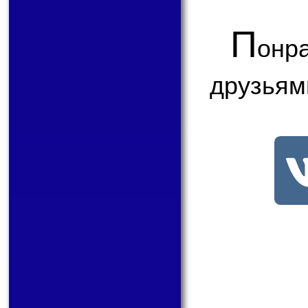
П
онр
друзьям