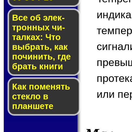
индик
Все об элек­
трон­ных чи­
темп
тал­ках: Что
сигн
выб­рать, как
по­чи­нить, где
превы
брать кни­ги
протек
Как по­ме­нять
или пе
стек­ло в
планшете