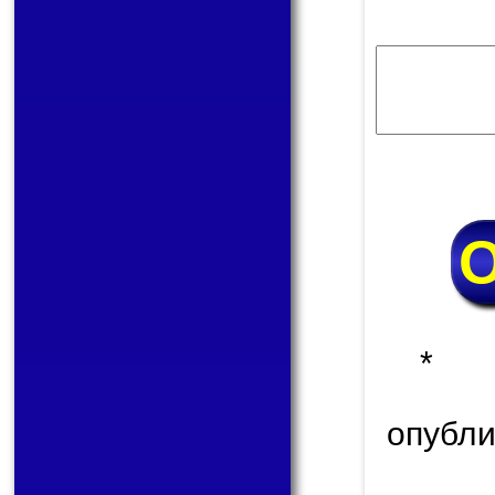
* 
опуб