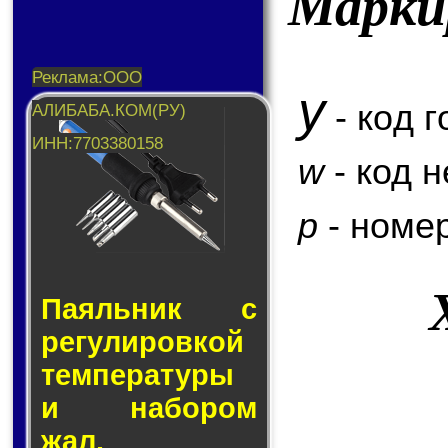
Марки
y
- код г
w
- код 
p
- номер
Паяльник с
ре­гу­ли­ров­кой
тем­пе­ра­ту­ры
и на­бо­ром
жал.