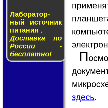
примен
Лаборатор­
планшета
ный ис­точ­ник
пи­та­ния .
компью
Доставка по
электрон
России -
П
бесплатно!
ос
докум
микро
здесь
.