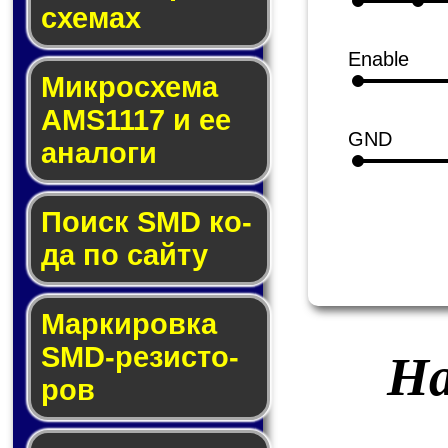
схе­мах
Enable
Микросхема
AMS1117 и ее
GND
ана­ло­ги
Поиск SMD ко­
да по сай­ту
Маркировка
SMD-ре­зис­то­
На
ров