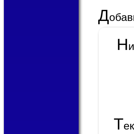
Д
обав
Н
Т
е