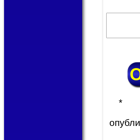
* 
опуб