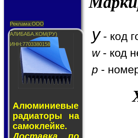
Марки
y
- код г
w
- код 
p
- номер
Алюминие­вые
ра­ди­а­то­ры на
са­мо­клей­ке.
Доставка по