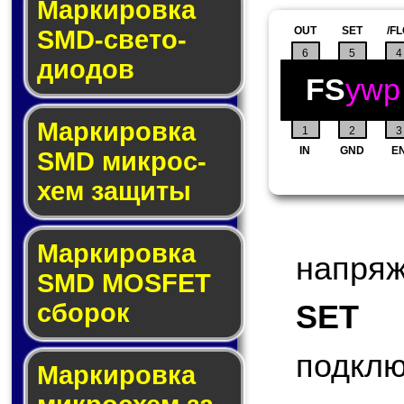
Маркировка
OUT
SET
/F
SMD-све­то­
6
5
4
дио­дов
FS
ywp
Мар­ки­ров­ка
1
2
3
IN
GND
E
SMD мик­рос­
хем защиты
Мар­ки­ров­ка
напряж
SMD MOSFET
сбо­рок
SET
(S
подк
Мар­ки­ров­ка