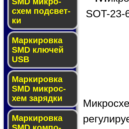
SMD мик­ро­
схем под­свет­
SOT-23-6
ки
Маркировка
SMD клю­чей
USB
Маркировка
SMD мик­рос­
хем за­ряд­ки
Микросх
регули
Маркировка
SMD ком­по­