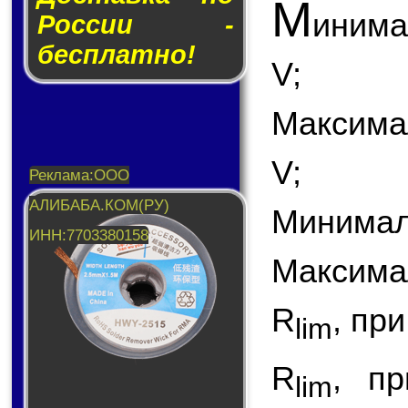
М
инима
России -
бесплатно!
V;
Максима
V;
Минималь
Максимал
R
, пр
lim
R
, пр
lim