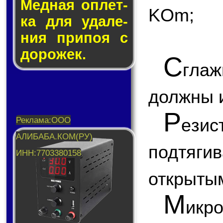
Медная оп­лет­
KOm;
ка для уда­ле­
ния при­поя с
до­ро­жек.
С
глаж
должны и
Р
ези
подтяги
открытым
М
икр