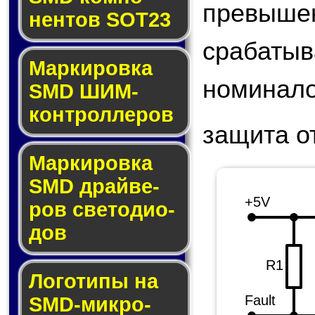
превыше
нен­тов SOT23
срабаты
Маркировка
номинал
SMD ШИМ-
кон­трол­ле­ров
защита о
Маркировка
SMD драй­ве­
+5V
ров све­то­ди­о­
дов
R1
Логотипы на
Fault
SMD-мик­ро­