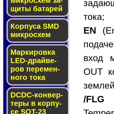
мик­ро­схем за­
задаю
щи­ты ба­та­рей
тока;
Корпуса SMD
EN
(En
мик­ро­схем
подаче
Маркировка
вход 
LED-драй­ве­
ров пе­ре­мен­
OUT ко
но­го то­ка
землей
DCDC-кон­вер­
/FLG
(
те­ры в кор­пу­
се SOT-23
Tempe