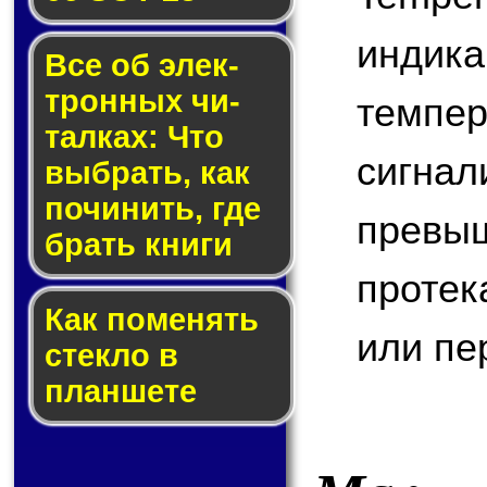
индик
Все об элек­
трон­ных чи­
темп
тал­ках: Что
сигн
выб­рать, как
по­чи­нить, где
превы
брать кни­ги
протек
Как по­ме­нять
или пе
стек­ло в
планшете