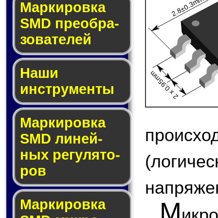
2.8±0.3mm
Мар­ки­ров­ка
SMD пре­об­ра­
зо­ва­те­лей
Наши
2 x 0.95mm
инструменты
Маркировка
происх
SMD ли­ней­
ных ре­гу­ля­то­
(логи
ров
напряжен
Маркировка
М
икр