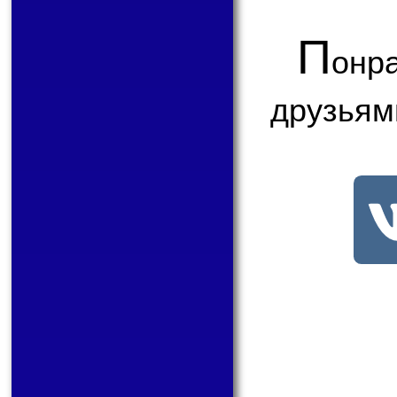
П
онр
друзьям