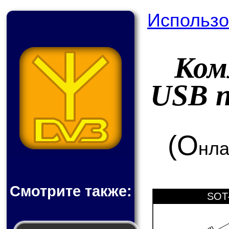
Использо
Ком
USB 
(О
нла
Смотрите также:
SOT-