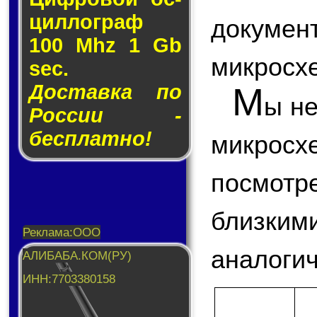
цил­лог­раф
докум
100 Mhz 1 Gb
микросх
sec.
Доставка по
М
ы не
России -
бесплатно!
микрос
посмот
близким
аналогич