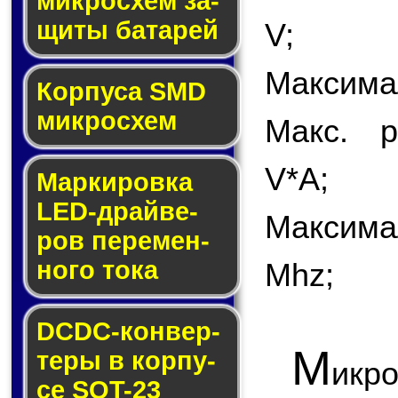
мик­ро­схем за­
щи­ты ба­та­рей
V;
Максимал
Корпуса SMD
мик­ро­схем
Макс. р
V*A;
Маркировка
LED-драй­ве­
Максима
ров пе­ре­мен­
но­го то­ка
Mhz;
DCDC-кон­вер­
М
те­ры в кор­пу­
икр
се SOT-23