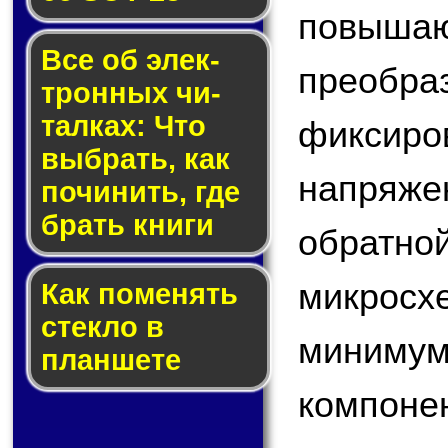
повы
Все об элек­
преобр
трон­ных чи­
тал­ках: Что
фикс
выб­рать, как
напряжен
по­чи­нить, где
брать кни­ги
обратн
микросх
Как по­ме­нять
стек­ло в
минимум
планшете
компо