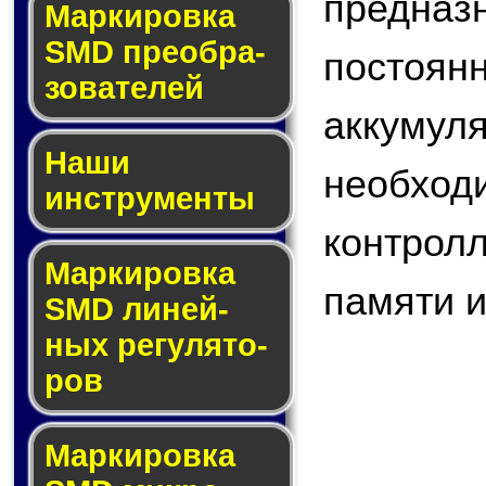
предназ
Мар­ки­ров­ка
SMD пре­об­ра­
постоян
зо­ва­те­лей
аккуму
Наши
необход
инструменты
контрол
Маркировка
памяти и 
SMD ли­ней­
ных ре­гу­ля­то­
ров
Маркировка