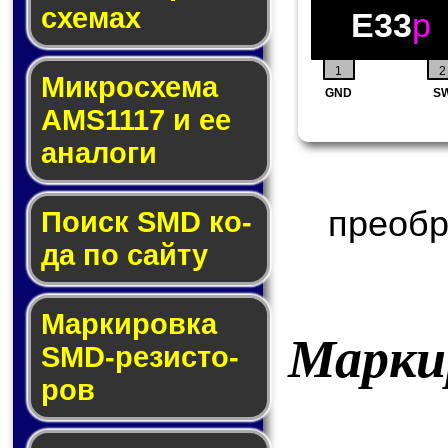
схе­мах
E33
p
1
2
Микросхема
GND
S
AMS1117 и ее
ана­ло­ги
преобр
Поиск SMD ко­
да по сай­ту
Маркировка
Марки
SMD-ре­зис­то­
ров