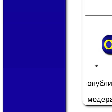
* 
опуб
модер