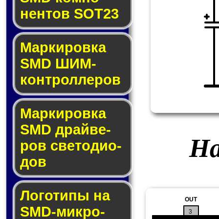
нен­тов SOT23
Маркировка
SMD ШИМ-
кон­трол­ле­ров
Маркировка
SMD драй­ве­
На
ров све­то­ди­о­
дов
Логотипы на
OUT
SMD-мик­ро­
3