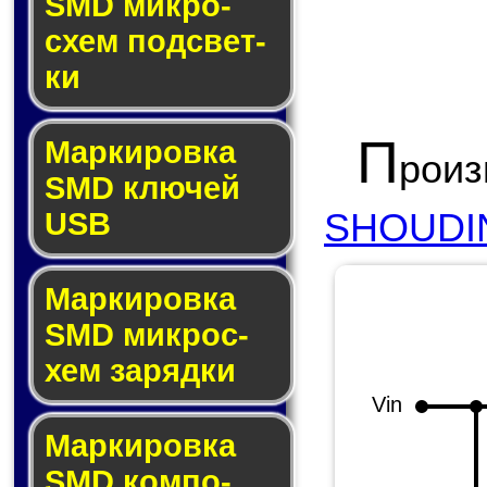
SMD мик­ро­
схем под­свет­
ки
П
Маркировка
рои
SMD клю­чей
SHOUDIN
USB
Маркировка
SMD мик­рос­
хем за­ряд­ки
Vin
Маркировка
SMD ком­по­