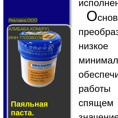
исполнен
О
сн
преобраз
низкое
миним
обеспе
работы 
спящем
Паяльная
паста.
значен