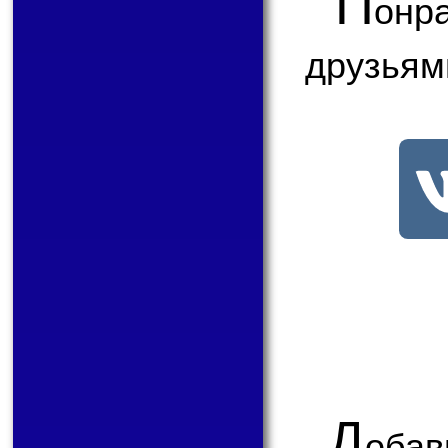
П
онр
друзьям
Д
обав