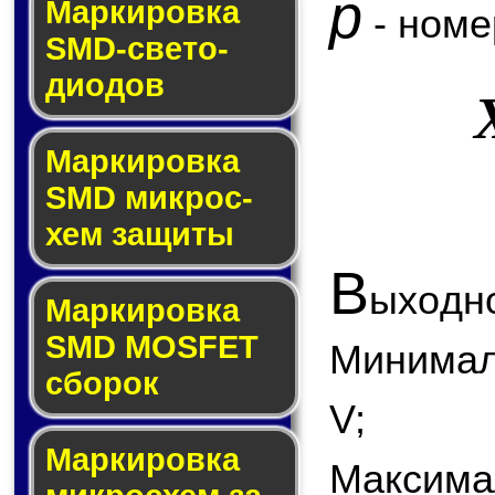
p
Маркировка
- номе
SMD-све­то­
дио­дов
Мар­ки­ров­ка
SMD мик­рос­
хем защиты
В
ыходно
Мар­ки­ров­ка
SMD MOSFET
Минимал
сбо­рок
V;
Мар­ки­ров­ка
Максима