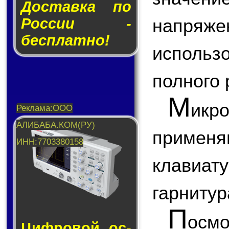
Доставка по
России -
напря
бесплатно!
использ
полного 
М
икр
приме
клавиа
гарнитура
П
ос
Циф­ро­вой ос­