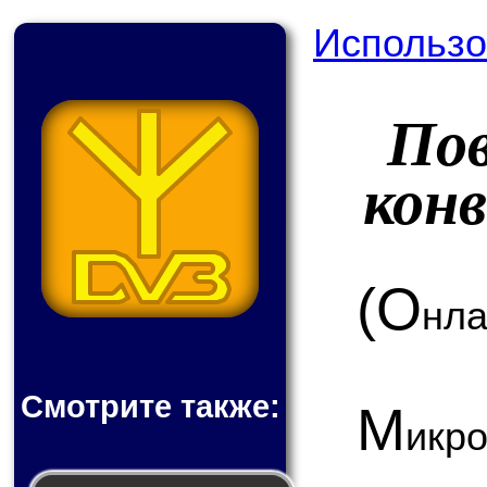
Использо
По
кон
(О
нла
Смотрите также:
М
ик