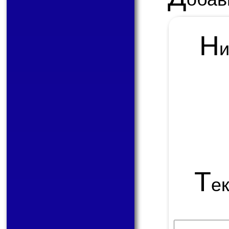
Н
Т
е