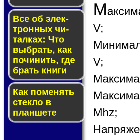
М
аксим
Все об элек­
V;
трон­ных чи­
тал­ках: Что
Минимал
выб­рать, как
по­чи­нить, где
V;
брать кни­ги
Максимал
Как по­ме­нять
Максима
стек­ло в
Mhz;
планшете
Напряже