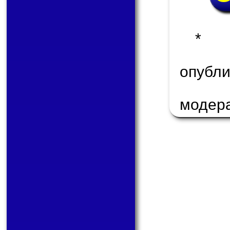
* 
опуб
модер