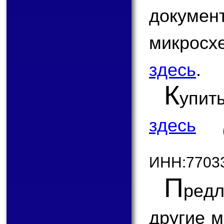
докум
микрос
здесь
.
К
упит
здесь
ИНН:7703
П
ред
другие 