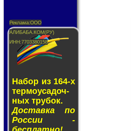
Набор из 164-х
тер­мо­у­са­доч­
ных тру­бок.
Доставка по
России -
бесплатно!