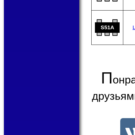
S51A
П
онр
друзьям