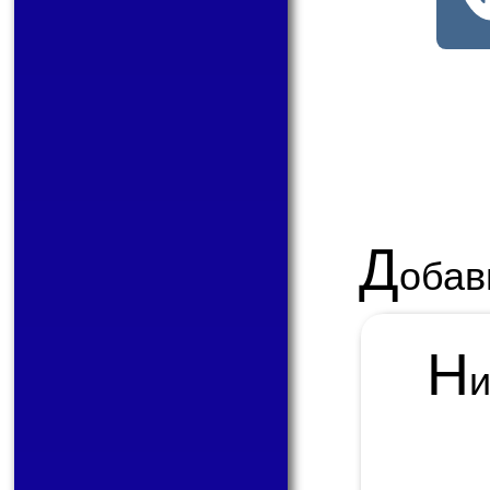
Д
обав
Н