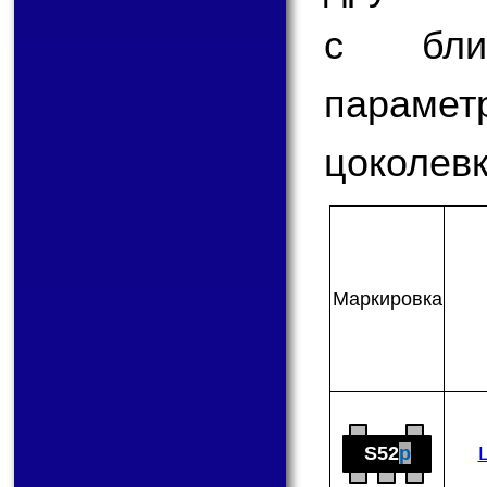
с бли
парам
цоколевк
Мар­ки­ров­ка
S52
p