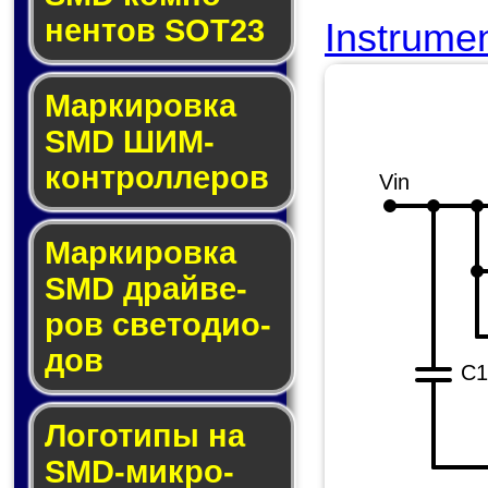
нен­тов SOT23
Instrume
Маркировка
SMD ШИМ-
кон­трол­ле­ров
Vin
Маркировка
SMD драй­ве­
ров све­то­ди­о­
дов
C1
Логотипы на
SMD-мик­ро­