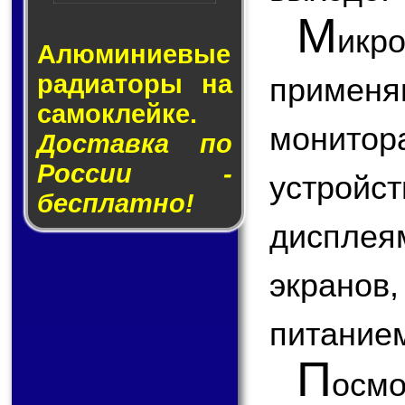
М
икр
Алюминие­вые
ра­ди­а­то­ры на
применя
са­мо­клей­ке.
монитор
Доставка по
России -
устройст
бесплатно!
диспле
экранов
питание
П
ос