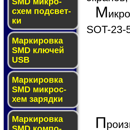
SMD мик­ро­
М
схем под­свет­
икр
ки
SOT-23-5
Маркировка
SMD клю­чей
USB
Маркировка
SMD мик­рос­
хем за­ряд­ки
П
Маркировка
рои
SMD ком­по­