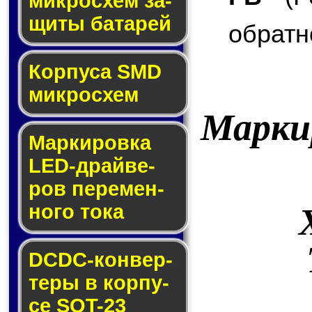
мик­ро­схем за­
щи­ты ба­та­рей
обратн
Корпуса SMD
мик­ро­схем
Марки
Маркировка
LED-драй­ве­
ров пе­ре­мен­
но­го то­ка
DCDC-кон­вер­
те­ры в кор­пу­
се SOT-23