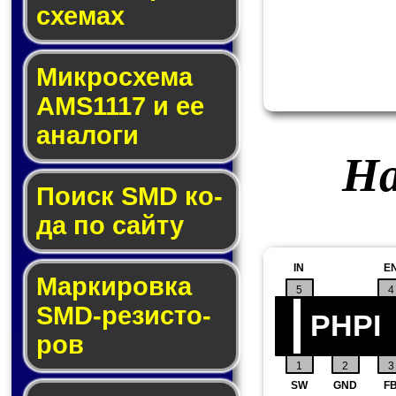
схе­мах
Микросхема
AMS1117 и ее
ана­ло­ги
На
Поиск SMD ко­
да по сай­ту
IN
E
Маркировка
5
4
SMD-ре­зис­то­
PHPI
ров
1
2
3
SW
GND
F