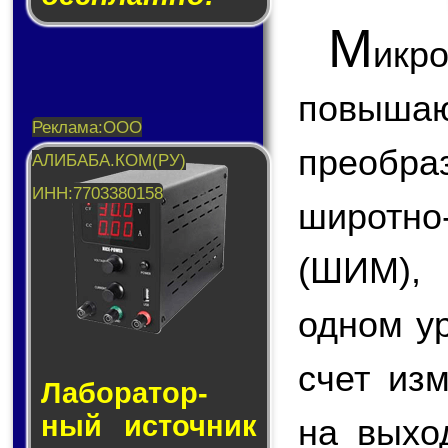
М
икр
повы
преобр
широтн
(ШИМ),
одном у
счет из
Лаборатор­
ный ис­точ­ник
на вых