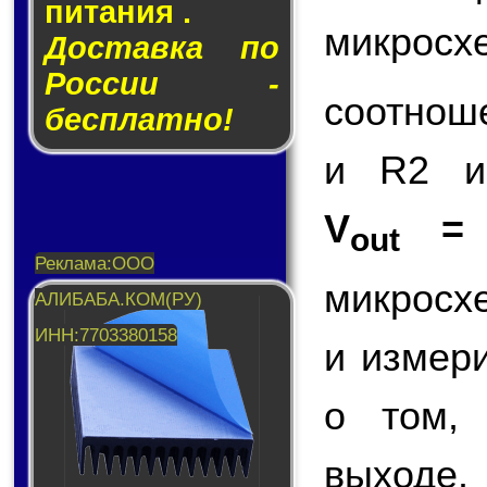
пи­та­ния .
микросх
Доставка по
России -
соотнош
бесплатно!
и R2 и
V
=
out
микросх
и измер
о том,
выходе.