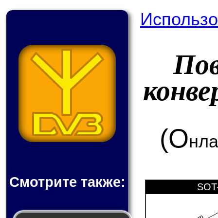
Использо
По
конв
(О
нла
Смотрите также:
SOT-