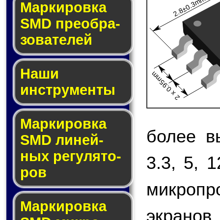
2.8±0.3mm
Мар­ки­ров­ка
SMD пре­об­ра­
зо­ва­те­лей
Наши
2 x 0.95mm
инструменты
Маркировка
более в
SMD ли­ней­
ных ре­гу­ля­то­
3.3, 5, 
ров
микропр
Маркировка
экранов,