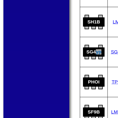
SH1B
L
SG4
yp
SG
PHOI
TP
SF9B
LM