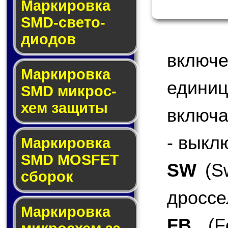
Маркировка
SMD-све­то­
дио­дов
включ
Мар­ки­ров­ка
едини
SMD мик­рос­
хем защиты
включа
- выкл
Мар­ки­ров­ка
SMD MOSFET
SW
(Sw
сбо­рок
дроссе
Мар­ки­ров­ка
FB
(Fe