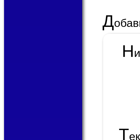
Д
обав
Н
Т
е