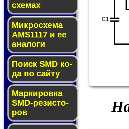
схе­мах
C1
Микросхема
AMS1117 и ее
ана­ло­ги
Поиск SMD ко­
да по сай­ту
Маркировка
На
SMD-ре­зис­то­
ров