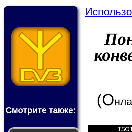
Использо
По
конв
(О
нла
Смотрите также:
TSOT