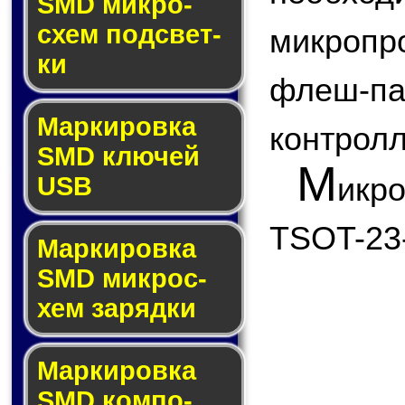
SMD мик­ро­
схем под­свет­
микроп
ки
флеш
Маркировка
контролл
SMD клю­чей
М
икр
USB
TSOT-23
Маркировка
SMD мик­рос­
хем за­ряд­ки
Маркировка
SMD ком­по­