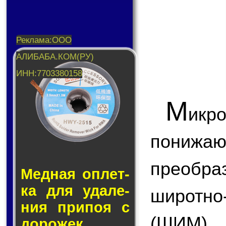
М
икр
пони
преобр
Медная оп­лет­
ка для уда­ле­
широтн
ния при­поя с
(ШИМ),
до­ро­жек.