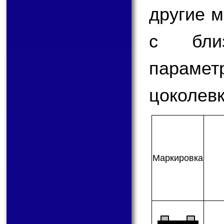
другие 
с бли
парам
цоколевк
Мар­ки­ров­ка