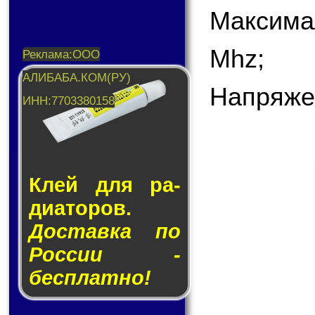
Максима
Mhz;
Напряже
Клей для ра­
ди­а­то­ров.
Доставка по
России -
бесплатно!