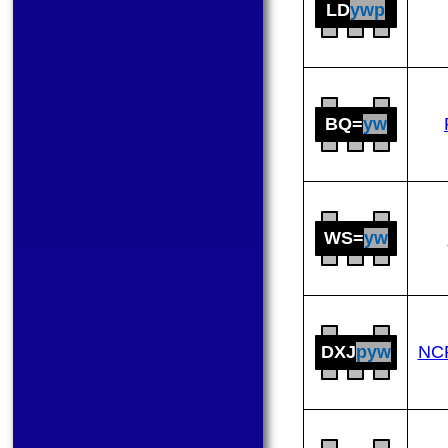
LD
ywp
BQ=
yw
WS=
yw
DXJ
pyw
NC