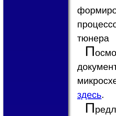
формир
процесс
тюнера
П
ос
докум
микрос
здесь
.
П
ред