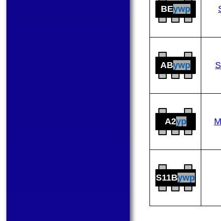
BE
ywp
AB
ywp
S
A2
yp
M
S11B
ywp