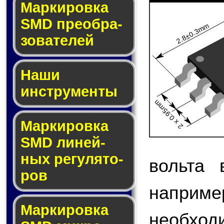
Мар­ки­ров­ка
SMD пре­об­ра­
2.8±0.3mm
зо­ва­те­лей
Наши
инструменты
2 x 0.95mm
Маркировка
SMD ли­ней­
ных ре­гу­ля­то­
вольта 
ров
наприме
Маркировка
необход