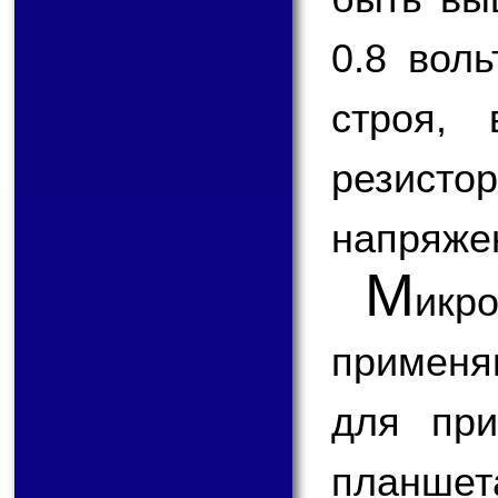
0.8 вол
строя,
резисто
напряже
М
икр
применя
для при
планш