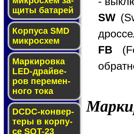
- выкл
мик­ро­схем за­
щи­ты ба­та­рей
SW
(Sw
Корпуса SMD
дроссе
мик­ро­схем
FB
(Fe
Маркировка
обратн
LED-драй­ве­
ров пе­ре­мен­
но­го то­ка
Марки
DCDC-кон­вер­
те­ры в кор­пу­
се SOT-23