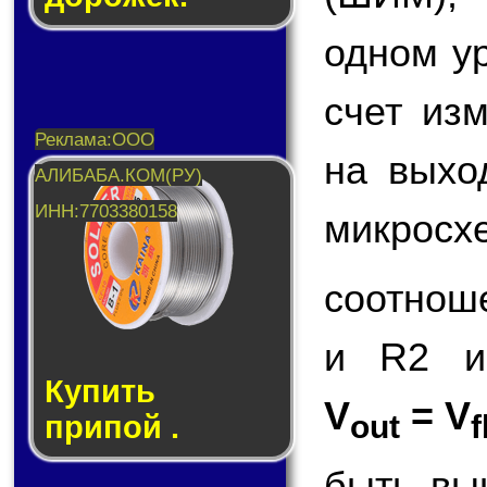
одном у
счет из
на вых
микросх
соотнош
и R2 и
Купить
V
= V
out
f
припой .
быть вы