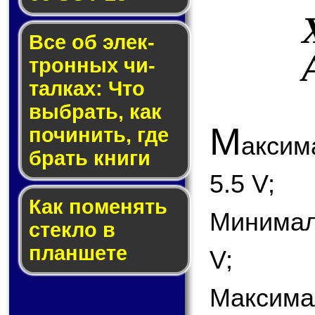
Все об элек­
трон­ных чи­
тал­ках: Что
выб­рать, как
М
по­чи­нить, где
акси
брать кни­ги
5.5 V;
Как по­ме­нять
Минимал
стек­ло в
планшете
V;
Максима