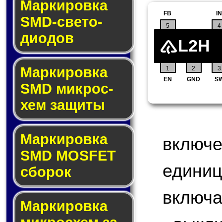
Маркировка
FB
IN
SMD-све­то­
5
4
дио­дов
L2H
Мар­ки­ров­ка
1
2
3
EN
GND
S
SMD мик­рос­
хем защиты
Мар­ки­ров­ка
включ
SMD MOSFET
едини
сбо­рок
включа
Мар­ки­ров­ка