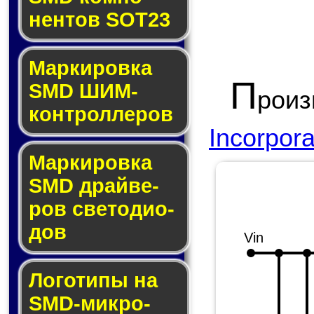
нен­тов SOT23
Маркировка
П
SMD ШИМ-
роиз
кон­трол­ле­ров
Incorpor
Маркировка
SMD драй­ве­
ров све­то­ди­о­
дов
Vin
Логотипы на
SMD-мик­ро­