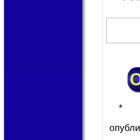
* 
опуб