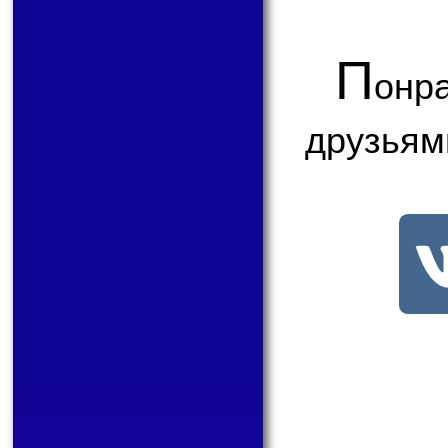
П
онр
друзьям