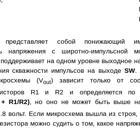
а представляет собой понижающий им
ль напряжения с широтно-импульсной м
 поддерживает на одном уровне выходное н
ния скважности импульсов на выходе
SW
.
кросхемы (V
) зависит только от со
out
зисторов R1 и R2 и определяется по 
 + R1/R2)
, но оно не может быть выше н
.8 вольт. Если микросхема вышла из строя,
езистора можно судить о том, какое напря