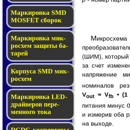
Мар­ки­ров­ка SMD
MOSFET сбо­рок
М
Мар­ки­ров­ка мик­
икросхем
ро­схем за­щи­ты ба­
преобразовате
та­рей
(ШИМ), который
за счет измене
Корпуса SMD мик­
напряжение ми
ро­схем
номиналов ре
V
= V
• (1
Маркировка LED-
out
fb
драй­ве­ров пе­ре­
питания минус 0
мен­но­го то­ка
и измерив оба р
на выходе.
DCDC-кон­вер­те­ры