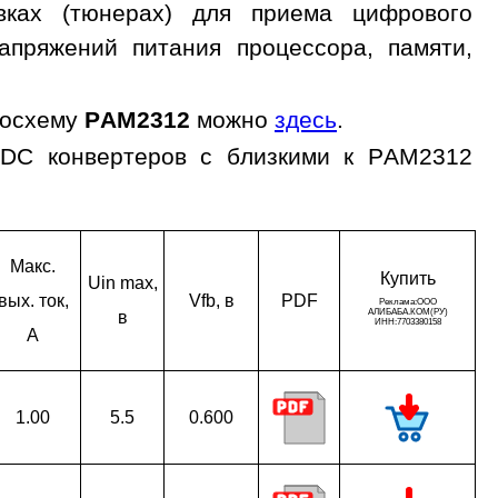
ках (тюнерах) для приема цифрового
апряжений питания процессора, памяти,
росхему
PAM2312
можно
здесь
.
/DC конвертеров с близкими к PAM2312
Макс.
Ку­пить
Uin max,
вых. ток,
Vfb, в
PDF
в
A
1.00
5.5
0.600