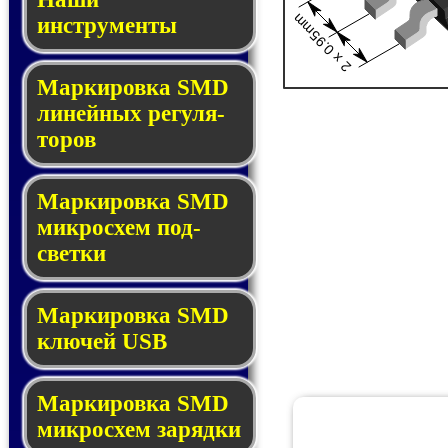
2 x 0.95mm
инструменты
Маркировка SMD
ли­ней­ных ре­гу­ля­
то­ров
Маркировка SMD
мик­ро­схем под­
свет­ки
Маркировка SMD
клю­чей USB
Маркировка SMD
мик­рос­хем за­ряд­ки