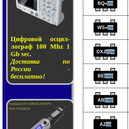
BQ=
yw
WS=
yw
Циф­ро­вой ос­цил­
лог­раф 100 Mhz 1
DXJ
pyw
Gb sec.
Доставка по
России -
бесплатно!
BE
ywp
AB
ywp
A2
yp