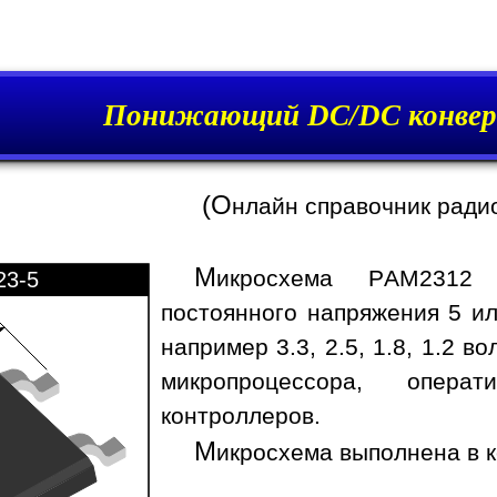
Понижающий DC/DC конвер
(О
нлайн справочник ради
М
икросхема PAM2312 
23-5
постоянного напряжения 5 ил
например 3.3, 2.5, 1.8, 1.2 
микропроцессора, опера
контроллеров.
М
икросхема выполнена в к