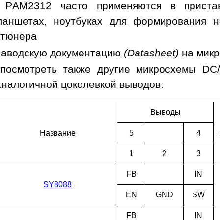
 PAM2312 часто применяются в пристав
ланшетах, ноутбуках для формирования н
 тюнера
заводскую документацию
(Datasheet)
на мик
 посмотреть также другие микросхемы DC
аналогичной цоколевкой выводов:
Выводы
Наз­ва­ние
5
4
1
2
3
FB
IN
SY8088
EN
GND
SW
FB
IN