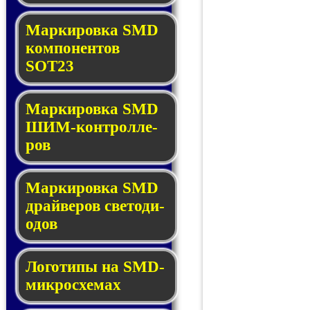
Маркировка SMD
ком­по­нен­тов
SOT23
Маркировка SMD
ШИМ-кон­трол­ле­
ров
Маркировка SMD
драй­ве­ров све­то­ди­
о­дов
Логотипы на SMD-
мик­ро­схе­мах