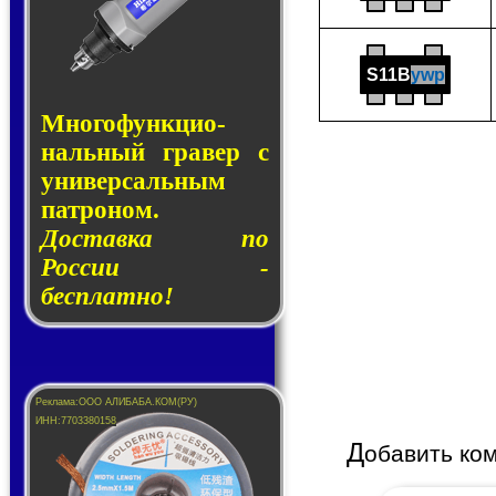
S11B
ywp
Много­функ­цио­
наль­ный гра­вер с
уни­вер­саль­ным
пат­ро­ном.
Доставка по
России -
бесплатно!
Д
обавить ко