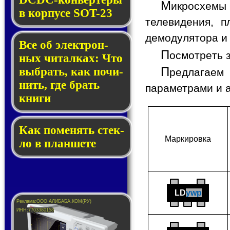
М
икросхемы
в кор­пу­се SOT-23
телевидения, п
демодулятора и
Все об элек­трон­
П
осмотреть 
ных чи­тал­ках: Что
П
выб­рать, как по­чи­
редлагаем
нить, где брать
параметрами и 
кни­ги
Как по­ме­нять стек­
Мар­ки­ров­ка
ло в планшете
LD
ywp