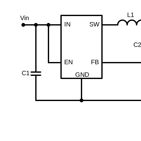
L1
Vin
IN
SW
C
EN
FB
C1
GND