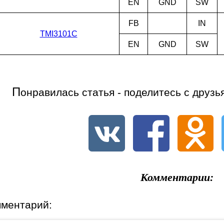
EN
GND
SW
FB
IN
TMI3101C
EN
GND
SW
П
онравилась статья - поделитесь с друзь
Комментарии:
мментарий: