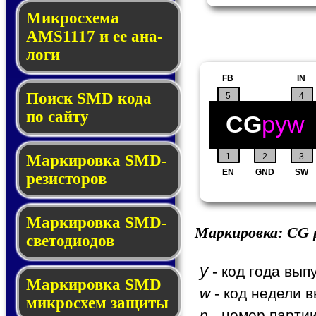
Микросхема
AMS1117 и ее ана­
ло­ги
FB
IN
Поиск SMD ко­да
5
4
по сай­ту
CG
pyw
1
2
3
Маркировка SMD-
EN
GND
SW
ре­зис­то­ров
Маркировка SMD-
Маркировка:
CG
p
све­то­дио­дов
y
- код года вып
Мар­ки­ров­ка SMD
w
- код недели в
мик­рос­хем защиты
p
- номер партии