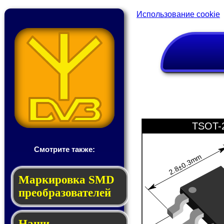
Использование cookie
TSOT-
Смотрите также:
2.8±0.3mm
Мар­ки­ров­ка SMD
пре­об­ра­зо­ва­те­лей
Наши