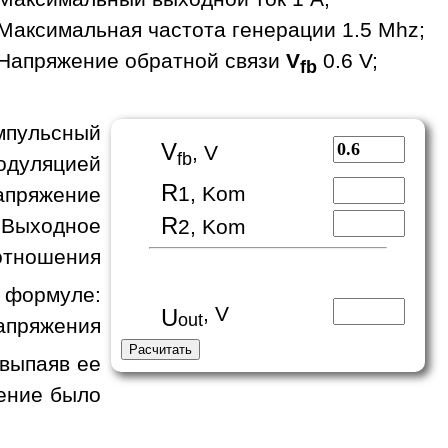
Максимальная частота генерации 1.5 Mhz;
Напряжение обратной связи
V
0.6 V;
fb
пульсный
V
, V
fb
одуляцией
R
1, Kom
апряжение
R
 Выходное
2, Kom
отношения
формуле:
, V
U
out
апряжения
 выпаяв ее
жение было