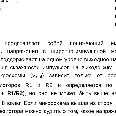
ыпуска;
;
а представляет собой понижающий им
ль напряжения с широтно-импульсной м
 поддерживает на одном уровне выходное н
ния скважности импульсов на выходе
SW
.
кросхемы (V
) зависит только от со
out
зисторов R1 и R2 и определяется по 
 + R1/R2)
, но оно не может быть выше н
.8 вольт. Если микросхема вышла из строя,
езистора можно судить о том, какое напря