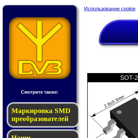
Использование cookie
SOT-2
Смотрите также:
2.8±0.3mm
Мар­ки­ров­ка SMD
пре­об­ра­зо­ва­те­лей
Наши