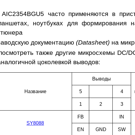
 AIC2354BGU5 часто применяются в прист
ланшетах, ноутбуках для формирования н
 тюнера
заводскую документацию
(Datasheet)
на мик
посмотреть также другие микросхемы DC/D
аналогичной цоколевкой выводов:
Выводы
Наз­ва­ние
5
4
1
2
3
FB
IN
SY8088
EN
GND
SW