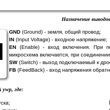
Назначение выводов
GND
(Ground) - земля, общий провод;
IN
(Input Voltage) - входное напряжение;
EN
(Enable) - вход включения. При п
p
микросхема включается, при соединении
SW
(Switch) - выход подключаемый к дро
FB
(FeedBack) - вход напряжения обратн
A
ywp, где:
уска;