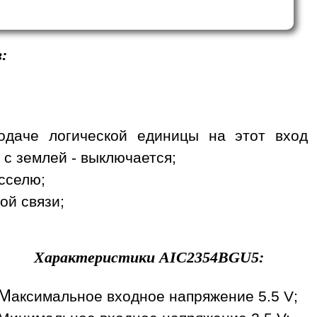
:
одаче логической единицы на этот вход
 с землей - выключается;
сселю;
ой связи;
Характеристики
AIC2354BGU5
:
М
аксимальное входное напряжение 5.5 V;