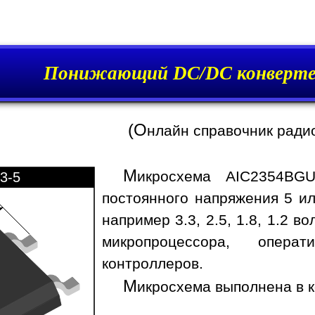
Понижающий DC/DC конверте
(О
нлайн справочник ради
М
икросхема AIC2354BGU
3-5
постоянного напряжения 5 ил
например 3.3, 2.5, 1.8, 1.2 
микропроцессора, опера
контроллеров.
М
икросхема выполнена в к