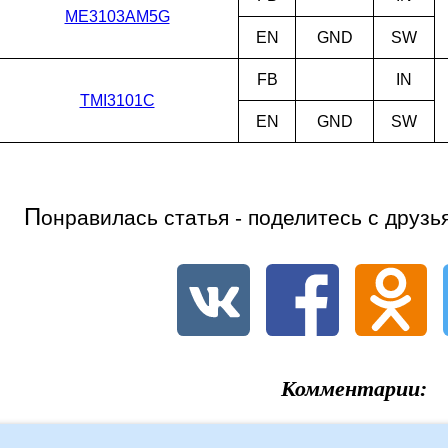
ME3103AM5G
EN
GND
SW
FB
IN
TMI3101C
EN
GND
SW
П
онравилась статья - поделитесь с друзь
Комментарии: