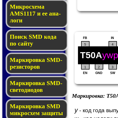
Микросхема
AMS1117 и ее ана­
ло­ги
Поиск SMD ко­да
FB
IN
по сай­ту
5
4
T50A
yw
Маркировка SMD-
ре­зис­то­ров
1
2
3
EN
GND
SW
Маркировка SMD-
све­то­дио­дов
Маркировка:
T50
Мар­ки­ров­ка SMD
y
- код года вып
мик­рос­хем защиты