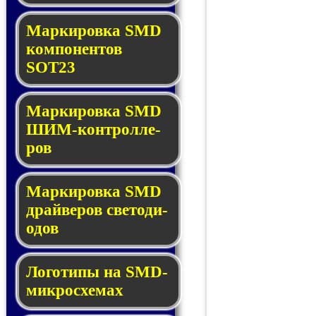
Маркировка SMD
ком­по­нен­тов
SOT23
Маркировка SMD
ШИМ-кон­трол­ле­
ров
Маркировка SMD
драй­ве­ров све­то­ди­
о­дов
Логотипы на SMD-
мик­ро­схе­мах