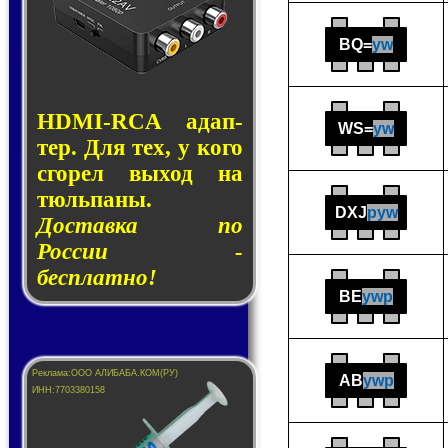
BQ=
yw
HDMI-RCA адап­
WS=
yw
тер. Для тех, у кого
сго­рел вы­ход на
тюль­па­ны.
DXJ
pyw
Доставка по
России -
бесплатно!
BE
ywp
AB
ywp