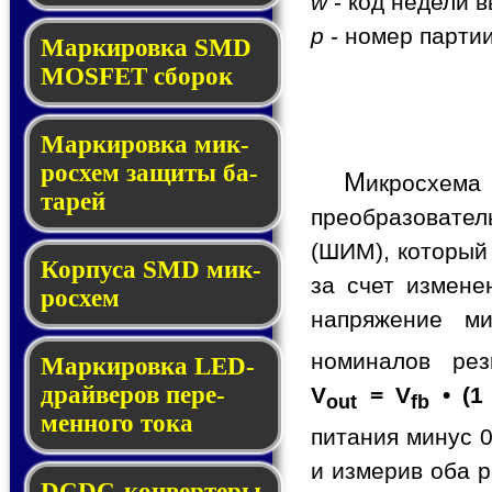
w
- код недели в
p
- номер партии
Мар­ки­ров­ка SMD
MOSFET сбо­рок
Мар­ки­ров­ка мик­
ро­схем за­щи­ты ба­
М
икросхем
та­рей
преобразовате
(ШИМ), который
Корпуса SMD мик­
за счет измене
ро­схем
напряжение ми
номиналов ре
Маркировка LED-
драй­ве­ров пе­ре­
V
= V
• (1
out
fb
мен­но­го то­ка
питания минус 0
и измерив оба р
DCDC-кон­вер­те­ры