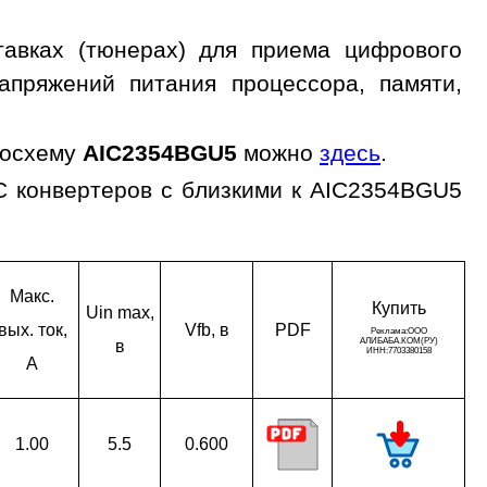
авках (тюнерах) для приема цифрового
апряжений питания процессора, памяти,
росхему
AIC2354BGU5
можно
здесь
.
C конвертеров с близкими к AIC2354BGU5
Макс.
Ку­пить
Uin max,
вых. ток,
Vfb, в
PDF
в
A
1.00
5.5
0.600