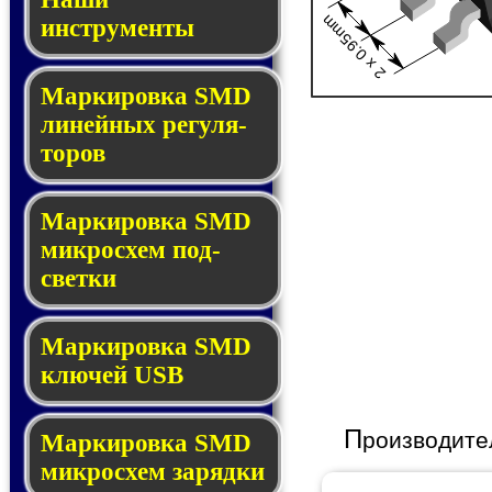
2 x 0.95mm
инструменты
Маркировка SMD
ли­ней­ных ре­гу­ля­
то­ров
Маркировка SMD
мик­ро­схем под­
свет­ки
Маркировка SMD
клю­чей USB
П
роизводите
Маркировка SMD
мик­рос­хем за­ряд­ки