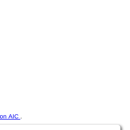
ion AIC
.