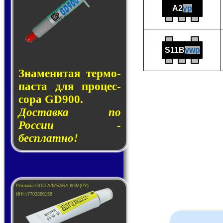
A2
yp
S11B
ywp
Знаменитая тер­мо­
пас­та для про­цес­
со­ра GD900.
Доставка по
России -
бесплатно!