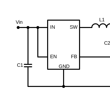
L1
Vin
IN
SW
C
EN
FB
C1
GND