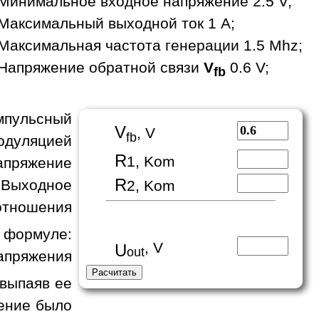
Минимальное входное напряжение 2.5 V;
Максимальный выходной ток 1 A;
Максимальная частота генерации 1.5 Mhz;
Напряжение обратной связи
V
0.6 V;
fb
пульсный
V
, V
fb
одуляцией
R
1, Kom
апряжение
R
 Выходное
2, Kom
отношения
формуле:
, V
U
out
апряжения
 выпаяв ее
жение было