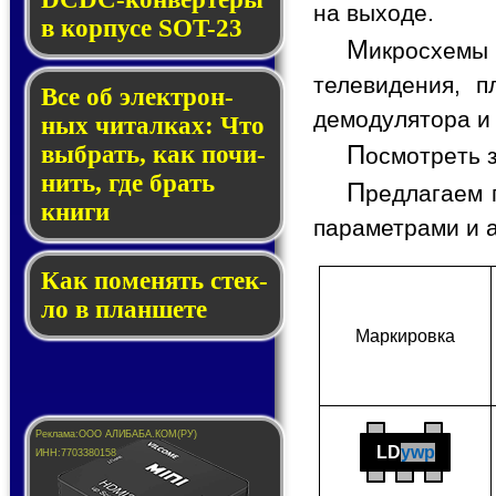
на выходе.
в кор­пу­се SOT-23
М
икросхемы
телевидения, п
Все об элек­трон­
демодулятора и
ных чи­тал­ках: Что
П
выб­рать, как по­чи­
осмотреть 
нить, где брать
П
редлагаем 
кни­ги
параметрами и 
Как по­ме­нять стек­
ло в планшете
Мар­ки­ров­ка
LD
ywp