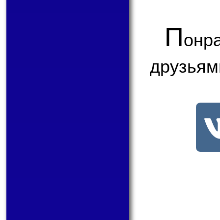
П
онр
друзьям