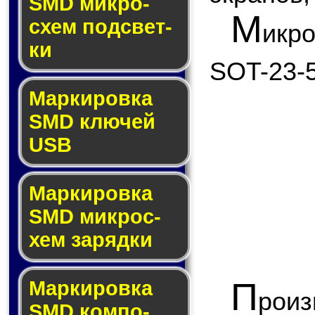
SMD мик­ро­
М
схем под­свет­
икр
ки
SOT-23-5
Маркировка
SMD клю­чей
USB
Маркировка
SMD мик­рос­
хем за­ряд­ки
П
Маркировка
рои
SMD ком­по­