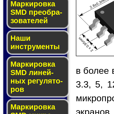
2.8±0.3mm
Мар­ки­ров­ка
SMD пре­об­ра­
зо­ва­те­лей
Наши
2 x 0.95mm
инструменты
Маркировка
в более
SMD ли­ней­
ных ре­гу­ля­то­
3.3, 5, 
ров
микропр
Маркировка
экранов,