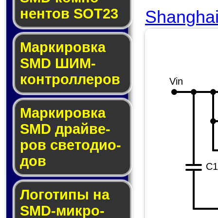
нен­тов SOT23
Shanghai 
Маркировка
SMD ШИМ-
кон­трол­ле­ров
Vin
Маркировка
SMD драй­ве­
ров све­то­ди­о­
дов
C1
Логотипы на
SMD-мик­ро­