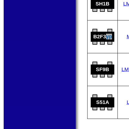
SH1B
L
B2F3
yp
SF9B
LM
S51A