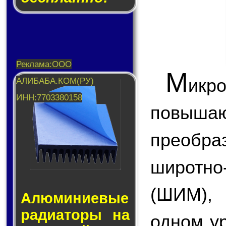
М
икр
повы
преобр
широтн
(ШИМ),
Алюминие­вые
ра­ди­а­то­ры на
одном у