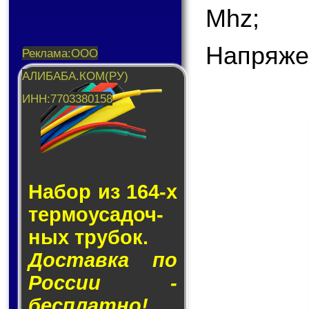
Mhz;
Напряже
Набор из 164-х
тер­мо­у­са­доч­
ных тру­бок.
Доставка по
России -
бесплатно!