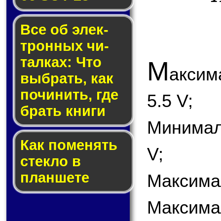
Все об элек­
трон­ных чи­
тал­ках: Что
М
акси
выб­рать, как
по­чи­нить, где
5.5 V;
брать кни­ги
Минимал
Как по­ме­нять
V;
стек­ло в
планшете
Максимал
Максима