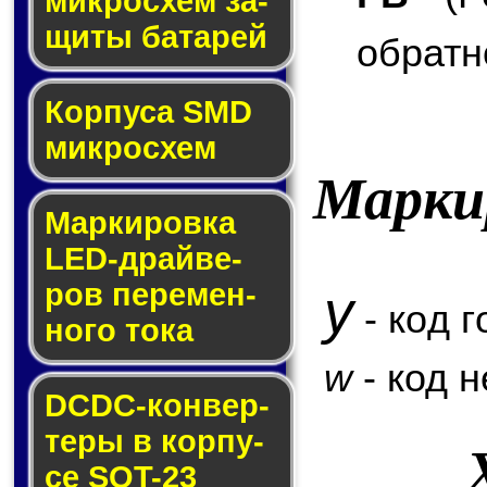
мик­ро­схем за­
щи­ты ба­та­рей
обратн
Корпуса SMD
мик­ро­схем
Марки
Маркировка
LED-драй­ве­
ров пе­ре­мен­
y
- код г
но­го то­ка
w
- код 
DCDC-кон­вер­
те­ры в кор­пу­
се SOT-23