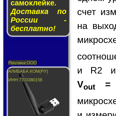
са­мо­клей­ке.
счет из
Доставка по
России -
на вых
бесплатно!
микросх
соотнош
и R2 и
V
=
out
микросх
и измер