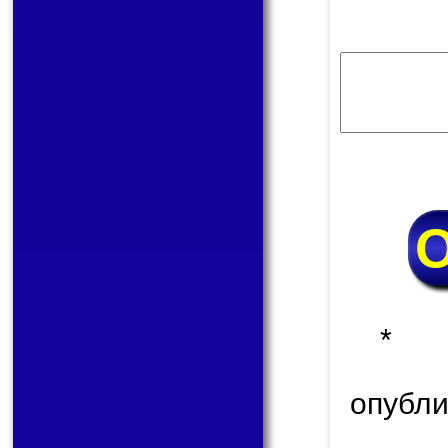
* 
опуб