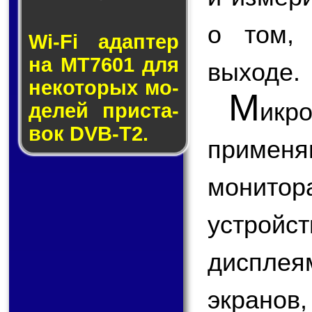
о том,
Wi-Fi адап­тер
на MT7601 для
выходе.
не­ко­то­рых мо­
М
икр
де­лей прис­та­
вок DVB-T2.
применя
монитор
устройст
диспле
экранов