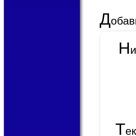
Д
обав
Н
Т
е