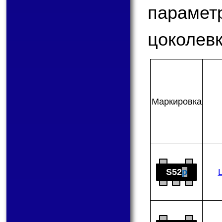
парам
цоколевк
Мар­ки­ров­ка
S52
p