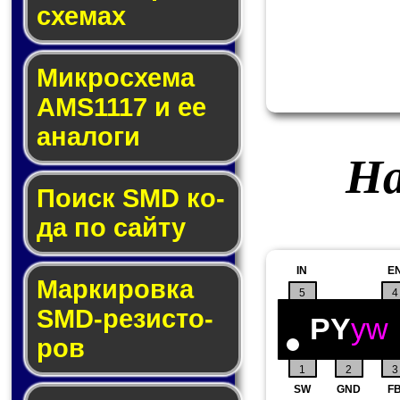
схе­мах
Микросхема
AMS1117 и ее
ана­ло­ги
На
Поиск SMD ко­
да по сай­ту
IN
E
Маркировка
5
4
SMD-ре­зис­то­
PY
yw
ров
1
2
3
SW
GND
F