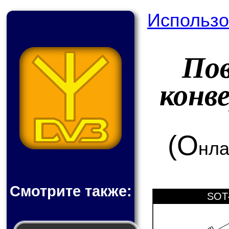
Использо
По
конв
(О
нла
Смотрите также:
SOT-