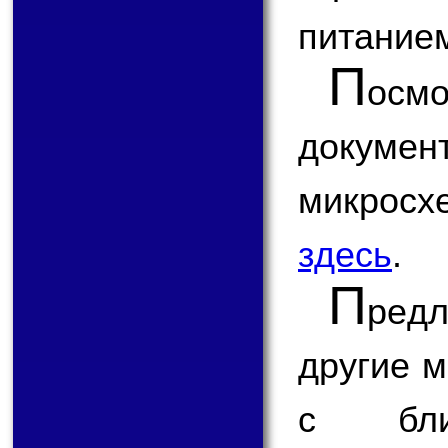
питание
П
ос
докум
микро
здесь
.
П
ред
другие 
с бли