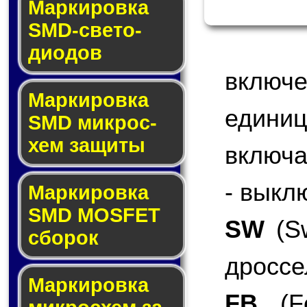
Маркировка
SMD-све­то­
дио­дов
включ
Мар­ки­ров­ка
едини
SMD мик­рос­
хем защиты
включа
- выкл
Мар­ки­ров­ка
SMD MOSFET
SW
(Sw
сбо­рок
дроссе
Мар­ки­ров­ка
FB
(Fe