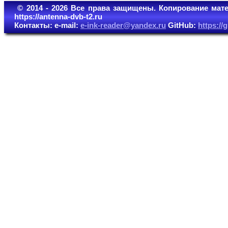
© 2014 - 2026 Все права защищены. Копирование мате
https://antenna-dvb-t2.ru
Контакты: e-mail:
e-ink-reader@yandex.ru
GitHub:
https:/