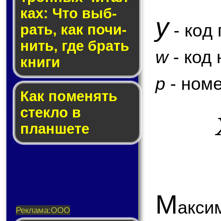
ках: Что выб­
y
- код 
рать, как по­чи­
нить, где брать
w
- код
кни­ги
p
- номе
Как по­ме­нять
стек­ло в
планшете
М
акси