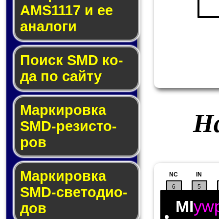
AMS1117 и ее
ана­ло­ги
Поиск SMD ко­
да по сай­ту
Маркировка
На
SMD-ре­зис­то­
ров
Маркировка
NC
IN
6
5
SMD-све­то­дио­
MI
yw
дов