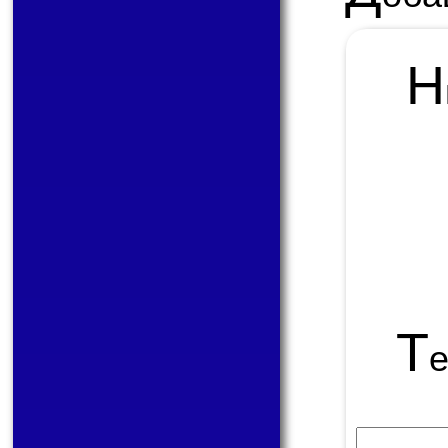
Н
Т
е