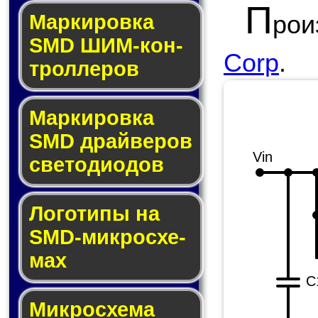
П
рои
Маркировка
SMD ШИМ-кон­
Corp
.
трол­ле­ров
Маркировка
SMD драй­ве­ров
Vin
све­то­ди­о­дов
Логотипы на
SMD-мик­ро­схе­
мах
C
Микросхема