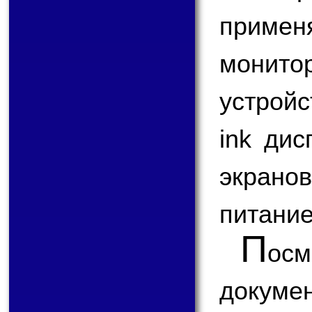
примен
монито
устройс
ink дис
экрано
питание
П
ос
доку