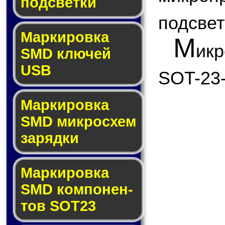
под­свет­ки
подсвет
Маркировка
М
ик
SMD клю­чей
USB
SOT-23-
Маркировка
SMD мик­рос­хем
за­ряд­ки
Маркировка
SMD ком­по­нен­
тов SOT23