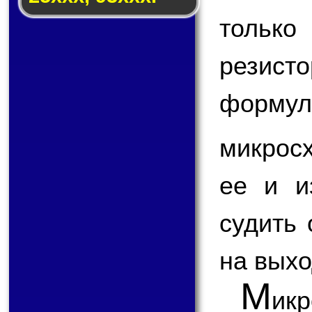
только
резисто
формул
микрос
ее и и
судить 
на выхо
М
ик