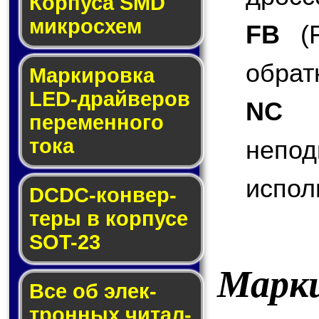
Корпуса SMD
мик­ро­схем
FB
(F
обрат
Маркировка
LED-драй­ве­ров
NC
(
пе­ре­мен­но­го
то­ка
неп
испол
DCDC-кон­вер­
те­ры в кор­пу­се
SOT-23
Марк
Все об элек­
трон­ных чи­тал­