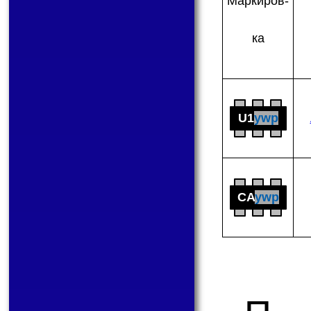
Мар­ки­ров­
ка
U1
ywp
CA
ywp