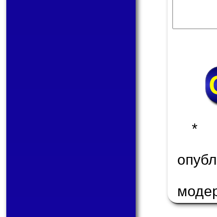
* 
опу
моде