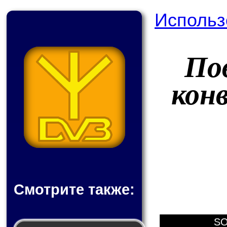
Использ
По
кон
Смотрите также:
SO