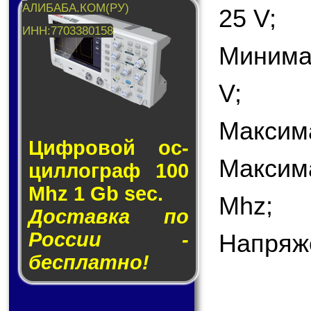
25 V;
Минима
V;
Максима
Циф­ро­вой ос­
Максим
цил­лог­раф 100
Mhz 1 Gb sec.
Mhz;
Доставка по
России -
Напряж
бесплатно!