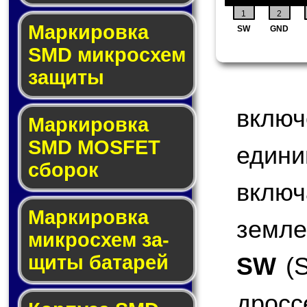
1
2
Мар­ки­ров­ка
SW
GND
SMD мик­рос­хем
защиты
включ
Мар­ки­ров­ка
SMD MOSFET
един
сбо­рок
вклю
Мар­ки­ров­ка
земле
мик­ро­схем за­
щи­ты ба­та­рей
SW
(S
дросс