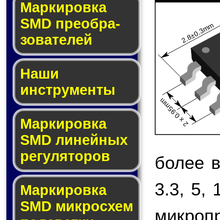
Мар­ки­ров­ка
SMD пре­об­ра­
2.8±0.3mm
зо­ва­те­лей
Наши
инструменты
2 x 0.95mm
Маркировка
SMD ли­ней­ных
ре­гу­ля­то­ров
более 
3.3, 5,
Маркировка
SMD мик­ро­схем
микро