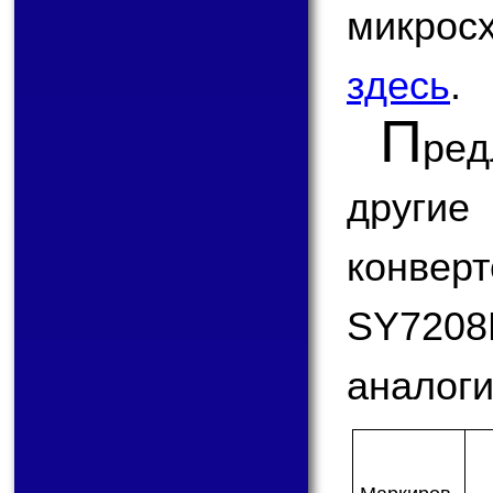
микро
здесь
.
П
ре
друг
конв
SY72
аналоги