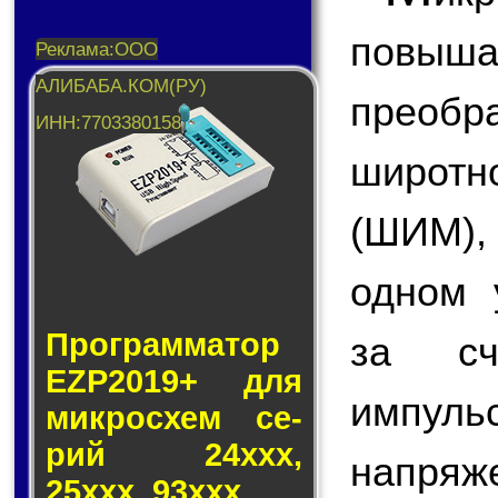
повы
преоб
широт
(ШИМ),
одном 
Программатор
за сч
EZP2019+ для
импуль
мик­ро­схем се­
рий 24ххх,
напряж
25ххх, 93ххх.