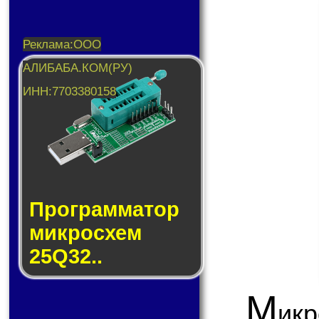
Прог­рам­ма­тор
мик­ро­схем
25Q32..
М
ик