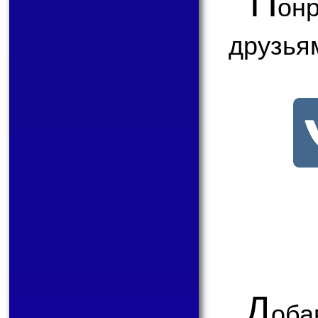
П
онр
друзья
Д
оба