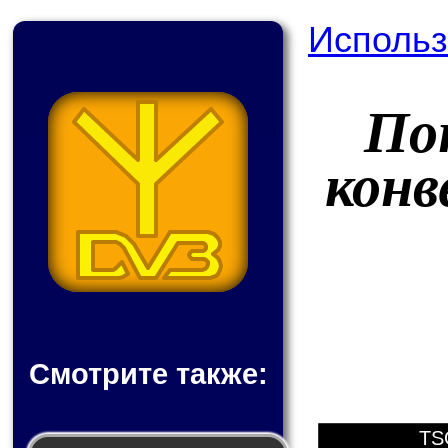
Использ
По
конв
Смотрите также:
TS