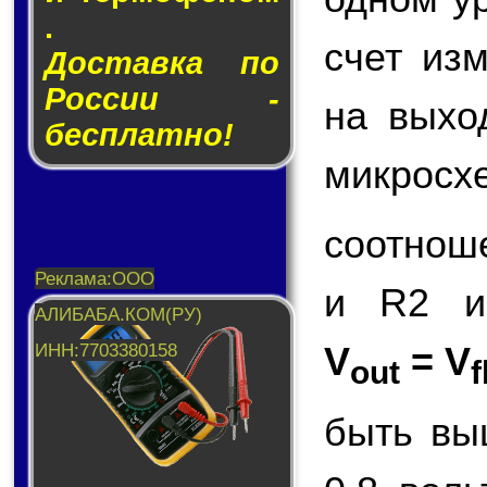
.
счет из
Доставка по
России -
на вых
бесплатно!
микросх
соотнош
и R2 и
V
= V
out
f
быть вы