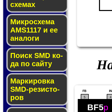
схе­мах
Микросхема
AMS1117 и ее
ана­ло­ги
Поиск SMD ко­
На
да по сай­ту
Маркировка
SMD-ре­зис­то­
FB
IN
ров
5
4
BF5
p