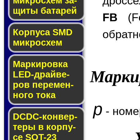
дроссе
мик­ро­схем за­
щи­ты ба­та­рей
FB
(Fe
Корпуса SMD
обратн
мик­ро­схем
Маркировка
Марки
LED-драй­ве­
ров пе­ре­мен­
но­го то­ка
p
- номе
DCDC-кон­вер­
те­ры в кор­пу­
се SOT-23