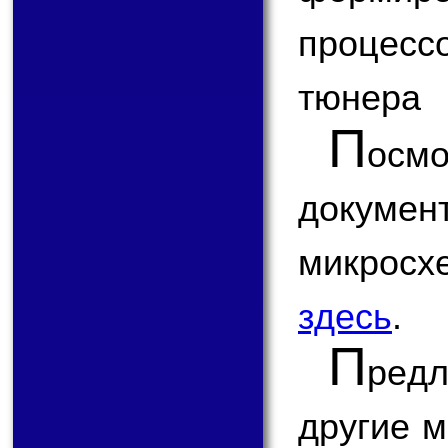
процесс
тюнера
П
ос
докум
микрос
здесь
.
П
ред
другие 