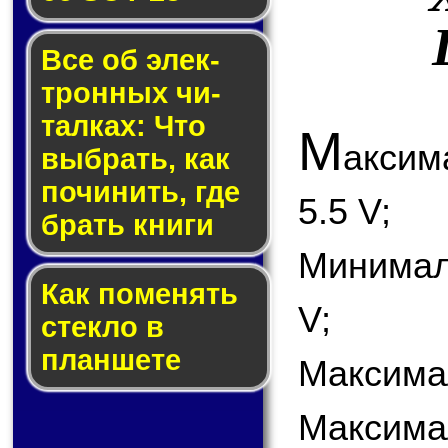
Все об элек­
трон­ных чи­
тал­ках: Что
М
акси
выб­рать, как
по­чи­нить, где
5.5 V;
брать кни­ги
Минимал
Как по­ме­нять
V;
стек­ло в
планшете
Максимал
Максима