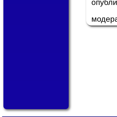
опуб
модер