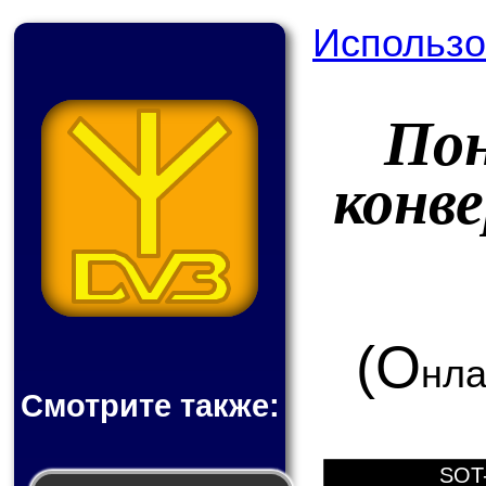
Использо
По
конв
(О
нла
Смотрите также:
SOT-