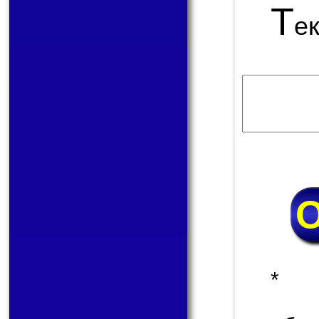
Т
е
* 