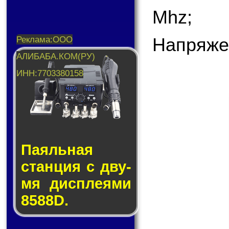
Mhz;
Напряже
Паяльная
стан­ция с дву­
мя дис­пле­я­ми
8588D.