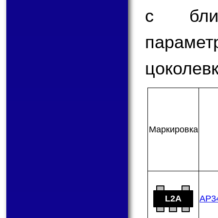
с бли
парам
цоколевк
Мар­ки­ров­ка
L2A
AP3