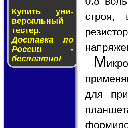
0.8 вол
Купить уни­
строя,
вер­саль­ный
тес­тер.
резисто
Доставка по
напряже
России -
М
бесплатно!
икр
применя
для при
планш
формир