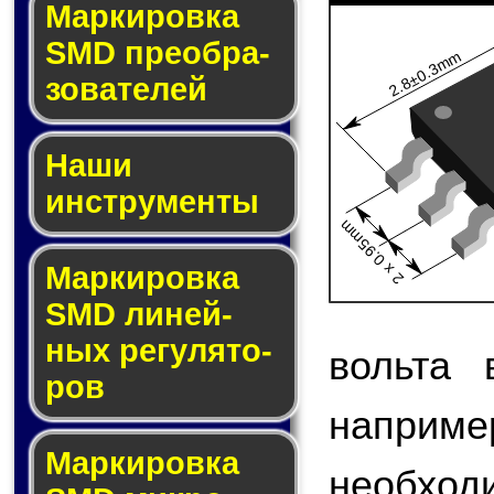
Мар­ки­ров­ка
SMD пре­об­ра­
2.8±0.3mm
зо­ва­те­лей
Наши
инструменты
2 x 0.95mm
Маркировка
SMD ли­ней­
ных ре­гу­ля­то­
вольта 
ров
наприме
Маркировка
необход