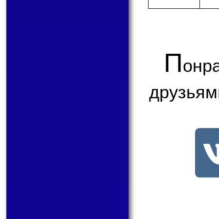
П
онр
друзьям