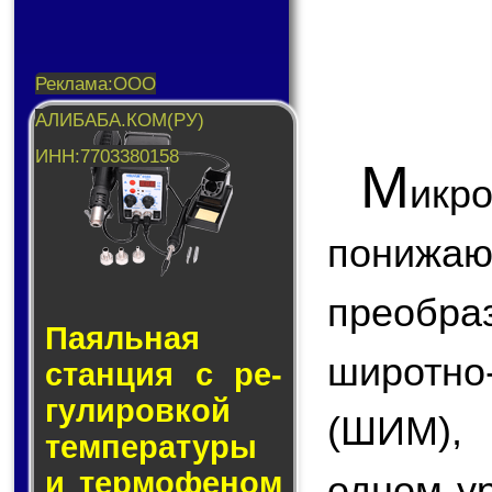
М
икр
пони
преобр
Паяльная
широтн
стан­ция с ре­
гу­ли­ров­кой
(ШИМ),
тем­пе­ра­ту­ры
и тер­мо­фе­ном
одном у