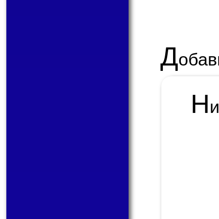
Д
обав
Н