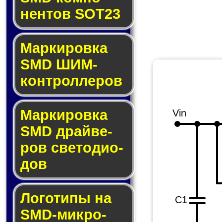
нен­тов SOT23
Маркировка
SMD ШИМ-
кон­трол­ле­ров
Маркировка
Vin
SMD драй­ве­
ров све­то­ди­о­
дов
Логотипы на
C1
SMD-мик­ро­