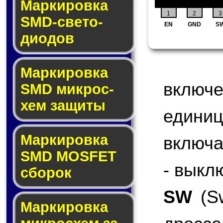
Маркировка
1
2
3
SMD-све­то­
EN
GND
S
дио­дов
Мар­ки­ров­ка
включ
SMD мик­рос­
хем защиты
едини
Мар­ки­ров­ка
включа
SMD MOSFET
- выкл
сбо­рок
SW
(Sw
Мар­ки­ров­ка