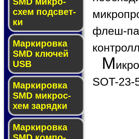
SMD мик­ро­
схем под­свет­
микроп
ки
флеш
Маркировка
контролл
SMD клю­чей
М
икр
USB
SOT-23-5
Маркировка
SMD мик­рос­
хем за­ряд­ки
Маркировка
SMD ком­по­