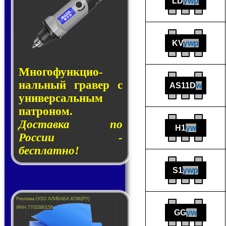
LD
ywp
KV
ywp
Много­функ­цио­
наль­ный гра­вер с
AS11D
w
уни­вер­саль­ным
пат­ро­ном.
Доставка по
H1
yw
России -
бесплатно!
S1
ywp
GG
yw