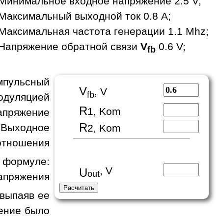
Минимальное входное напряжение 2.5 V;
Максимальный выходной ток 0.8 A;
Максимальная частота генерации 1.1 Mhz;
Напряжение обратной связи
V
0.6 V;
fb
пульсный
V
, V
fb
одуляцией
R
1, Kom
апряжение
R
 Выходное
2, Kom
отношения
формуле:
, V
U
out
апряжения
 выпаяв ее
жение было