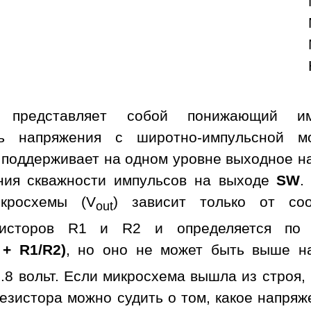
а представляет собой понижающий им
ль напряжения с широтно-импульсной м
 поддерживает на одном уровне выходное н
ния скважности импульсов на выходе
SW
.
кросхемы (V
) зависит только от со
out
зисторов R1 и R2 и определяется по 
 + R1/R2)
, но оно не может быть выше н
.8 вольт. Если микросхема вышла из строя,
езистора можно судить о том, какое напря