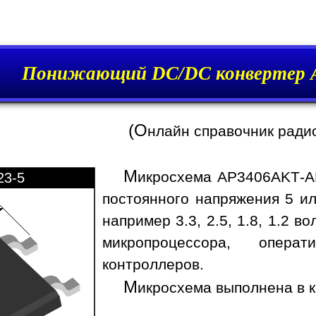
Понижающий DC/DC конвертер 
(О
нлайн справочник ради
М
икросхема AP3406AKT-A
23-5
постоянного напряжения 5 ил
например 3.3, 2.5, 1.8, 1.2 
микропроцессора, опера
контроллеров.
М
икросхема выполнена в к