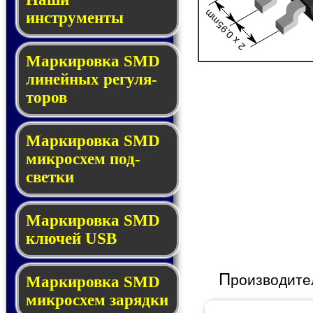
2 x 0.95mm
инструменты
Маркировка SMD
ли­ней­ных ре­гу­ля­
то­ров
Маркировка SMD
мик­ро­схем под­
свет­ки
Маркировка SMD
клю­чей USB
П
роизводите
Маркировка SMD
мик­рос­хем за­ряд­ки