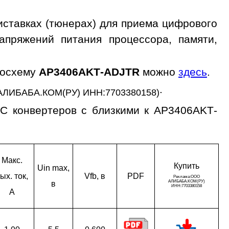
ставках (тюнерах) для приема цифрового
апряжений питания процессора, памяти,
росхему
AP3406AKT-ADJTR
можно
здесь
.
.
АЛИБАБА.КОМ(РУ) ИНН:7703380158)
C конвертеров с близкими к AP3406AKT-
Макс.
Ку­пить
Uin max,
ых. ток,
Vfb, в
PDF
в
A