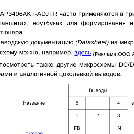
AP3406AKT-ADJTR часто применяются в при
ланшетах, ноутбуках для формирования н
 тюнера
заводскую документацию
(Datasheet)
на мик
осхему можно, например,
здесь
(Реклама:ООО 
посмотреть также другие микросхемы DC/D
ами и аналогичной цоколевкой выводов:
Выводы
Наз­ва­ние
5
4
в
1
2
3
FB
IN