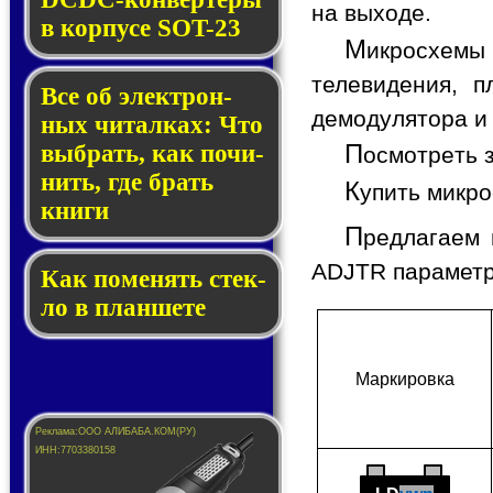
на выходе.
в кор­пу­се SOT-23
М
икросхемы 
телевидения, п
Все об элек­трон­
демодулятора и
ных чи­тал­ках: Что
П
выб­рать, как по­чи­
осмотреть 
нить, где брать
К
упить микр
кни­ги
П
редлагаем 
ADJTR параметр
Как по­ме­нять стек­
ло в планшете
Мар­ки­ров­ка