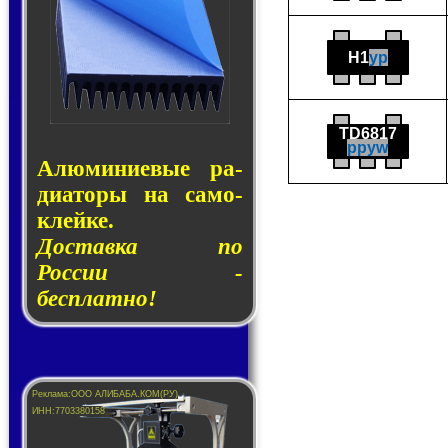
H1
yp
TD6817
ppyw
Алюминие­вые ра­
ди­а­то­ры на са­мо­
клей­ке.
Доставка по
России -
бесплатно!