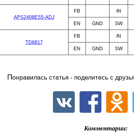
FB
IN
APS2408ES5-ADJ
EN
GND
SW
FB
IN
TD6817
EN
GND
SW
П
онравилась статья - поделитесь с друзь
Комментарии: