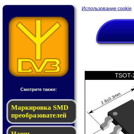
Использование cookie
TSOT-
Смотрите также:
2.8±0.3mm
Мар­ки­ров­ка SMD
пре­об­ра­зо­ва­те­лей
Наши