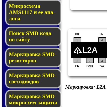
Микросхема
AMS1117 и ее ана­
ло­ги
Поиск SMD ко­да
FB
IN
по сай­ту
5
4
L2A
Маркировка SMD-
ре­зис­то­ров
1
2
3
EN
GND
SW
Маркировка SMD-
све­то­дио­дов
Маркировка:
L2A
Мар­ки­ров­ка SMD
мик­рос­хем защиты