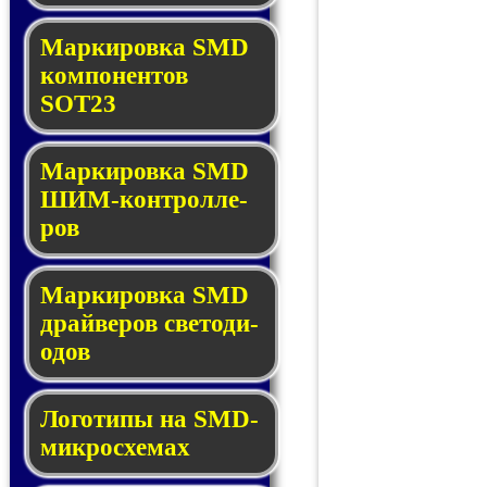
Маркировка SMD
ком­по­нен­тов
SOT23
Маркировка SMD
ШИМ-кон­трол­ле­
ров
Маркировка SMD
драй­ве­ров све­то­ди­
о­дов
Логотипы на SMD-
мик­ро­схе­мах