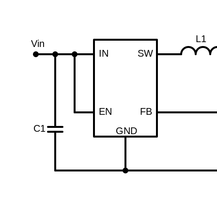
L1
Vin
IN
SW
EN
FB
C1
GND