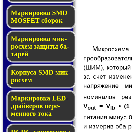
Мар­ки­ров­ка SMD
MOSFET сбо­рок
Мар­ки­ров­ка мик­
ро­схем за­щи­ты ба­
М
икросхем
та­рей
преобразовате
(ШИМ), который
Корпуса SMD мик­
за счет измене
ро­схем
напряжение ми
номиналов ре
Маркировка LED-
драй­ве­ров пе­ре­
V
= V
• (1
out
fb
мен­но­го то­ка
питания минус 0
и измерив оба р
DCDC-кон­вер­те­ры