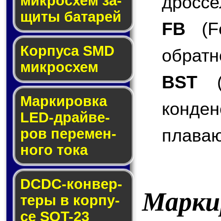
дроссе
мик­ро­схем за­
щи­ты ба­та­рей
FB
(Fe
Корпуса SMD
обратн
мик­ро­схем
BST
(B
Маркировка
конде
LED-драй­ве­
плаваю
ров пе­ре­мен­
но­го то­ка
DCDC-кон­вер­
Марки
те­ры в кор­пу­
се SOT-23