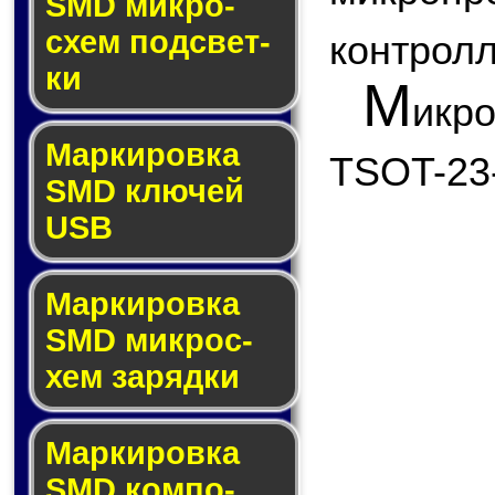
SMD мик­ро­
схем под­свет­
контролл
ки
М
икр
Маркировка
TSOT-23
SMD клю­чей
USB
Маркировка
SMD мик­рос­
хем за­ряд­ки
Маркировка
SMD ком­по­