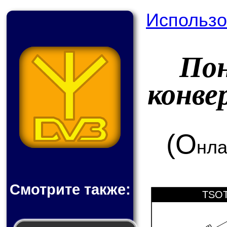
Использо
По
конв
(О
нла
Смотрите также:
TSOT