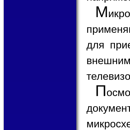
М
икр
применя
для при
внешним
телевизо
П
ос
докум
микрос