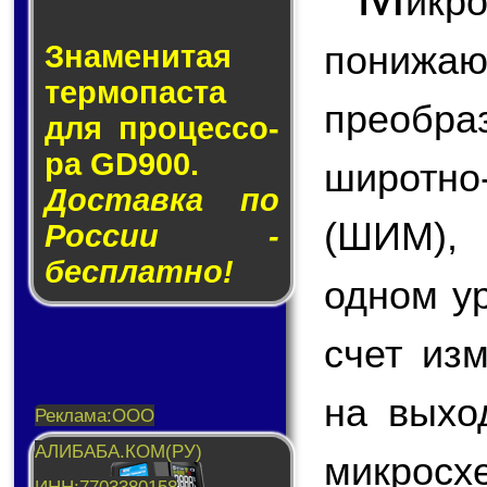
икр
пони
Знаменитая
тер­мо­пас­та
преобр
для про­цес­со­
ра GD900.
широтн
Доставка по
(ШИМ),
России -
бесплатно!
одном у
счет из
на вых
микросх