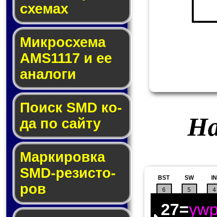
схе­мах
Микросхема
AMS1117 и ее
ана­ло­ги
Поиск SMD ко­
На
да по сай­ту
Маркировка
SMD-ре­зис­то­
BST
SW
IN
ров
6
5
4
27=
yw