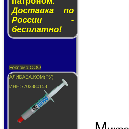
пат­ро­ном.
Доставка по
России -
бесплатно!
М