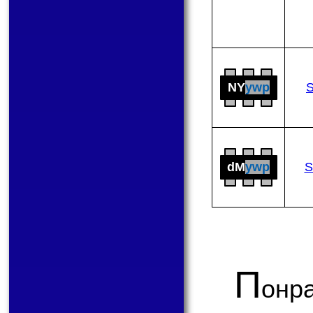
NY
ywp
dM
ywp
S
П
онр