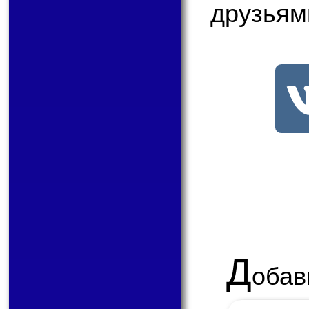
друзьям
Д
обав