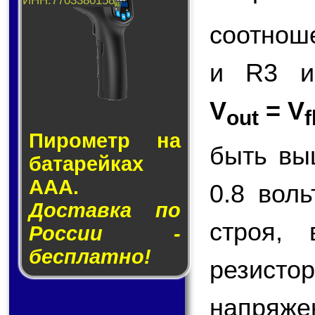
соотнош
и R3 и
V
= V
out
f
Пирометр на
быть вы
ба­та­рей­ках
AAA.
0.8 вол
Доставка по
строя,
России -
бесплатно!
резисто
напряже