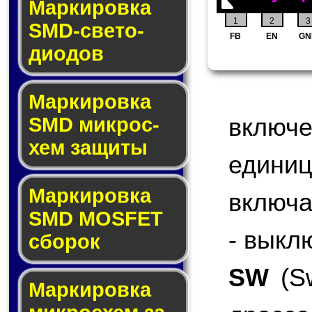
Маркировка
1
2
3
SMD-све­то­
FB
EN
GN
дио­дов
Мар­ки­ров­ка
включ
SMD мик­рос­
хем защиты
едини
Мар­ки­ров­ка
включа
SMD MOSFET
- выкл
сбо­рок
SW
(Sw
Мар­ки­ров­ка