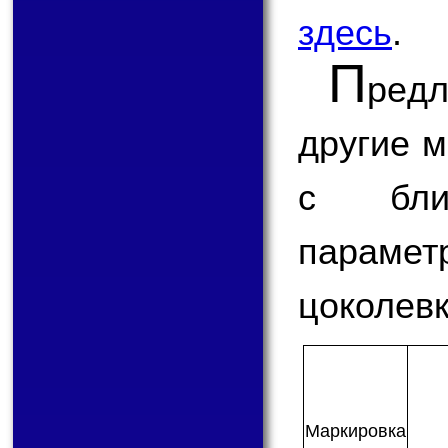
здесь
.
П
ред
другие 
с бли
парам
цоколевк
Мар­ки­ров­ка