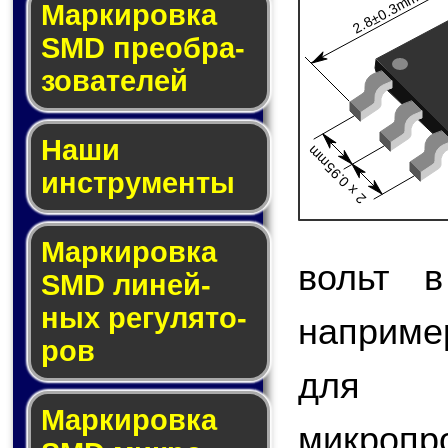
2.8±0.3mm
Мар­ки­ров­ка
SMD пре­об­ра­
зо­ва­те­лей
Наши
2 x 0.95mm
инструменты
Маркировка
вольт в
SMD ли­ней­
ных ре­гу­ля­то­
наприме
ров
для 
Маркировка
микро