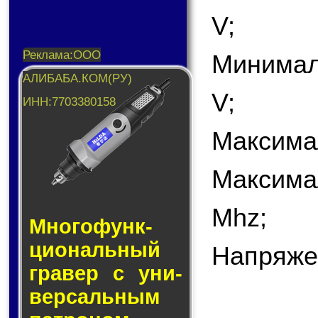
V;
Минимал
V;
Максима
Максима
Mhz;
Много­функ­
цио­наль­ный
Напряже
гра­вер с уни­
вер­саль­ным