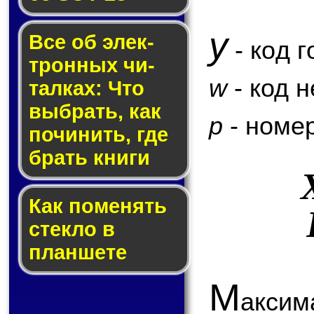
y
Все об элек­
- код г
трон­ных чи­
w
- код 
тал­ках: Что
выб­рать, как
p
- номер
по­чи­нить, где
брать кни­ги
Как по­ме­нять
стек­ло в
планшете
М
аксим