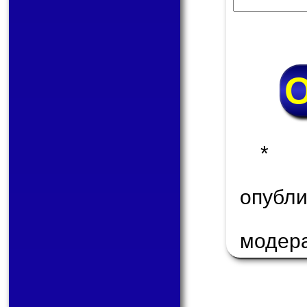
* 
опуб
модер