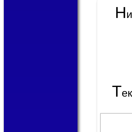
Н
Т
е