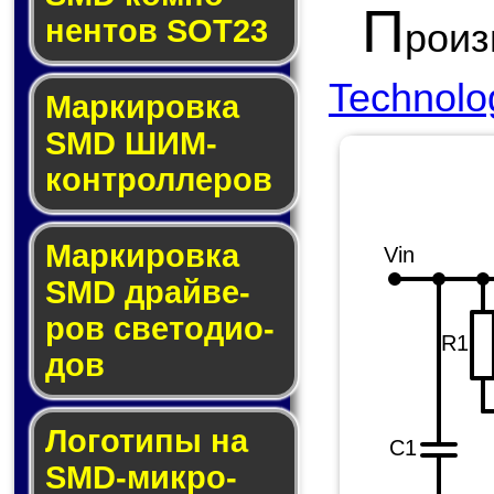
П
нен­тов SOT23
роиз
Technolo
Маркировка
SMD ШИМ-
кон­трол­ле­ров
Маркировка
Vin
SMD драй­ве­
ров све­то­ди­о­
R1
дов
Логотипы на
C1
SMD-мик­ро­