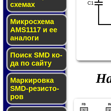
C1
схе­мах
Микросхема
AMS1117 и ее
ана­ло­ги
Поиск SMD ко­
да по сай­ту
На
Маркировка
SMD-ре­зис­то­
ров
FB
IN
5
4