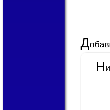
Д
обав
Н