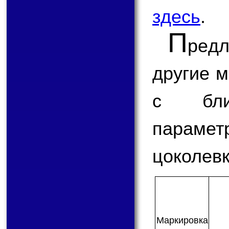
здесь
.
П
ред
другие 
с бли
парам
цоколевк
Мар­ки­ров­ка