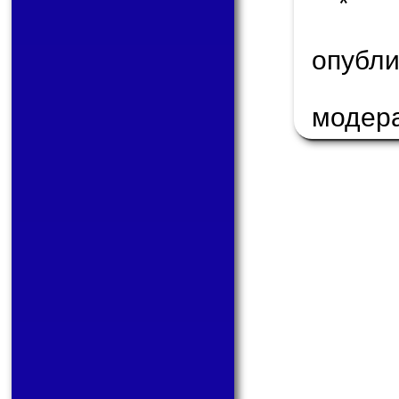
* 
опуб
модер