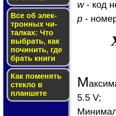
w
- код 
Все об элек­
p
- номер
трон­ных чи­
тал­ках: Что
выб­рать, как
по­чи­нить, где
брать кни­ги
Как по­ме­нять
М
акси
стек­ло в
планшете
5.5 V;
Минимал