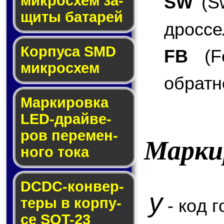
SW
(Sw
мик­ро­схем за­
щи­ты ба­та­рей
дроссе
Корпуса SMD
FB
(Fe
мик­ро­схем
обратн
Маркировка
LED-драй­ве­
ров пе­ре­мен­
Марки
но­го то­ка
DCDC-кон­вер­
y
те­ры в кор­пу­
- код г
се SOT-23