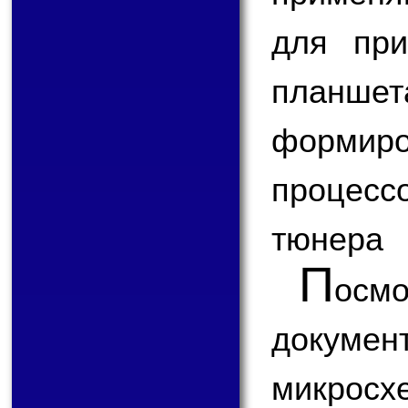
для при
планш
формир
процесс
тюнера
П
ос
докум
микро