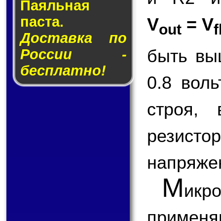
Паяльная
паста.
V
= V
out
f
Доставка по
быть вы
России -
бесплатно!
0.8 вол
строя,
резисто
напряже
М
икр
применя