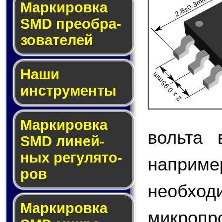
2.8±0.3mm
Мар­ки­ров­ка
SMD пре­об­ра­
зо­ва­те­лей
Наши
2 x 0.95mm
инструменты
Маркировка
вольта 
SMD ли­ней­
ных ре­гу­ля­то­
наприме
ров
необход
Маркировка
микроп