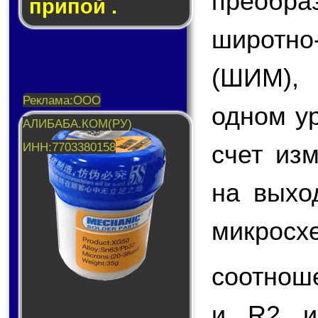
преобр
припой .
широтн
(ШИМ),
одном у
счет из
на вых
микросх
соотнош
и R2 и