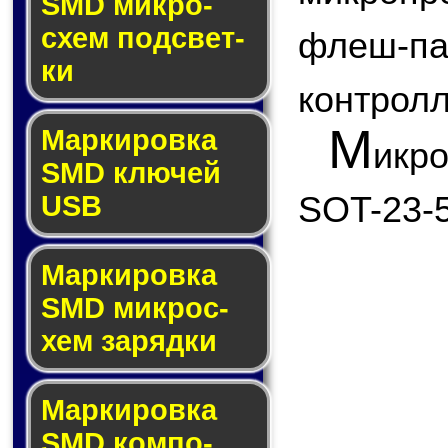
SMD мик­ро­
схем под­свет­
флеш
ки
контролл
М
Маркировка
икр
SMD клю­чей
SOT-23-5
USB
Маркировка
SMD мик­рос­
хем за­ряд­ки
Маркировка
SMD ком­по­