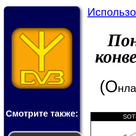
Использо
По
конв
(О
нла
Смотрите также:
SOT-