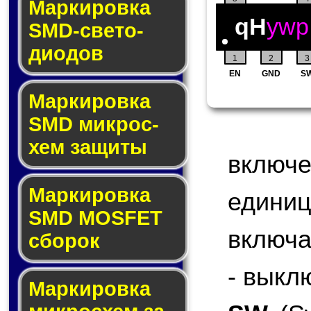
Маркировка
qH
ywp
SMD-све­то­
дио­дов
1
2
3
EN
GND
S
Мар­ки­ров­ка
SMD мик­рос­
хем защиты
включ
Мар­ки­ров­ка
едини
SMD MOSFET
включа
сбо­рок
- выкл
Мар­ки­ров­ка