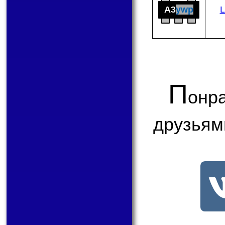
A3
ywp
П
онр
друзьям