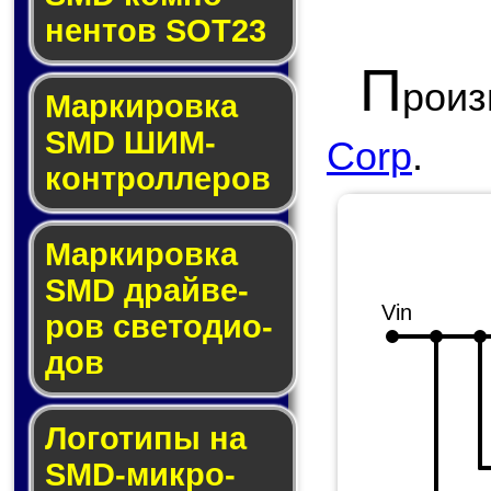
нен­тов SOT23
П
роиз
Маркировка
SMD ШИМ-
Corp
.
кон­трол­ле­ров
Маркировка
SMD драй­ве­
Vin
ров све­то­ди­о­
дов
Логотипы на
SMD-мик­ро­