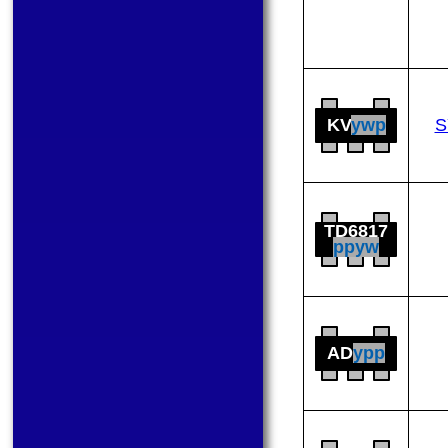
KV
ywp
S
TD6817
ppyw
AD
ypp