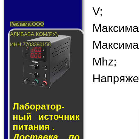
V;
Максима
Максима
Mhz;
Напряже
Лаборатор­
ный ис­точ­ник
пи­та­ния .
Доставка по