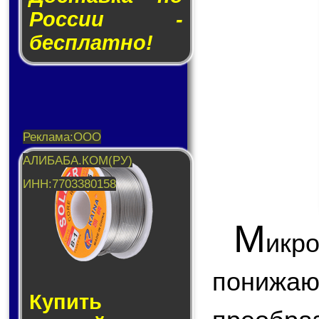
России -
бесплатно!
М
икр
пони
Купить