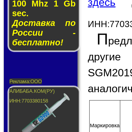
здесь
100 Mhz 1 Gb
sec.
Доставка по
ИНН:7703
России -
П
ред
бесплатно!
другие
SGM2019
аналогич
Мар­ки­ров­ка