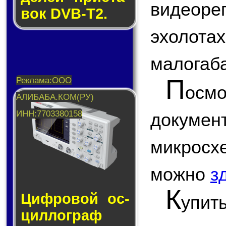
видеоре
вок DVB-T2.
эхолот
малогаба
П
ос
докум
микро
можно
з
К
Циф­ро­вой ос­
упит
цил­лог­раф