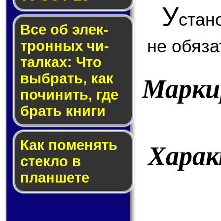
У
стан
Все об элек­
не обяза
трон­ных чи­
тал­ках: Что
выб­рать, как
Марки
по­чи­нить, где
брать кни­ги
Как по­ме­нять
Хара
стек­ло в
планшете