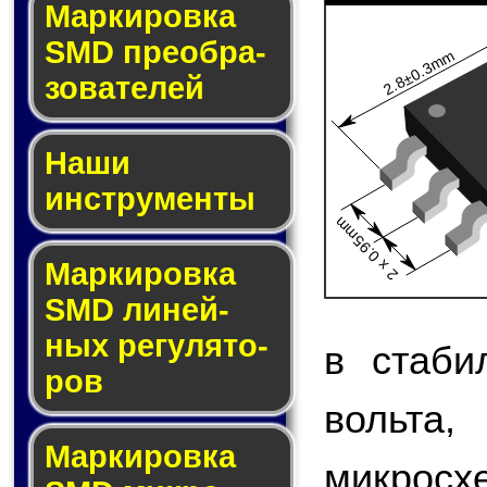
Мар­ки­ров­ка
SMD пре­об­ра­
2.8±0.3mm
зо­ва­те­лей
Наши
инструменты
2 x 0.95mm
Маркировка
SMD ли­ней­
ных ре­гу­ля­то­
в стаби
ров
вольта
Маркировка
микро