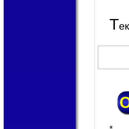
Т
е
* 