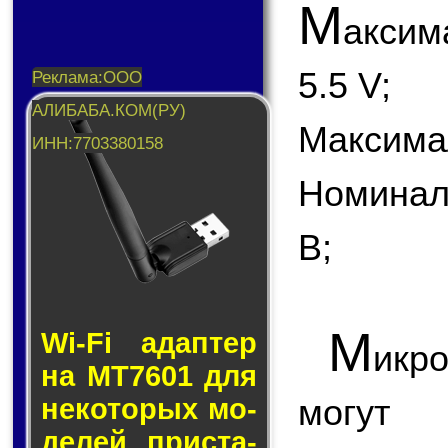
М
акси
5.5 V;
Максимал
Номинал
В;
М
Wi-Fi адап­тер
икр
на MT7601 для
могу
не­ко­то­рых мо­
де­лей прис­та­