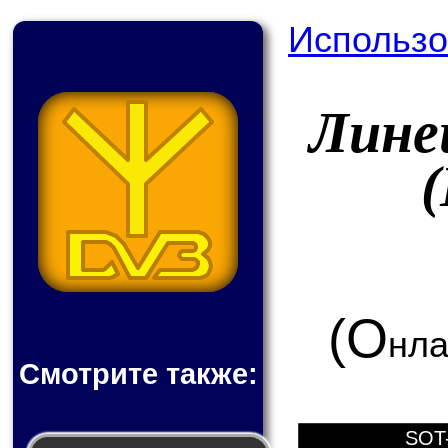
Использо
Лине
(О
нла
Смотрите также:
SOT-