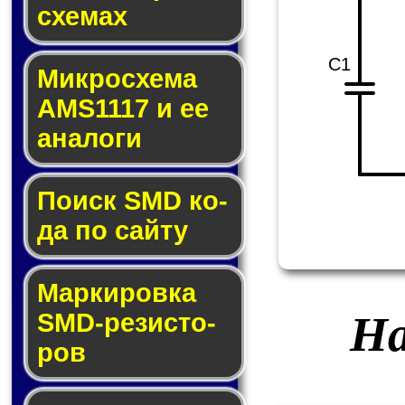
схе­мах
C1
Микросхема
AMS1117 и ее
ана­ло­ги
Поиск SMD ко­
да по сай­ту
Маркировка
На
SMD-ре­зис­то­
ров