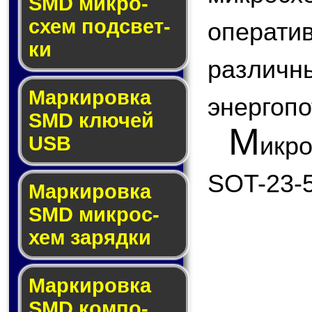
SMD мик­ро­
схем под­свет­
опера
ки
различн
Маркировка
энергоп
SMD клю­чей
М
икр
USB
SOT-23-5
Маркировка
SMD мик­рос­
хем за­ряд­ки
Маркировка
SMD ком­по­