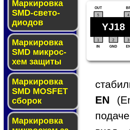
Маркировка
OUT
B
SMD-све­то­
5
4
дио­дов
YJ18
Мар­ки­ров­ка
1
2
3
IN
GND
E
SMD мик­рос­
хем защиты
Мар­ки­ров­ка
стабил
SMD MOSFET
EN
(En
сбо­рок
подаче
Мар­ки­ров­ка