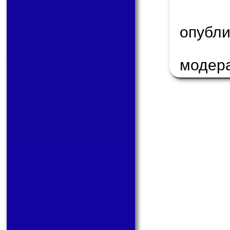
опуб
модер