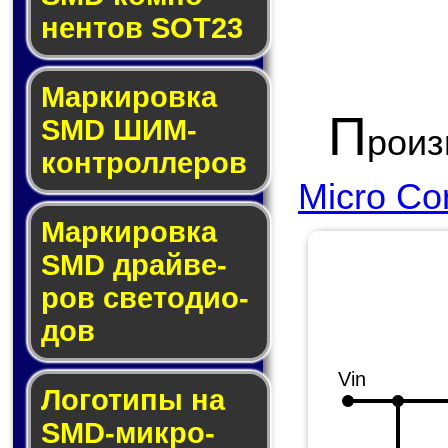
нен­тов SOT23
Маркировка
П
SMD ШИМ-
рои
кон­трол­ле­ров
Micro Co
Маркировка
SMD драй­ве­
ров све­то­ди­о­
дов
Vin
Логотипы на
SMD-мик­ро­