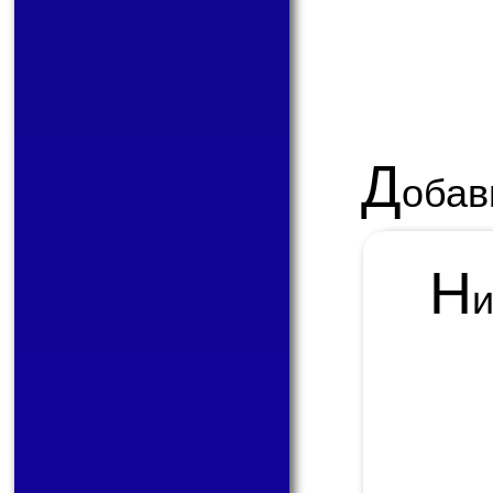
Д
обав
Н