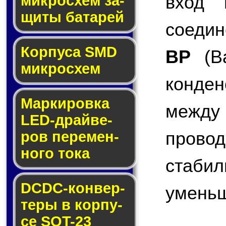
вход 
мик­ро­схем за­
щи­ты ба­та­рей
соедин
Корпуса SMD
BP
(Ba
мик­ро­схем
конде
Маркировка
межд
LED-драй­ве­
пров
ров пе­ре­мен­
но­го то­ка
стабил
DCDC-кон­вер­
умень
те­ры в кор­пу­
се SOT-23