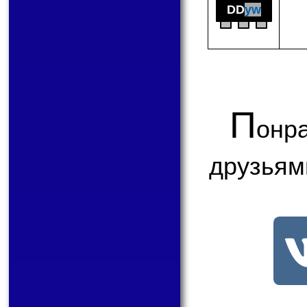
DD
yw
П
онр
друзьям