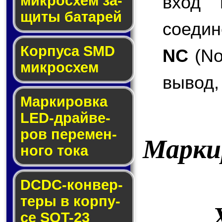
вход 
мик­ро­схем за­
щи­ты ба­та­рей
соедин
Корпуса SMD
NC
(No
мик­ро­схем
вывод,
Маркировка
LED-драй­ве­
ров пе­ре­мен­
Марки
но­го то­ка
DCDC-кон­вер­
те­ры в кор­пу­
се SOT-23