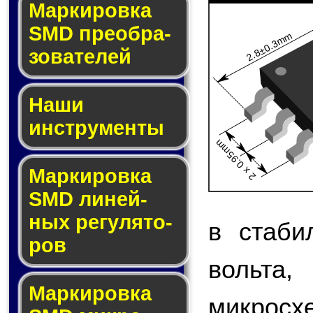
Мар­ки­ров­ка
SMD пре­об­ра­
2.8±0.3mm
зо­ва­те­лей
Наши
инструменты
2 x 0.95mm
Маркировка
SMD ли­ней­
ных ре­гу­ля­то­
в стаби
ров
вольта
Маркировка
микро