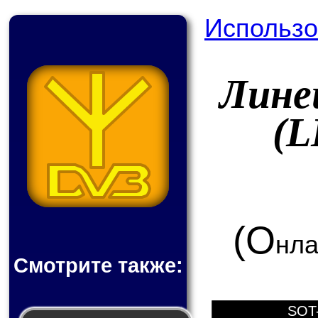
Использо
Лине
(L
(О
нла
Смотрите также:
SOT-