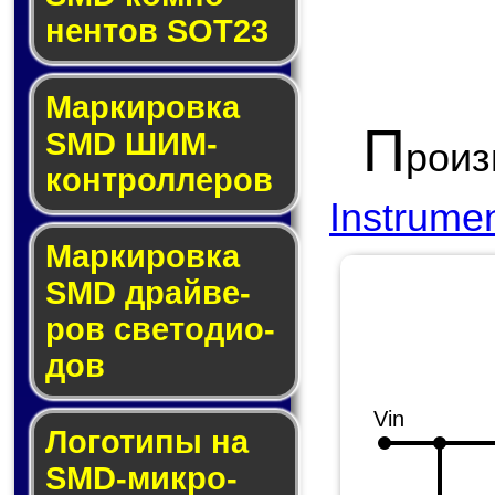
нен­тов SOT23
Маркировка
П
SMD ШИМ-
рои
кон­трол­ле­ров
Instrume
Маркировка
SMD драй­ве­
ров све­то­ди­о­
дов
Vin
Логотипы на
SMD-мик­ро­