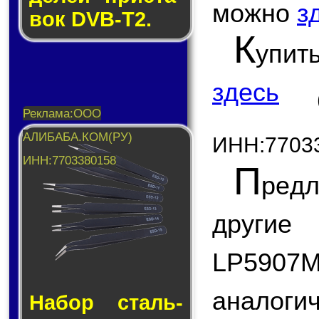
можно
з
вок DVB-T2.
К
упит
здесь
ИНН:7703
П
ред
другие
LP5907M
аналогич
Набор сталь­