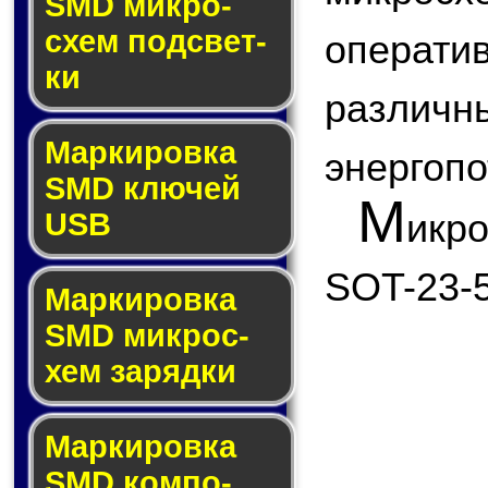
SMD мик­ро­
схем под­свет­
опера
ки
различн
Маркировка
энергоп
SMD клю­чей
М
икр
USB
SOT-23-5
Маркировка
SMD мик­рос­
хем за­ряд­ки
Маркировка
SMD ком­по­