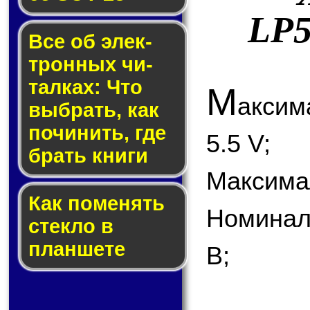
LP5
Все об элек­
трон­ных чи­
тал­ках: Что
М
акси
выб­рать, как
по­чи­нить, где
5.5 V;
брать кни­ги
Максимал
Как по­ме­нять
Номинал
стек­ло в
планшете
В;