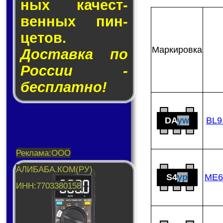
ных ка­чест­
вен­ных пин­
це­тов.
Мар­ки­ров­ка
Доставка по
России -
бесплатно!
DA
yw
BL9
S4
yp
ME6