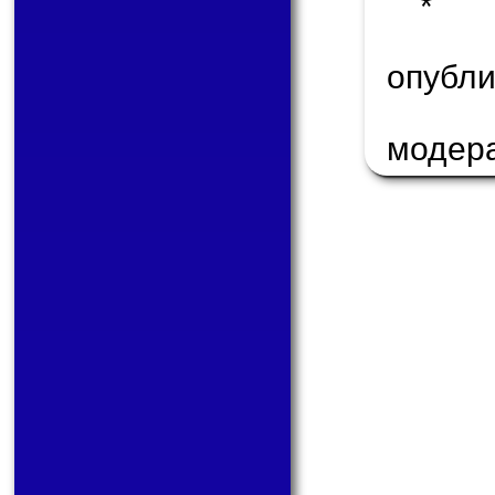
* 
опуб
модер