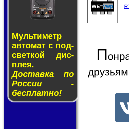
WE=
ywp
R
Муль­ти­метр
ав­то­мат с под­
П
свет­кой дис­
онр
плея.
друзьям
Доставка по
России -
бесплатно!