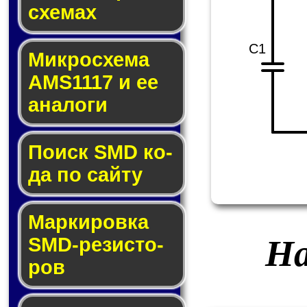
схе­мах
C1
Микросхема
AMS1117 и ее
ана­ло­ги
Поиск SMD ко­
да по сай­ту
Маркировка
На
SMD-ре­зис­то­
ров