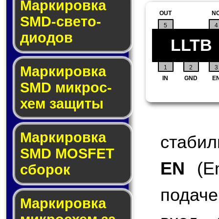
Маркировка
OUT
N
SMD-све­то­
5
4
дио­дов
LLTB
Мар­ки­ров­ка
1
2
3
IN
GND
E
SMD мик­рос­
хем защиты
Мар­ки­ров­ка
стабил
SMD MOSFET
EN
(En
сбо­рок
подаче
Мар­ки­ров­ка