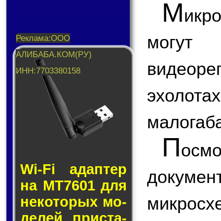
М
икр
могу
видеоре
эхолот
малогаба
П
ос
Wi-Fi адап­тер
докум
на MT7601 для
микр
не­ко­то­рых мо­
де­лей прис­та­