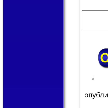
* 
опуб