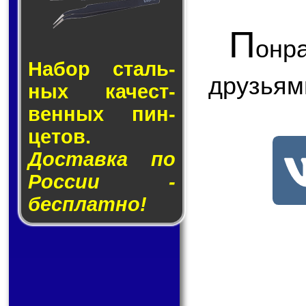
П
онр
Набор сталь­
друзьям
ных ка­чест­
вен­ных пин­
це­тов.
Доставка по
России -
бесплатно!