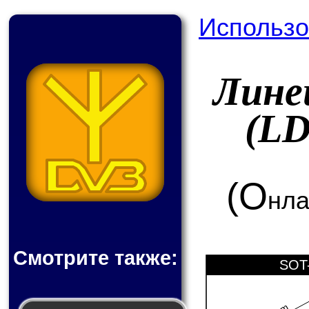
Использо
Лине
(L
(О
нла
Смотрите также:
SOT-