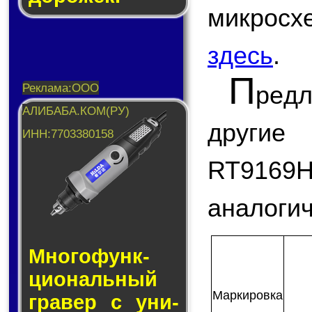
микро
здесь
.
П
ред
другие
RT916
аналогич
Много­функ­
цио­наль­ный
Мар­ки­ров­ка
гра­вер с уни­