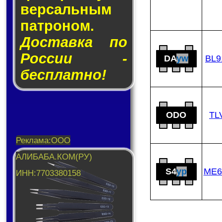
вер­саль­ным
пат­ро­ном.
Доставка по
России -
DA
yw
BL9
бесплатно!
ODO
TL
S4
yp
ME6