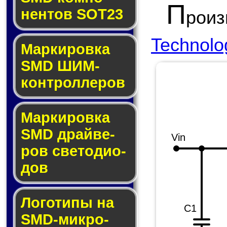
П
нен­тов SOT23
роиз
Technolo
Маркировка
SMD ШИМ-
кон­трол­ле­ров
Маркировка
SMD драй­ве­
Vin
ров све­то­ди­о­
дов
Логотипы на
C1
SMD-мик­ро­