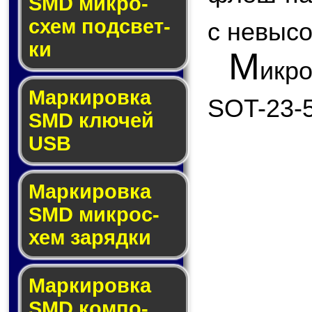
SMD мик­ро­
схем под­свет­
с невыс
ки
М
икр
Маркировка
SOT-23-5
SMD клю­чей
USB
Маркировка
SMD мик­рос­
хем за­ряд­ки
Маркировка
SMD ком­по­