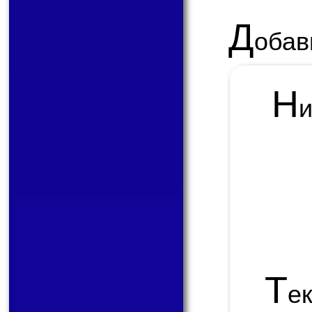
Д
обав
Н
Т
е