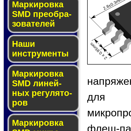
2.8±0.3mm
Мар­ки­ров­ка
SMD пре­об­ра­
зо­ва­те­лей
Наши
2 x 0.95mm
инструменты
Маркировка
напряже
SMD ли­ней­
ных ре­гу­ля­то­
для 
ров
микроп
Маркировка
флеш-па