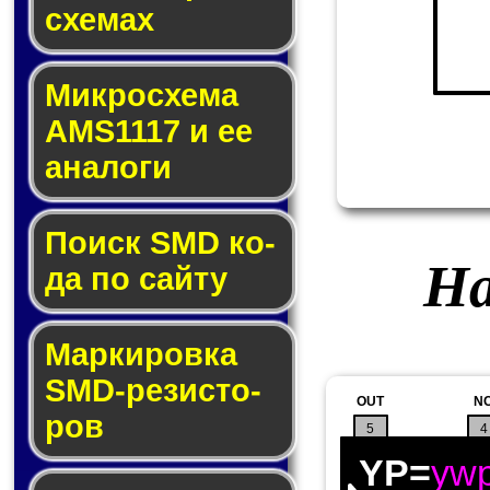
схе­мах
Микросхема
AMS1117 и ее
ана­ло­ги
Поиск SMD ко­
На
да по сай­ту
Маркировка
SMD-ре­зис­то­
OUT
N
ров
5
4
YP=
yw