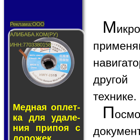
М
икр
применя
навигат
другой 
технике.
Медная оп­лет­
П
ос
ка для уда­ле­
ния при­поя с
докум
до­ро­жек.