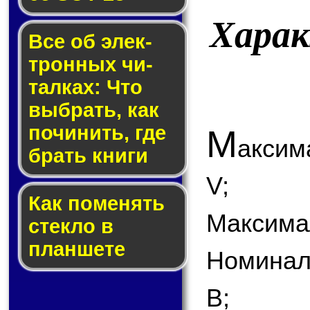
Хара
Все об элек­
трон­ных чи­
тал­ках: Что
выб­рать, как
по­чи­нить, где
М
аксим
брать кни­ги
V;
Как по­ме­нять
Максимал
стек­ло в
планшете
Номинал
В;