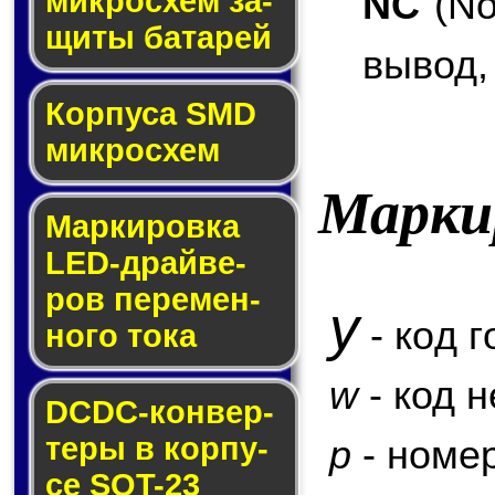
NC
(No
мик­ро­схем за­
щи­ты ба­та­рей
вывод,
Корпуса SMD
мик­ро­схем
Марки
Маркировка
LED-драй­ве­
ров пе­ре­мен­
y
- код г
но­го то­ка
w
- код 
DCDC-кон­вер­
те­ры в кор­пу­
p
- номер
се SOT-23