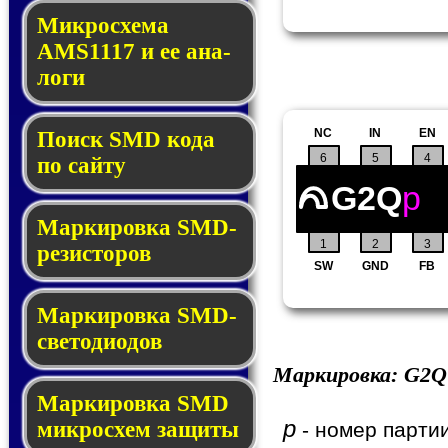
Микросхема
AMS1117 и ее ана­
ло­ги
NC
IN
EN
Поиск SMD ко­да
6
5
4
по сай­ту
G2Q
p
Маркировка SMD-
1
2
3
ре­зис­то­ров
SW
GND
FB
Маркировка SMD-
све­то­дио­дов
Маркировка:
G2Q
Мар­ки­ров­ка SMD
p
мик­рос­хем защиты
- номер партии