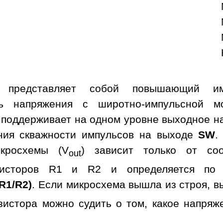
а представляет собой повышающий им
ль напряжения с широтно-импульсной м
 поддерживает на одном уровне выходное н
ния скважности импульсов на выходе
SW
.
кросхемы (V
) зависит только от со
out
зисторов R1 и R2 и определяется по 
 R1/R2)
. Если микросхема вышла из строя, в
зистора можно судить о том, какое напряж