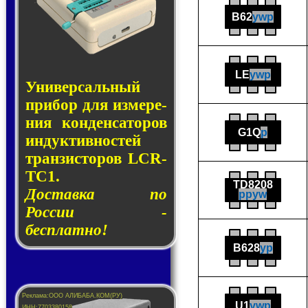
B62
ywp
LE
ywp
Универсальный
при­бор для из­ме­ре­
ния кон­ден­са­то­ров
G1Q
p
ин­дук­тив­нос­тей
тран­зис­то­ров LCR-
TC1.
TD8208
Доставка по
ppyw
России -
бесплатно!
B628
yp
U1
ywp