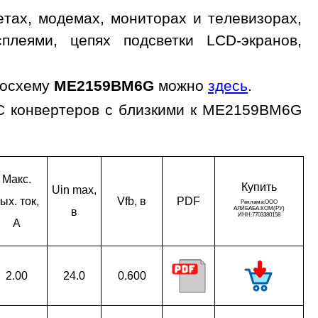
ах, модемах, мониторах и телевизорах,
сплеями, цепях подсветки LCD-экранов,
росхему
ME2159BM6G
можно
здесь
.
C конвертеров с близкими к ME2159BM6G
Макс.
Ку­пить
Uin max,
ых. ток,
Vfb, в
PDF
в
A
2.00
24.0
0.600