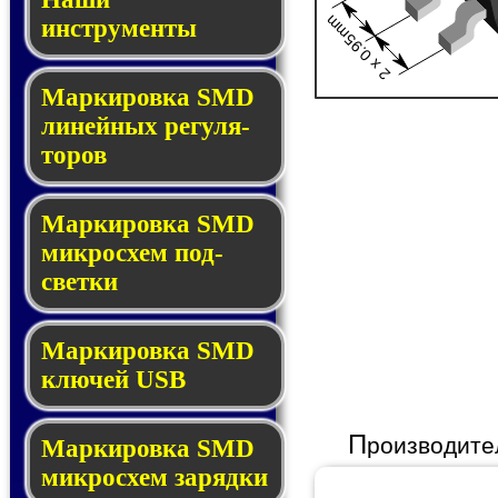
2 x 0.95mm
инструменты
Маркировка SMD
ли­ней­ных ре­гу­ля­
то­ров
Маркировка SMD
мик­ро­схем под­
свет­ки
Маркировка SMD
клю­чей USB
П
роизводите
Маркировка SMD
мик­рос­хем за­ряд­ки