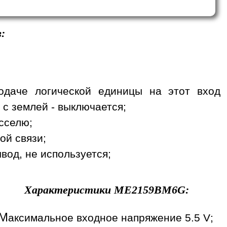
:
одаче логической единицы на этот вход
 с землей - выключается;
сселю;
ой связи;
вод, не используется;
Характеристики
ME2159BM6G
:
М
аксимальное входное напряжение 5.5 V;