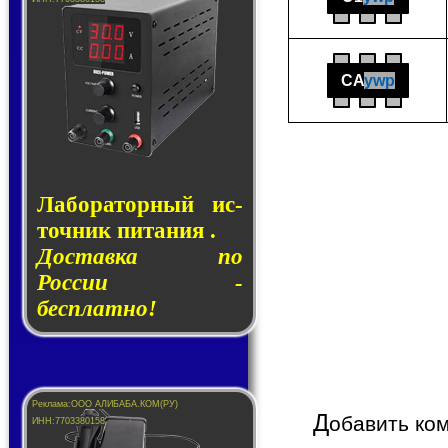
CA
ywp
Лаборатор­ный ис­
точ­ник пи­та­ния .
Доставка по
России -
бесплатно!
Д
обавить ко