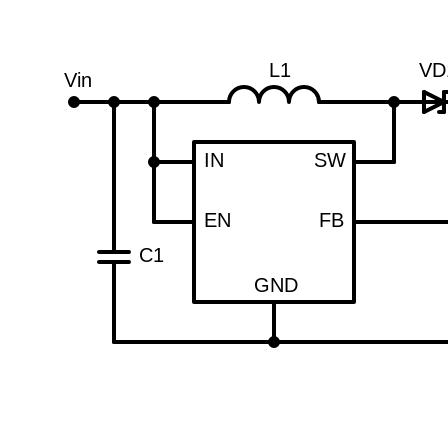
L1
VD
Vin
IN
SW
EN
FB
C1
GND