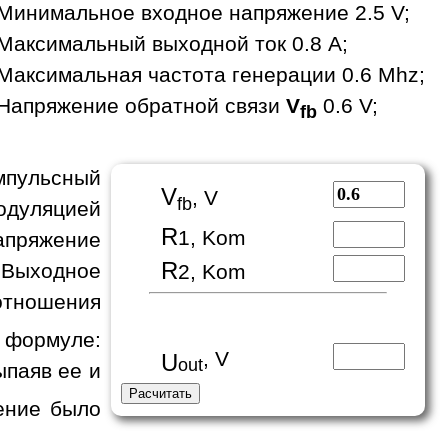
Минимальное входное напряжение 2.5 V;
Максимальный выходной ток 0.8 A;
Максимальная частота генерации 0.6 Mhz;
Напряжение обратной связи
V
0.6 V;
fb
пульсный
V
, V
fb
одуляцией
R
1, Kom
апряжение
R
 Выходное
2, Kom
отношения
формуле:
, V
U
out
ыпаяв ее и
ение было