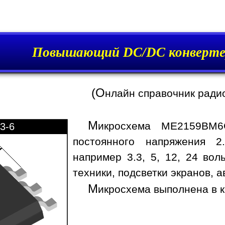
Повышающий DC/DC конверт
(О
нлайн справочник ради
М
икросхема ME2159BM6
3-6
постоянного напряжения 2
например 3.3, 5, 12, 24 вол
техники, подсветки экранов, а
М
икросхема выполнена в к