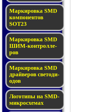
Маркировка SMD
ком­по­нен­тов
SOT23
Маркировка SMD
ШИМ-кон­трол­ле­
ров
Маркировка SMD
драй­ве­ров све­то­ди­
о­дов
Логотипы на SMD-
мик­ро­схе­мах