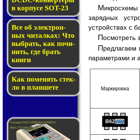
М
в кор­пу­се SOT-23
икросхемы
зарядных устр
Все об элек­трон­
устройствах с 
ных чи­тал­ках: Что
П
осмотреть 
выб­рать, как по­чи­
П
редлагаем 
нить, где брать
параметрами и 
кни­ги
Как по­ме­нять стек­
ло в планшете
Мар­ки­ров­ка
B62
ywp