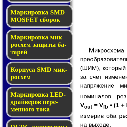
Мар­ки­ров­ка SMD
MOSFET сбо­рок
Мар­ки­ров­ка мик­
ро­схем за­щи­ты ба­
М
икросхем
та­рей
преобразовате
(ШИМ), который
Корпуса SMD мик­
за счет измене
ро­схем
напряжение ми
Маркировка LED-
номиналов ре
драй­ве­ров пе­ре­
V
= V
• (1 +
out
fb
мен­но­го то­ка
измерив оба ре
на выходе.
DCDC-кон­вер­те­ры