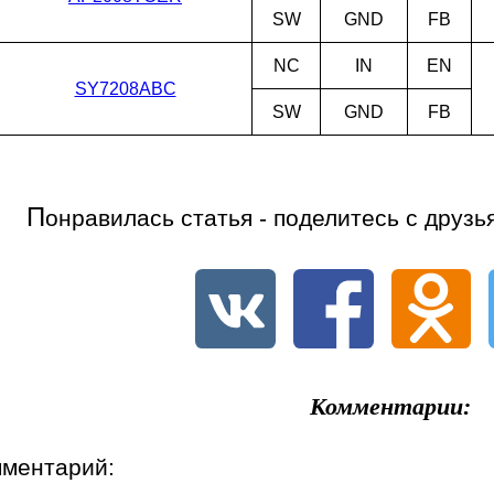
SW
GND
FB
NC
IN
EN
SY7208ABC
SW
GND
FB
П
онравилась статья - поделитесь с друзь
Комментарии:
мментарий: