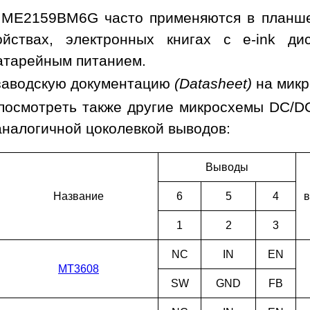
 ME2159BM6G часто применяются в планшет
ойствах, электронных книгах с e-ink ди
батарейным питанием.
заводскую документацию
(Datasheet)
на мик
посмотреть также другие микросхемы DC/D
аналогичной цоколевкой выводов:
Выводы
Наз­ва­ние
6
5
4
в
1
2
3
NC
IN
EN
MT3608
SW
GND
FB