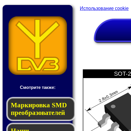
Использование cookie
SOT-2
Смотрите также:
2.8±0.3mm
Мар­ки­ров­ка SMD
пре­об­ра­зо­ва­те­лей
Наши