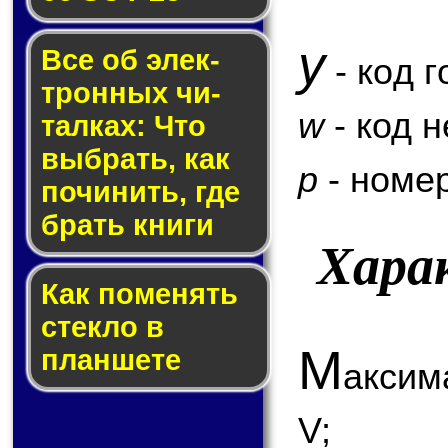
y
Все об элек­
- код г
трон­ных чи­
w
- код 
тал­ках: Что
выб­рать, как
p
- номер
по­чи­нить, где
брать кни­ги
Хара
Как по­ме­нять
стек­ло в
М
планшете
аксим
V;