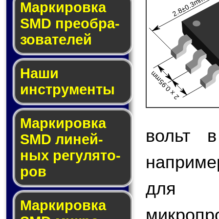
2.8±0.3mm
Мар­ки­ров­ка
SMD пре­об­ра­
зо­ва­те­лей
Наши
2 x 0.95mm
инструменты
Маркировка
вольт в
SMD ли­ней­
ных ре­гу­ля­то­
наприме
ров
для 
Маркировка
микро