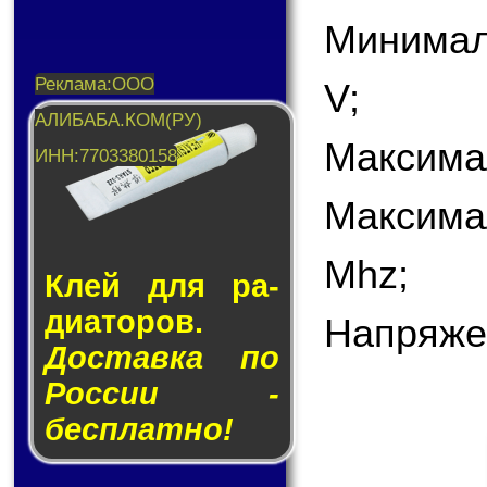
Минимал
V;
Максима
Максима
Mhz;
Клей для ра­
ди­а­то­ров.
Напряже
Доставка по
России -
бесплатно!