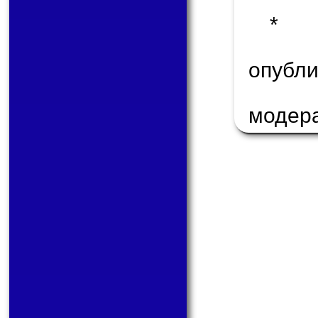
* 
опуб
модер