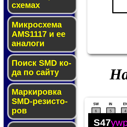
схе­мах
Микросхема
AMS1117 и ее
ана­ло­ги
Поиск SMD ко­
На
да по сай­ту
Маркировка
SMD-ре­зис­то­
SW
IN
E
ров
6
5
4
S47
yw