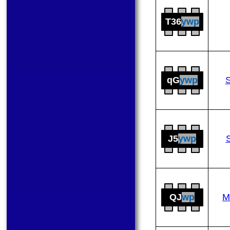
T36
ywp
qG
ywp
J5
ywp
QJ
wp
M