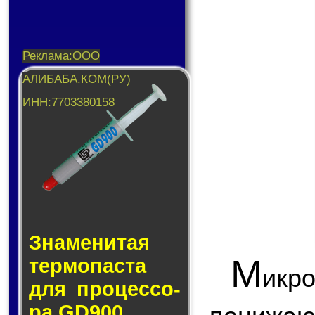
Знаменитая
М
тер­мо­пас­та
икр
для про­цес­со­
ра GD900.