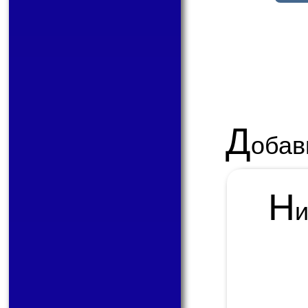
Д
обав
Н