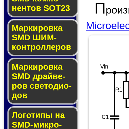
П
нен­тов SOT23
рои
Microelec
Маркировка
SMD ШИМ-
кон­трол­ле­ров
Маркировка
Vin
SMD драй­ве­
ров све­то­ди­о­
R1
дов
Логотипы на
C1
SMD-мик­ро­