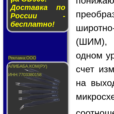
пони
Доставка по
преобр
России -
бесплатно!
широтн
(ШИМ),
одном у
счет из
на вых
микросх
соотнош