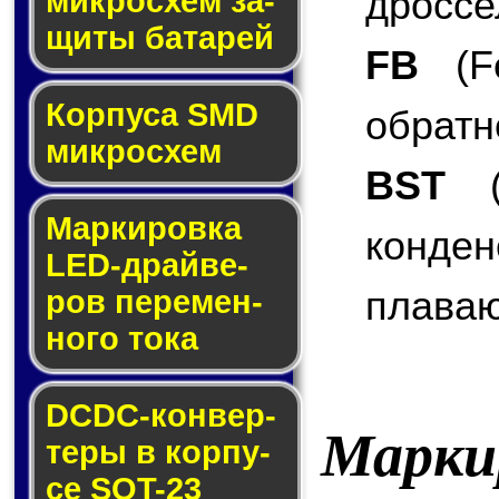
дроссе
мик­ро­схем за­
щи­ты ба­та­рей
FB
(Fe
Корпуса SMD
обратн
мик­ро­схем
BST
(B
Маркировка
конде
LED-драй­ве­
плаваю
ров пе­ре­мен­
но­го то­ка
DCDC-кон­вер­
Марки
те­ры в кор­пу­
се SOT-23