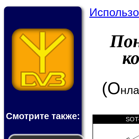
Использо
По
к
(О
нла
Смотрите также:
SOT-