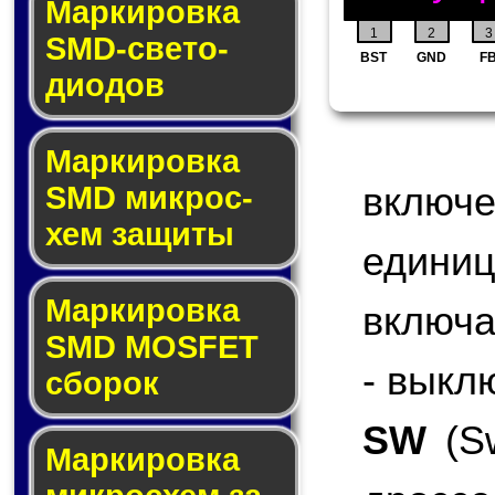
Маркировка
1
2
3
SMD-све­то­
BST
GND
F
дио­дов
Мар­ки­ров­ка
включ
SMD мик­рос­
хем защиты
едини
Мар­ки­ров­ка
включа
SMD MOSFET
- выкл
сбо­рок
SW
(Sw
Мар­ки­ров­ка