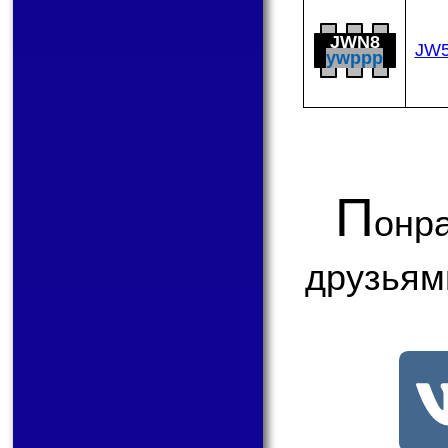
JWN8
JW
ywppp
П
онр
друзьям