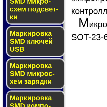
SMD мик­ро­
схем под­свет­
контролл
ки
М
икр
Маркировка
SOT-23-6
SMD клю­чей
USB
Маркировка
SMD мик­рос­
хем за­ряд­ки
Маркировка
SMD ком­по­