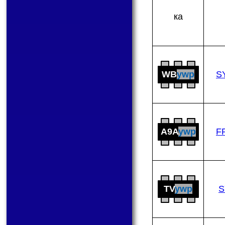
ка
WB
ywp
S
A9A
ywp
F
TV
ywp
S