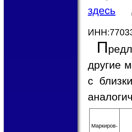
здесь
ИНН:7703
П
ред
другие 
с близк
аналогич
Мар­ки­ров­