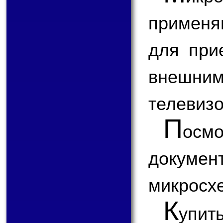
применя
для при
внешним
телевизо
П
ос
докум
микросх
К
упит