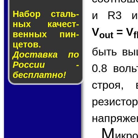
и R3 и
Набор сталь­
ных ка­чест­
V
= V
вен­ных пин­
out
f
це­тов.
быть вы
Доставка по
России -
0.8 вол
бесплатно!
строя,
резисто
напряже
М
ик