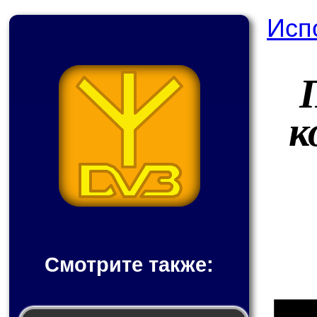
Исп
к
Смотрите также: