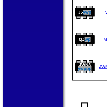
J5
ywp
QJ
wp
M
JWN8
JW
ywppp
П