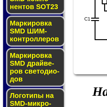
нен­тов SOT23
C1
Маркировка
SMD ШИМ-
кон­трол­ле­ров
Маркировка
SMD драй­ве­
ров све­то­ди­о­
дов
На
Логотипы на
SMD-мик­ро­