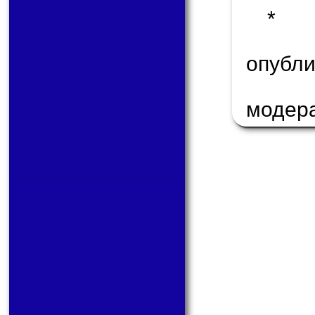
* 
опуб
модер