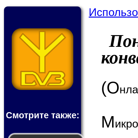
Использо
По
кон
(О
нла
Смотрите также:
М
ик