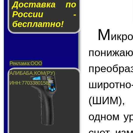
Доставка по
России -
бесплатно!
М
икр
пони
преобр
широтн
(ШИМ),
одном у
счет из