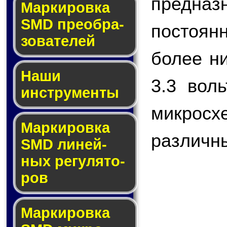
предназ
Мар­ки­ров­ка
SMD пре­об­ра­
постоянн
зо­ва­те­лей
более н
Наши
3.3 вол
инструменты
микро
Маркировка
различны
SMD ли­ней­
ных ре­гу­ля­то­
ров
Маркировка