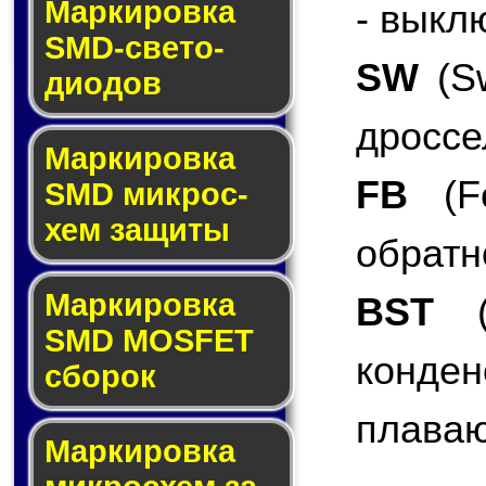
Маркировка
- выкл
SMD-све­то­
SW
(Sw
дио­дов
дроссе
Мар­ки­ров­ка
FB
(Fe
SMD мик­рос­
хем защиты
обратн
Мар­ки­ров­ка
BST
(B
SMD MOSFET
конде
сбо­рок
плаваю
Мар­ки­ров­ка