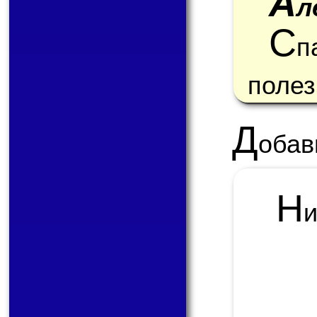
А
л
С
п
полез
Д
обав
Н