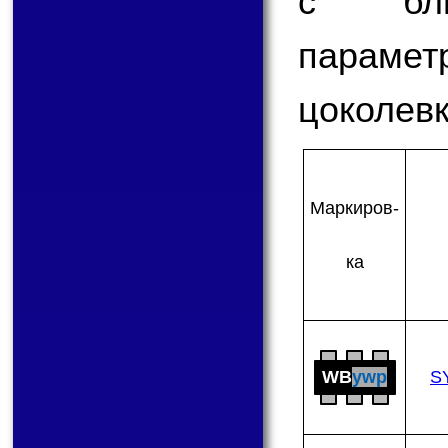
с бли
парам
цоколевк
Мар­ки­ров­
ка
WB
ywp
S