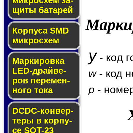
мик­ро­схем за­
щи­ты ба­та­рей
Марки
Корпуса SMD
мик­ро­схем
y
- код г
Маркировка
LED-драй­ве­
w
- код 
ров пе­ре­мен­
p
- номер
но­го то­ка
DCDC-кон­вер­
те­ры в кор­пу­
се SOT-23