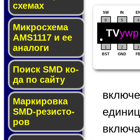
схе­мах
SW
IN
E
6
5
4
Микросхема
TV
ywp
AMS1117 и ее
ана­ло­ги
1
2
3
BST
GND
F
Поиск SMD ко­
да по сай­ту
включ
Маркировка
едини
SMD-ре­зис­то­
ров
включа