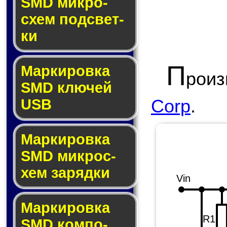
SMD мик­ро­
схем под­свет­
ки
П
Маркировка
роиз
SMD клю­чей
Corp
.
USB
Маркировка
SMD мик­рос­
хем за­ряд­ки
Vin
Маркировка
R1
SMD ком­по­