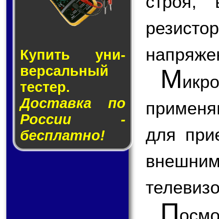
строя,
резисто
напряже
Купить уни­
вер­саль­ный
М
икр
тес­тер.
Доставка по
применя
России -
для при
бесплатно!
внешним
телевизо
П
ос