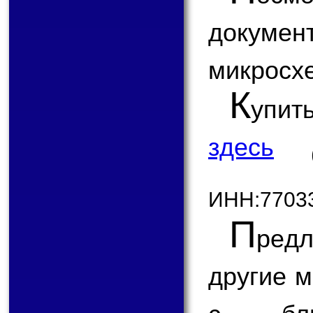
докум
микросх
К
упит
здесь
ИНН:7703
П
ред
другие 