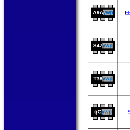
A9A
ywp
F
S47
ywp
T36
ywp
qG
ywp