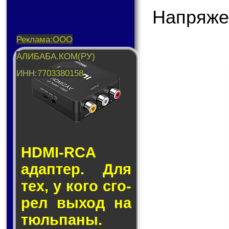
Напряже
HDMI-RCA
адап­тер. Для
тех, у кого сго­
рел вы­ход на
тюль­па­ны.