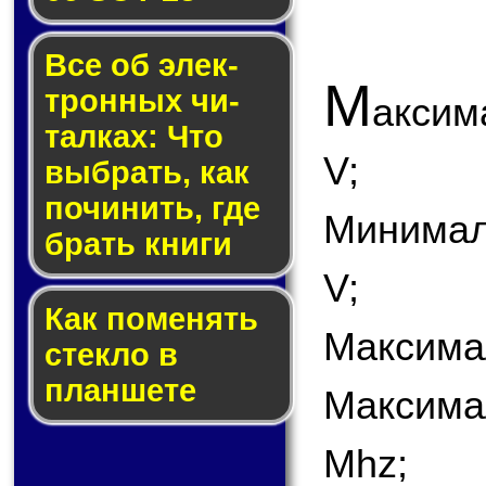
Все об элек­
М
трон­ных чи­
аксим
тал­ках: Что
V;
выб­рать, как
по­чи­нить, где
Минимал
брать кни­ги
V;
Как по­ме­нять
Максима
стек­ло в
планшете
Максима
Mhz;