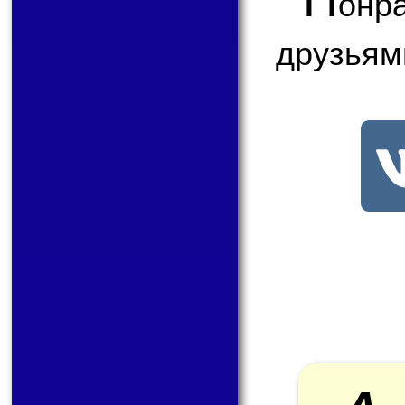
онр
друзьям