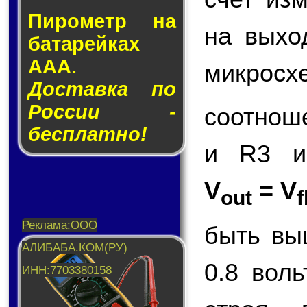
Пирометр на
на вых
ба­та­рей­ках
AAA.
микросх
Доставка по
России -
соотнош
бесплатно!
и R3 и
V
= V
out
f
быть вы
0.8 вол