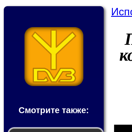
Исп
к
Смотрите также: