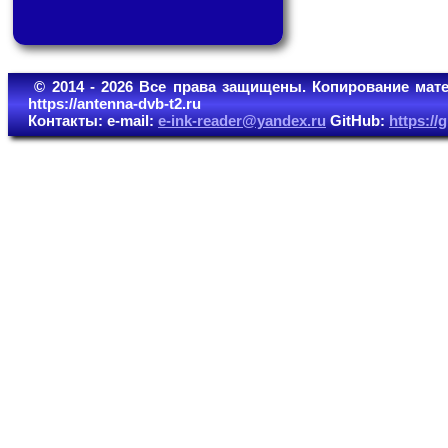
© 2014 - 2026 Все права защищены. Копирование мате
https://antenna-dvb-t2.ru
Контакты: e-mail:
e-ink-reader@yandex.ru
GitHub:
https:/